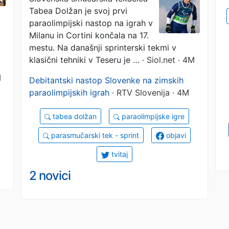
Tabea Dolžan je svoj prvi
paraolimpijski nastop na igrah v
Milanu in Cortini končala na 17.
mestu. Na današnji sprinterski tekmi v
klasični tehniki v Teseru je …
· Siol.net · 4M
M
Debitantski nastop Slovenke na zimskih
paraolimpijskih igrah
· RTV Slovenija · 4M
tabea dolžan
paraolimpijske igre
parasmučarski tek - sprint
objavi
tvitaj
2 novici