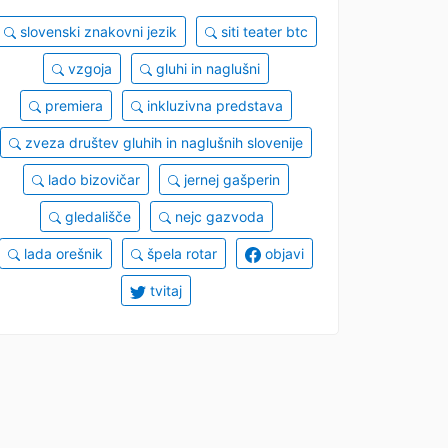
slovenski znakovni jezik
siti teater btc
vzgoja
gluhi in naglušni
premiera
inkluzivna predstava
zveza društev gluhih in naglušnih slovenije
lado bizovičar
jernej gašperin
gledališče
nejc gazvoda
lada orešnik
špela rotar
objavi
tvitaj