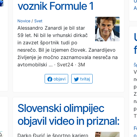
U
voznik Formule 1
A
Alessandro Zanardi
Novice
/
Svet
Alessandro Zanardi je bil star
59 let. Ni bil le vrhunski dirkač
in zavzet športnik tudi po
nesrečo. Bil je izjemen človek. Zanardijevo
življenje je močno zaznamovala nesreča na
avtomobilski …
· Svet24 · 3M
Š
V
n
objavi
tvitaj
p
Z
n
Slovenski olimpijec
p
T
objavil video in priznal:
F
»To je bil najbolj boleč
o
Darko Đurić je športno kariero