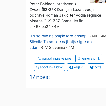
Peter Bohinec, predsednik
Zveze ŠIS-SPK Damijan Lazar, vodja
odprave Roman Jakič ter vodja regijske
pisarne OKS-ZŠZ Brane Jeršin.
…
· Ekipa24 · 4M
'To so bile najboljše igre doslej'
· 24ur · 4
Slivnik: To so bile najboljše igre do
zdaj
· RTV Slovenija · 4M
paraolimpijske igre
jernej slivnik
šport invalidov
objavi
tvitaj
17 novic