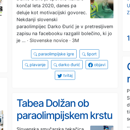
U
končal leta 2020, danes pa
trenutek v moji
Z
deluje kot motivacijski govorec.
karieri!« (VIDEO)
Nekdanji slovenski
paraolimpijec Darko Đurić je v pretresljivem
zapisu na facebooku razgalil bolečino, ki jo
1
l
je …
· Slovenske novice · 3M
e
paraolimpijske igre
šport
plavanje
darko đurić
objavi
tvitaj
P
S
Tabea Dolžan ob
d
t
paraolimpijskem krstu
s
na 17. mestu
Slovenska smučarska tekačica