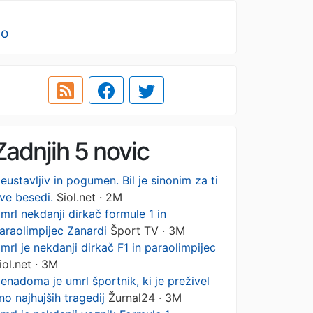
no
Zadnjih 5 novic
eustavljiv in pogumen. Bil je sinonim za ti
ve besedi.
Siol.net · 2M
mrl nekdanji dirkač formule 1 in
araolimpijec Zanardi
Šport TV · 3M
mrl je nekdanji dirkač F1 in paraolimpijec
iol.net · 3M
enadoma je umrl športnik, ki je preživel
no najhujših tragedij
Žurnal24 · 3M