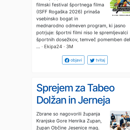
filmski festival športnega filma
filma - ISFF Rogaška
(ISFF Rogaška 2026) prinaša
2026 potrjuje, da
vsebinsko bogat in
mednarodno odmeven program, ki jasno
športni film postaja
potrjuje: športni filmi niso le spremljevalci
športnih dosežkov, temveč pomemben de
del kulturne dediščin
…
· Ekipa24 · 3M
objavi
tvitaj
Sprejem za Tabeo
Dolžan in Jerneja
Slivnika
Zbrane so nagovorili županja
Kranjske Gore Henrika Zupan,
župan Občine Jesenice mag.