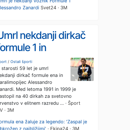
mrl je nekdanji voznik Formule 1
lessandro Zanardi
Svet24 · 3M
Umrl nekdanji dirkač
formule 1 in
paraolimpijec Zanardi
port
/
Ostali športi
 starosti 59 let je umrl
ekdanji dirkač formule ena in
aralimopijec Alessandro
anardi. Med letoma 1991 in 1999 je
astopil na 40 dirkah za svetovno
rvenstvo v elitnem razredu …
· Šport
V · 3M
ormula ena žaluje za legendo: 'Zaspal je
bkrožen z najbližjimi'
· Ekipa24 · 3M