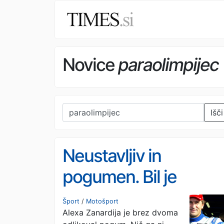
Novice
paraolimpijec
Išči
Neustavljiv in
pogumen. Bil je
sinonim za ti dve
Šport
/
Motošport
Alexa Zanardija je brez dvoma
besedi.