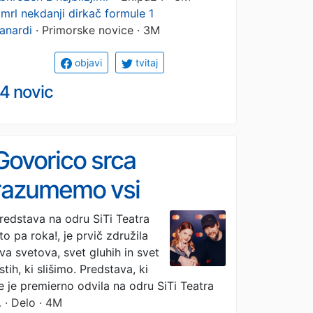
mrl nekdanji dirkač formule 1
anardi
· Primorske novice · 3M
objavi
tvitaj
4 novic
Govorico srca
razumemo vsi
redstava na odru SiTi Teatra
to pa roka!, je prvič združila
va svetova, svet gluhih in svet
istih, ki slišimo. Predstava, ki
e je premierno odvila na odru SiTi Teatra
…
· Delo · 4M