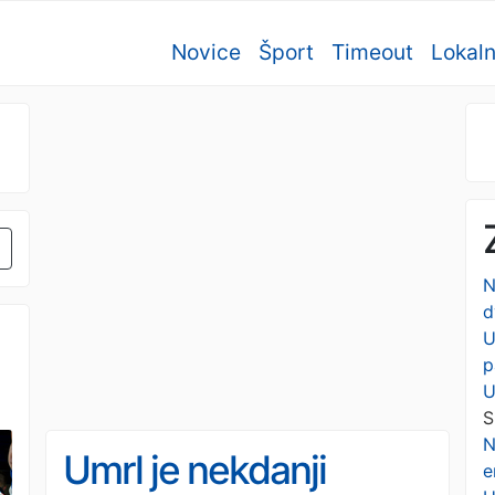
Novice
Šport
Timeout
Lokal
N
d
U
p
U
S
N
Umrl je nekdanji
e