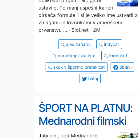
odlikoval pogum. Nič ga ni
ustavilo. Po manj uspešni karieri
dirkača formule 1 si je veliko ime ustvaril z
zmagami in lovorikami v ameriškem
prvenstvu …
· Siol.net · 2M
alex zanardi
indycar
paraolimpijske igre
formula 1
skok v športno preteklost
objavi
tvitaj
ŠPORT NA PLATNU:
Mednarodni filmski
festival športnega
Jubilejni, peti Mednarodni