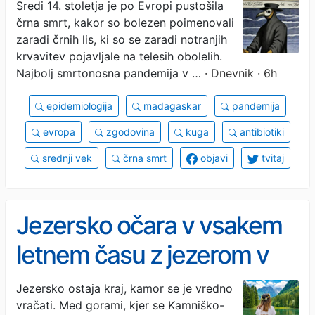
med nami in še vedno je
Sredi 14. stoletja je po Evropi pustošila
črna smrt, kakor so bolezen poimenovali
smrtonosna
zaradi črnih lis, ki so se zaradi notranjih
krvavitev pojavljale na telesih obolelih.
Najbolj smrtonosna pandemija v …
· Dnevnik · 6h
epidemiologija
madagaskar
pandemija
evropa
zgodovina
kuga
antibiotiki
srednji vek
črna smrt
objavi
tvitaj
Jezersko očara v vsakem
letnem času z jezerom v
obliki srca in razgledi do
Jezersko ostaja kraj, kamor se je vredno
vračati. Med gorami, kjer se Kamniško-
alpskih velikanov