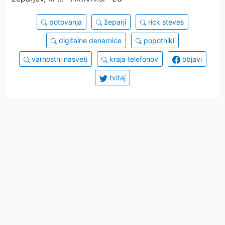
potovanja
žeparji
rick steves
digitalne denarnice
popotniki
varnostni nasveti
kraja telefonov
objavi
tvitaj