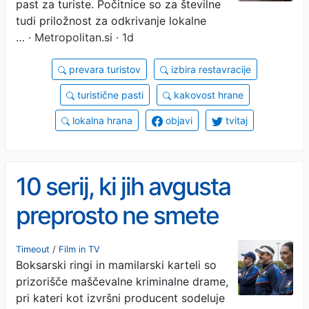
izogniti, pravijo
past za turiste. Počitnice so za številne
tudi priložnost za odkrivanje lokalne
strokovnjaki
…
· Metropolitan.si · 1d
prevara turistov
izbira restavracije
turistične pasti
kakovost hrane
lokalna hrana
objavi
tvitaj
10 serij, ki jih avgusta
preprosto ne smete
zamuditi
Timeout
/
Film in TV
Boksarski ringi in mamilarski karteli so
prizorišče maščevalne kriminalne drame,
pri kateri kot izvršni producent sodeluje