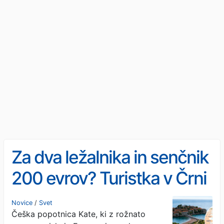
Za dva ležalnika in senčnik
200 evrov? Turistka v Črni
gori ostala brez besed
Novice
/
Svet
Češka popotnica Kate, ki z rožnato
(VIDEO)