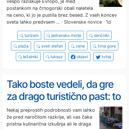
vespo raziskuje Evropo, je med
postankom na črnogorski obali naletela
na ceno, ki jo je pustila brez besed. Z vseh koncev
sveta lahko predvsem …
· Slovenske novice · 1d
turizem
jadransko morje
senčniki
plaža
sveti stefan
cene
črna gora
ležalniki
luksuz
objavi
tvitaj
Tako boste vedeli, da gre
za drago turistično past: to
je 6 znakov, da se je
Nekaj preprostih podrobnosti vam lahko
že pred naročilom razkrije, ali vas čaka
restavraciji bolje na daleč
pristna kulinarična izkušnja ali le draga