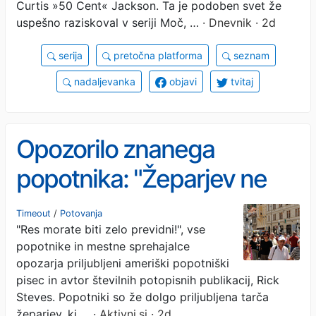
Curtis »50 Cent« Jackson. Ta je podoben svet že
uspešno raziskoval v seriji Moč, …
· Dnevnik · 2d
serija
pretočna platforma
seznam
nadaljevanka
objavi
tvitaj
Opozorilo znanega
popotnika: "Žeparjev ne
zanimajo več vaše
Timeout
/
Potovanja
"Res morate biti zelo previdni!", vse
denarnice, zdaj je glavna
popotnike in mestne sprehajalce
tarča nekaj drugega"
opozarja priljubljeni ameriški popotniški
pisec in avtor številnih potopisnih publikacij, Rick
Steves. Popotniki so že dolgo priljubljena tarča
žeparjev, ki …
· Aktivni.si · 2d