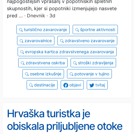
najpogostejših vprašanj v popotniških spletnih
skupnostih, kjer si popotniki izmenjujejo nasvete
pred …
· Dnevnik · 3d
turistično zavarovanje
športne aktivnosti
zavarovalnice
zdravstveno zavarovanje
evropska kartica zdravstvenega zavarovanja
zdravstvena oskrba
stroški zdravljenja
osebne izkušnje
potovanje v tujino
destinacije
objavi
tvitaj
Hrvaška turistka je
obiskala priljubljene otoke