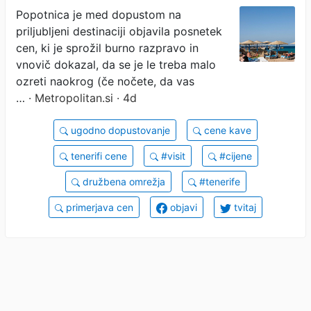
in ostala brez besed, ko je
Popotnica je med dopustom na
priljubljeni destinaciji objavila posnetek
videla, koliko stane kava in
cen, ki je sprožil burno razpravo in
vse pokazala: nekateri so
vnovič dokazal, da se je le treba malo
ozreti naokrog (če nočete, da vas
ob tem doživeli pravi šok
…
· Metropolitan.si · 4d
ugodno dopustovanje
cene kave
tenerifi cene
#visit
#cijene
družbena omrežja
#tenerife
primerjava cen
objavi
tvitaj