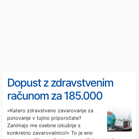
Dopust z zdravstvenim
računom za 185.000
evrov: primeri slovenskih
»Katero zdravstveno zavarovanje za
potovanje v tujino priporočate?
zavarovalnic
Zanimajo me osebne izkušnje s
konkretno zavarovalnico!« To je eno