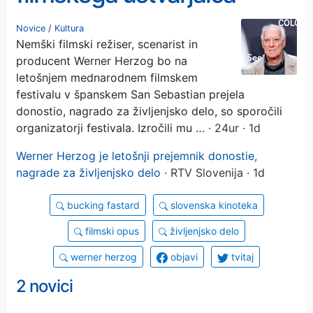
Wernerja Herzoga
Novice
/
Kultura
Nemški filmski režiser, scenarist in
producent Werner Herzog bo na
letošnjem mednarodnem filmskem
festivalu v španskem San Sebastian prejela
donostio, nagrado za življenjsko delo, so sporočili
organizatorji festivala. Izročili mu …
· 24ur · 1d
Werner Herzog je letošnji prejemnik donostie,
nagrade za življenjsko delo
· RTV Slovenija · 1d
bucking fastard
slovenska kinoteka
filmski opus
življenjsko delo
werner herzog
objavi
tvitaj
2 novici