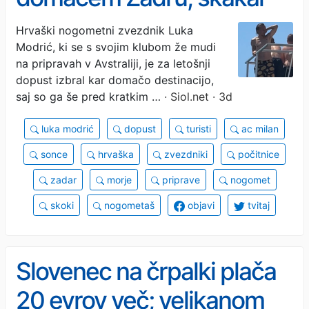
tudi z najvišje skakalnice
Hrvaški nogometni zvezdnik Luka
Modrić, ki se s svojim klubom že mudi
na pripravah v Avstraliji, je za letošnji
dopust izbral kar domačo destinacijo,
saj so ga še pred kratkim …
· Siol.net · 3d
luka modrić
dopust
turisti
ac milan
sonce
hrvaška
zvezdniki
počitnice
zadar
morje
priprave
nogomet
skoki
nogometaš
objavi
tvitaj
Slovenec na črpalki plača
20 evrov več; velikanom