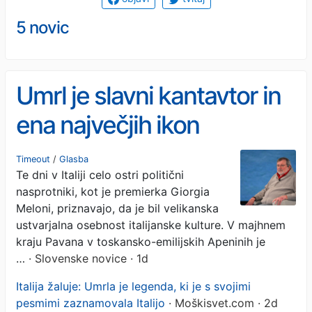
5 novic
Umrl je slavni kantavtor in
ena največjih ikon
italijanske levice (VIDEO)
Timeout
/
Glasba
Te dni v Italiji celo ostri politični
nasprotniki, kot je premierka Giorgia
Meloni, priznavajo, da je bil velikanska
ustvarjalna osebnost italijanske kulture. V majhnem
kraju Pavana v toskansko-emilijskih Apeninih je
…
· Slovenske novice · 1d
Italija žaluje: Umrla je legenda, ki je s svojimi
pesmimi zaznamovala Italijo
· Moškisvet.com · 2d