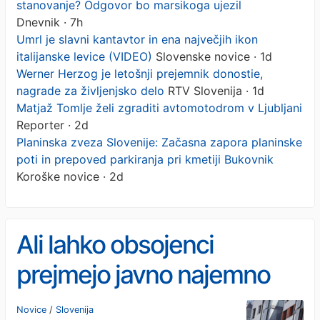
stanovanje? Odgovor bo marsikoga ujezil
Dnevnik · 7h
Umrl je slavni kantavtor in ena največjih ikon
italijanske levice (VIDEO)
Slovenske novice · 1d
Werner Herzog je letošnji prejemnik donostie,
nagrade za življenjsko delo
RTV Slovenija · 1d
Matjaž Tomlje želi zgraditi avtomotodrom v Ljubljani
Reporter · 2d
Planinska zveza Slovenije: Začasna zapora planinske
poti in prepoved parkiranja pri kmetiji Bukovnik
Koroške novice · 2d
Ali lahko obsojenci
prejmejo javno najemno
stanovanje? Odgovor bo
Novice
/
Slovenija