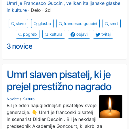
Umrl je Francesco Guccini, velikan italijanske glasbe
in kulture
· Delo · 2d
slovo
glasba
francesco guccini
smrt
pogreb
kultura
objavi
tvitaj
3 novice
Umrl slaven pisatelj, ki je
prejel prestižno nagrado
Novice
/
Kultura
Bil je eden najuglednejših pisateljev svoje
generacije. 👇 Umrl je francoski pisatelj
in scenarist Didier Decoin . Bil je nekdanji
predsednik Akademije Goncourt, ki skrbi za