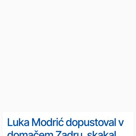
Luka Modrić dopustoval v
domačem Zadru, skakal