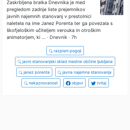
Zaskrbljena bralka Dnevnika je med
marsikoga ujezil
pregledom zadnje liste prejemnikov
javnih najemnih stanovanj v prestolnici
naletela na ime Janez Porenta ter ga povezala s
škofjeloškim učiteljem verouka in otroškim
animatorjem, ki …
· Dnevnik · 7h
razpisni pogoji
javni stanovanjski sklad mestne občine ljubljana
janez porenta
javna najemna stanovanja
nekaznovanost
objavi
tvitaj