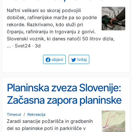
pa skoraj dvojni dobiček
Naftni velikani so skoraj podvojili
dobiček, rafinerijske marže pa so podrle
rekorde. Razkrivamo, kdo služi pri
črpanju, rafiniranju in trgovanju z gorivi.
Slovenski voznik, ki danes natoči 50 litrov dizla,
…
· Svet24 · 3d
objavi
tvitaj
Planinska zveza Slovenije:
Začasna zapora planinske
poti in prepoved parkiranja
Timeout
/
Rekreacija
Zaradi sanacije požarišča in gradbenih
pri kmetiji Bukovnik
del so planinske poti in parkirišče v