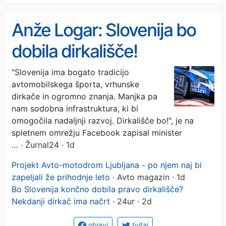
Anže Logar: Slovenija bo
dobila dirkališče!
"Slovenija ima bogato tradicijo
avtomobilskega športa, vrhunske
dirkače in ogromno znanja. Manjka pa
nam sodobna infrastruktura, ki bi
omogočila nadaljnji razvoj. Dirkališče bo!", je na
spletnem omrežju Facebook zapisal minister
…
· Žurnal24 · 1d
Projekt Avto-motodrom Ljubljana - po njem naj bi
zapeljali že prihodnje leto
· Avto magazin · 1d
Bo Slovenija končno dobila pravo dirkališče?
Nekdanji dirkač ima načrt
· 24ur · 2d
objavi
tvitaj