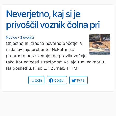
Neverjetno, kaj si je
privoščil voznik čolna pri
Portorožu
Novice
/
Slovenija
Objestno in izredno nevarno početje. V
nadaljevanju preberite: Nekateri se
preprosto ne zavedajo, da pravila vožnje
tako kot na cesti z razlogom veljajo tudi na morju.
Na posnetku, ki so …
· Žurnal24 · 1M
čoln
objavi
tvitaj