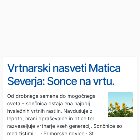
Vrtnarski nasveti Matica
Severja: Sonce na vrtu.
Lahko sončnice sejemo
Od drobnega semena do mogočnega
cveta – sončnica ostaja ena najbolj
tudi julija?
hvaležnih vrtnih rastlin. Navdušuje z
lepoto, hrani opraševalce in ptice ter
razveseljuje vrtnarje vseh generacij. Sončnice so
med tistimi …
· Primorske novice · 3t