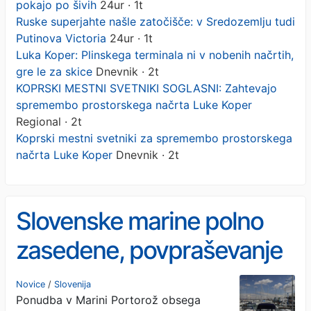
pokajo po šivih
24ur · 1t
Ruske superjahte našle zatočišče: v Sredozemlju tudi
Putinova Victoria
24ur · 1t
Luka Koper: Plinskega terminala ni v nobenih načrtih,
gre le za skice
Dnevnik · 2t
KOPRSKI MESTNI SVETNIKI SOGLASNI: Zahtevajo
spremembo prostorskega načrta Luke Koper
Regional · 2t
Koprski mestni svetniki za spremembo prostorskega
načrta Luke Koper
Dnevnik · 2t
Slovenske marine polno
zasedene, povpraševanje
po privezih veliko
Novice
/
Slovenija
Ponudba v Marini Portorož obsega