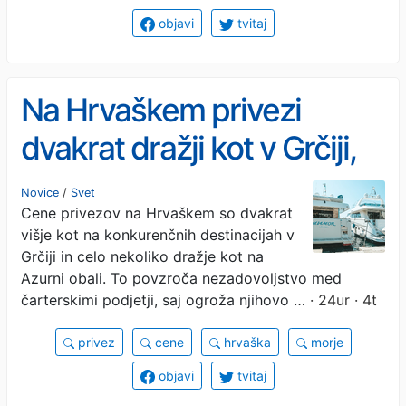
objavi
tvitaj
Na Hrvaškem privezi
dvakrat dražji kot v Grčiji,
cenejša celo Azurna obala
Novice
/
Svet
Cene privezov na Hrvaškem so dvakrat
višje kot na konkurenčnih destinacijah v
Grčiji in celo nekoliko dražje kot na
Azurni obali. To povzroča nezadovoljstvo med
čarterskimi podjetji, saj ogroža njihovo …
· 24ur · 4t
privez
cene
hrvaška
morje
objavi
tvitaj