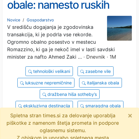
obale: namesto ruskih
oligarhov prihajajo
Novice
/
Gospodarstvo
V središču dogajanja je zgodovinska
ameriški kriptomilijarderji
transakcija, ki je podrla vse rekorde.
Ogromno obalno posestvo v mestecu
Romazzino, ki ga je nekoč imel v lasti savdski
minister za nafto Ahmed Zaki …
· Dnevnik · 1M
tehnološki velikani
zasebne vile
luksuzne nepremičnine
italijanska obala
dražbena hiša sotheby’s
ekskluzivna destinacija
smaragdna obala
×
Spletna stran times.si za delovanje uporablja
ruski oligarhi
kriptomilijarderji
piškotke z namenom štetja prometa in podpore
brendan blumer
objavi
tvitaj
oglasnemu sistemu.
Z obiskom in uporabo spletnega mesta