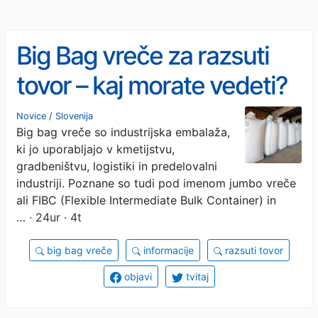
Big Bag vreče za razsuti
tovor – kaj morate vedeti?
Novice
/
Slovenija
Big bag vreče so industrijska embalaža,
ki jo uporabljajo v kmetijstvu,
gradbeništvu, logistiki in predelovalni
industriji. Poznane so tudi pod imenom jumbo vreče
ali FIBC (Flexible Intermediate Bulk Container) in
…
· 24ur · 4t
big bag vreče
informacije
razsuti tovor
objavi
tvitaj