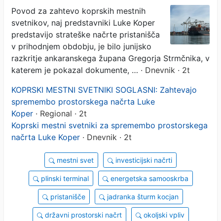
načrtih, gre le za skice
Povod za zahtevo koprskih mestnih
svetnikov, naj predstavniki Luke Koper
predstavijo strateške načrte pristanišča
v prihodnjem obdobju, je bilo junijsko
razkritje ankaranskega župana Gregorja Strmčnika, v
katerem je pokazal dokumente, …
· Dnevnik · 2t
KOPRSKI MESTNI SVETNIKI SOGLASNI: Zahtevajo
spremembo prostorskega načrta Luke
Koper
· Regional · 2t
Koprski mestni svetniki za spremembo prostorskega
načrta Luke Koper
· Dnevnik · 2t
mestni svet
investicijski načrti
plinski terminal
energetska samooskrba
pristanišče
jadranka šturm kocjan
državni prostorski načrt
okoljski vpliv