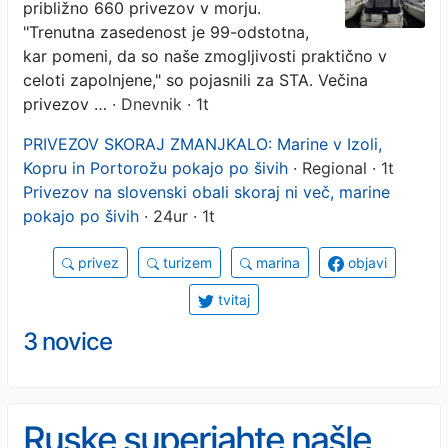
približno 660 privezov v morju.
"Trenutna zasedenost je 99-odstotna,
kar pomeni, da so naše zmogljivosti praktično v
celoti zapolnjene," so pojasnili za STA. Večina
privezov …
· Dnevnik · 1t
PRIVEZOV SKORAJ ZMANJKALO: Marine v Izoli,
Kopru in Portorožu pokajo po šivih
· Regional · 1t
Privezov na slovenski obali skoraj ni več, marine
pokajo po šivih
· 24ur · 1t
privez
turizem
marina
objavi
tvitaj
3 novice
Ruske superjahte našle