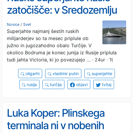
zatočišče: v Sredozemlju
tudi Putinova Victoria
Novice
/
Svet
Superjahte najmanj šestih ruskih
milijarderjev so ta mesec priplule ob
južno in jugozahodno obalo Turčije. V
okolico Bodruma je konec junija iz Rusije priplula
tudi jahta Victoria, ki jo povezujejo …
· 24ur · 1t
oligarhi
vladimir putin
superjahte
rusija
turčija
objavi
tvitaj
Luka Koper: Plinskega
terminala ni v nobenih