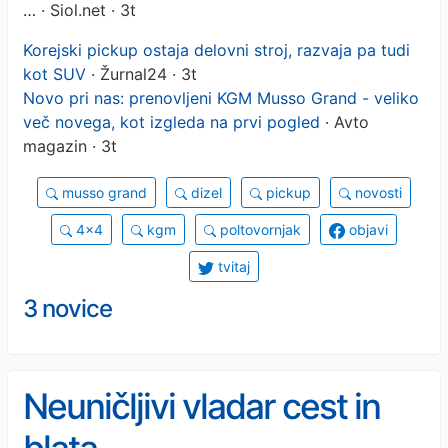
…
· Siol.net · 3t
Korejski pickup ostaja delovni stroj, razvaja pa tudi
kot SUV
· Žurnal24 · 3t
Novo pri nas: prenovljeni KGM Musso Grand - veliko
več novega, kot izgleda na prvi pogled
· Avto
magazin · 3t
musso grand
dizel
pickup
novosti
4x4
kgm
poltovornjak
objavi
tvitaj
3 novice
Neuničljivi vladar cest in