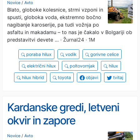
poltovornjake
Novice
/
Avto
Blato, globoke kolesnice, strmi vzponi in
spusti, globoka voda, ekstremno bočno
nagibanje karoserije, pa tudi vožnja po
asfaltu in makadamu – to nas je čakalo v Bolgariji ob
predstavitvi devete …
· Žurnal24 · 1M
poraba hilux
vodik
gorivne celice
električni hilux
poltovornjak
hilux
hilux hibrid
toyota
objavi
tvitaj
Kardanske gredi, letveni
okvir in zapore
diferencialov v praksi
Novice
/
Avto