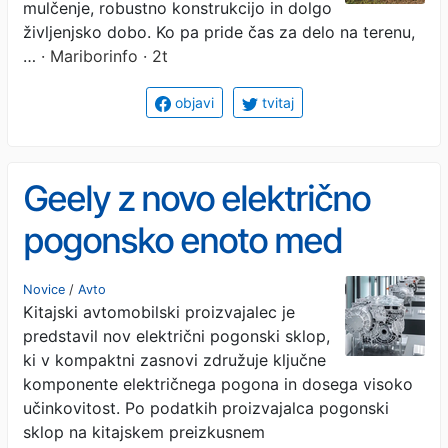
profesionalnega mulčerja
mulčenje, robustno konstrukcijo in dolgo
življenjsko dobo. Ko pa pride čas za delo na terenu,
…
· Mariborinfo · 2t
objavi
tvitaj
Geely z novo električno
pogonsko enoto med
najbolj učinkovitimi
Novice
/
Avto
Kitajski avtomobilski proizvajalec je
predstavil nov električni pogonski sklop,
ki v kompaktni zasnovi združuje ključne
komponente električnega pogona in dosega visoko
učinkovitost. Po podatkih proizvajalca pogonski
sklop na kitajskem preizkusnem