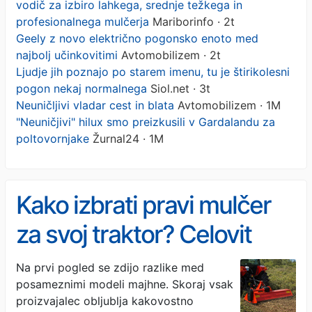
vodič za izbiro lahkega, srednje težkega in
profesionalnega mulčerja
Mariborinfo · 2t
Geely z novo električno pogonsko enoto med
najbolj učinkovitimi
Avtomobilizem · 2t
Ljudje jih poznajo po starem imenu, tu je štirikolesni
pogon nekaj normalnega
Siol.net · 3t
Neuničljivi vladar cest in blata
Avtomobilizem · 1M
"Neuničjivi" hilux smo preizkusili v Gardalandu za
poltovornjake
Žurnal24 · 1M
Kako izbrati pravi mulčer
za svoj traktor? Celovit
vodič za izbiro lahkega,
Na prvi pogled se zdijo razlike med
posameznimi modeli majhne. Skoraj vsak
srednje težkega in
proizvajalec obljublja kakovostno