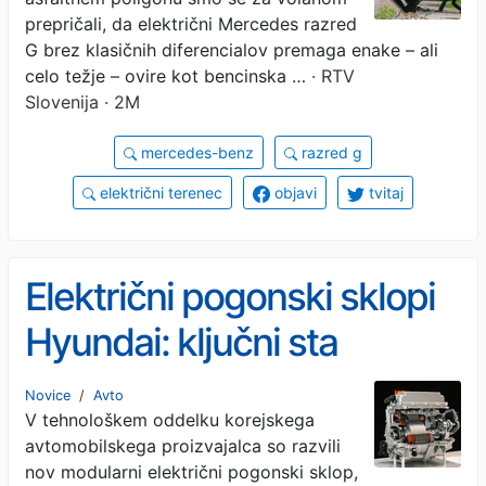
prepričali, da električni Mercedes razred
G brez klasičnih diferencialov premaga enake – ali
celo težje – ovire kot bencinska …
· RTV
Slovenija · 2M
mercedes-benz
razred g
električni terenec
objavi
tvitaj
Električni pogonski sklopi
Hyundai: ključni sta
standardizacija in
Novice
/
Avto
V tehnološkem oddelku korejskega
modularna zasnova
avtomobilskega proizvajalca so razvili
nov modularni električni pogonski sklop,