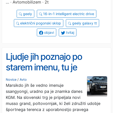
…
· Avtomobilizem · 2t
geely
16-in-1 intelligent electric drive
električni pogonski sklop
geely galaxy tt
objavi
tvitaj
Ljudje jih poznajo po
starem imenu, tu je
štirikolesni pogon nekaj
Novice
/
Avto
Marsikdo jih še vedno imenuje
normalnega
ssangyongi, uradno pa je znamka danes
KGM. Na slovenski trg je pripeljala novi
musso grand, poltovornjak, ki želi združiti udobje
športnega terenca z uporabnostjo pravega