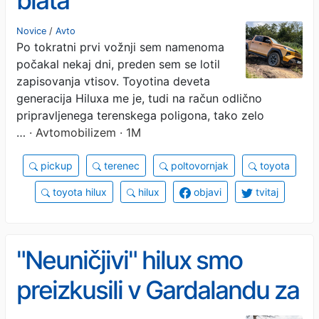
blata
Novice
/
Avto
Po tokratni prvi vožnji sem namenoma
počakal nekaj dni, preden sem se lotil
zapisovanja vtisov. Toyotina deveta
generacija Hiluxa me je, tudi na račun odlično
pripravljenega terenskega poligona, tako zelo
…
· Avtomobilizem · 1M
pickup
terenec
poltovornjak
toyota
toyota hilux
hilux
objavi
tvitaj
"Neuničjivi" hilux smo
preizkusili v Gardalandu za