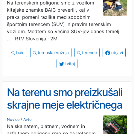
Na terenskem poligonu smo z vozilom
kitajske znamke BAIC preverili, kaj v
praksi pomeni razlika med sodobnim
športnim terencem (SUV) in pravim terenskim
vozilom. Medtem ko večina SUV-jev danes temelji
…
· RTV Slovenija · 2M
baic
terenska vožnja
terenec
objavi
tvitaj
Na terenu smo preizkušali
skrajne meje električnega
razreda G
Novice
/
Avto
Na skalnatem, blatnem, vodnem in
asfaltnem poligonu smo se za volanom