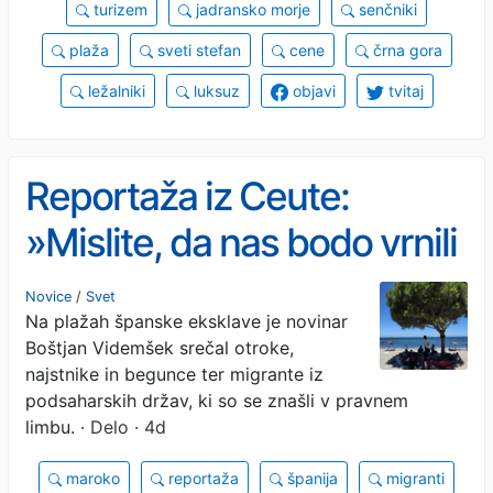
turizem
jadransko morje
senčniki
plaža
sveti stefan
cene
črna gora
ležalniki
luksuz
objavi
tvitaj
Reportaža iz Ceute:
»Mislite, da nas bodo vrnili
v Maroko?«
Novice
/
Svet
Na plažah španske eksklave je novinar
Boštjan Videmšek srečal otroke,
najstnike in begunce ter migrante iz
podsaharskih držav, ki so se znašli v pravnem
limbu.
· Delo · 4d
maroko
reportaža
španija
migranti