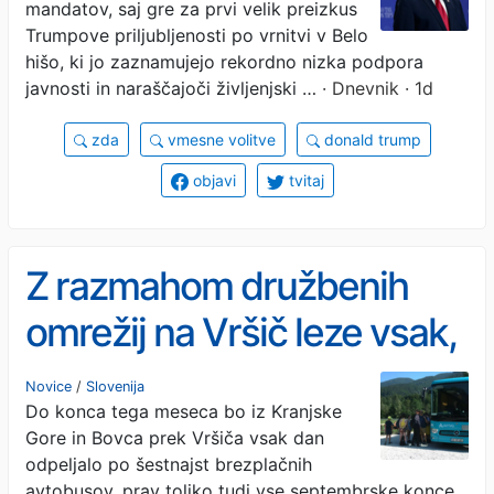
mandatov, saj gre za prvi velik preizkus
Trumpove priljubljenosti po vrnitvi v Belo
hišo, ki jo zaznamujejo rekordno nizka podpora
javnosti in naraščajoči življenjski …
· Dnevnik · 1d
zda
vmesne volitve
donald trump
objavi
tvitaj
Z razmahom družbenih
omrežij na Vršič leze vsak,
ki potrebuje pravljično
Novice
/
Slovenija
Do konca tega meseca bo iz Kranjske
ozadje za selfije
Gore in Bovca prek Vršiča vsak dan
odpeljalo po šestnajst brezplačnih
avtobusov, prav toliko tudi vse septembrske konce