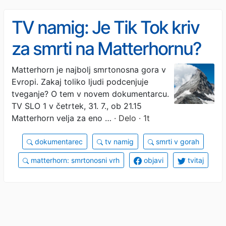
TV namig: Je Tik Tok kriv
za smrti na Matterhornu?
Matterhorn je najbolj smrtonosna gora v
Evropi. Zakaj toliko ljudi podcenjuje
tveganje? O tem v novem dokumentarcu.
TV SLO 1 v četrtek, 31. 7., ob 21.15
Matterhorn velja za eno …
· Delo · 1t
dokumentarec
tv namig
smrti v gorah
matterhorn: smrtonosni vrh
objavi
tvitaj