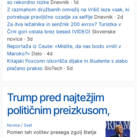
so rekordno nizke
Dnevnik · 1d
Z razmahom družbenih omrežij na Vršič leze vsak, ki
potrebuje pravljično ozadje za selfije
Dnevnik · 2d
Za dva ležalnika in senčnik 200 evrov? Turistka v
Črni gori ostala brez besed (VIDEO)
Slovenske
novice · 3d
Reportaža iz Ceute: »Mislite, da nas bodo vrnili v
Maroko?«
Delo · 4d
Kitajski Foxconn izkorišča dijake in študente s slabo
plačano prakso
SloTech · 5d
Trump pred najtežjim
političnim preizkusom,
številke so rekordno nizke
Novice
/
Svet
Pomen teh volitev presega zgolj štetje