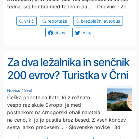
tedna, septembra med tednom pa …
· Dnevnik · 2d
vršič
reportaža
brezplačni avtobus
objavi
tvitaj
Za dva ležalnika in senčnik
200 evrov? Turistka v Črni
gori ostala brez besed
Novice
/
Svet
Češka popotnica Kate, ki z rožnato
(VIDEO)
vespo raziskuje Evropo, je med
postankom na črnogorski obali naletela
na ceno, ki jo je pustila brez besed. Z vseh koncev
sveta lahko predvsem …
· Slovenske novice · 3d