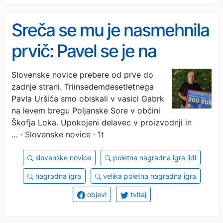
Sreča se mu je nasmehnila
prvič: Pavel se je na
poletno nagradno igro
Slovenske novice prebere od prve do
zadnje strani. Triinsedemdesetletnega
prijavil dvakrat
Pavla Uršiča smo obiskali v vasici Gabrk
na levem bregu Poljanske Sore v občini
Škofja Loka. Upokojeni delavec v proizvodnji in
…
· Slovenske novice · 1t
slovenske novice
poletna nagradna igra lidl
nagradna igra
velika poletna nagradna igra
objavi
tvitaj