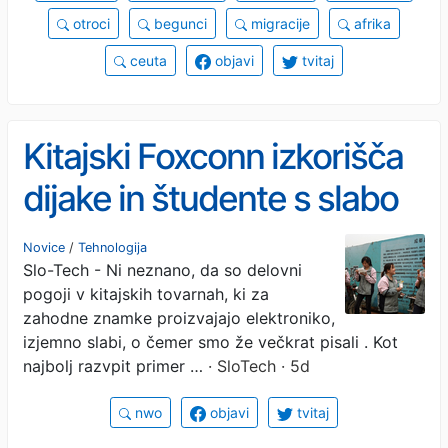
otroci
begunci
migracije
afrika
ceuta
objavi
tvitaj
Kitajski Foxconn izkorišča
dijake in študente s slabo
plačano prakso
Novice
/
Tehnologija
Slo-Tech - Ni neznano, da so delovni
pogoji v kitajskih tovarnah, ki za
zahodne znamke proizvajajo elektroniko,
izjemno slabi, o čemer smo že večkrat pisali . Kot
najbolj razvpit primer …
· SloTech · 5d
nwo
objavi
tvitaj