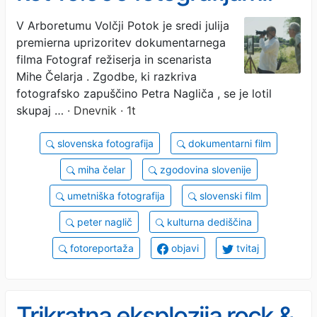
oživele so podobe
V Arboretumu Volčji Potok je sredi julija
premierna uprizoritev dokumentarnega
Slovenije, kakršne ni več
filma Fotograf režiserja in scenarista
Mihe Čelarja ​. Zgodbe, ki razkriva
fotografsko zapuščino Petra Nagliča , se je lotil
skupaj …
· Dnevnik · 1t
slovenska fotografija
dokumentarni film
miha čelar
zgodovina slovenije
umetniška fotografija
slovenski film
peter naglič
kulturna dediščina
fotoreportaža
objavi
tvitaj
Trikratna eksplozija rock &