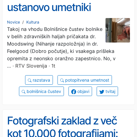
ustanovo umetniki
predelali v "bolnišnico
Novice
/
Kultura
Takoj na vhodu Bolnišnice čustev bolnike
čustev"
v belih zdravniških haljah pričakata dr.
Moodswing (Nihanje razpoložnja) in dr.
Feelgood (Dobro počutje), ki vsakega prišleka
opremita z neonsko oranžno zapestnico. No, v
…
· RTV Slovenija · 1t
razstava
potopitvena umetnost
bolnišnica čustev
objavi
tvitaj
Fotografski zaklad z več
kot 10.000 fotografijami: