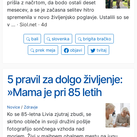
prišla z načrtom, da bodo ostali deset
mesecev, a se je začasna selitev hitro
spremenila v novo življenjsko poglavje. Ustalili so se
v …
· Siol.net · 4d
bali
slovenka
brigita bračko
prek meja
objavi
tvitaj
5 pravil za dolgo življenje:
»Mama je pri 85 letih
najbolj zdrava oseba, kar
Novice
/
Zdravje
Ko se 85-letna Livia zjutraj zbudi, se
jih poznam«
skrbno obleče in svoji družini pošlje
fotografijo sončnega vzhoda nad
morjem. Živi v majhnem obalnem mestu na jugu