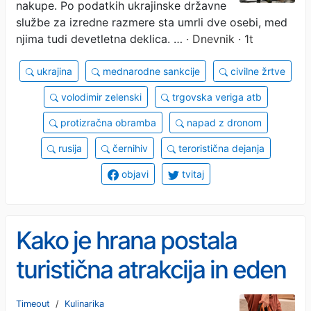
nakupe. Po podatkih ukrajinske državne
službe za izredne razmere sta umrli dve osebi, med
njima tudi devetletna deklica. …
· Dnevnik · 1t
ukrajina
mednarodne sankcije
civilne žrtve
volodimir zelenski
trgovska veriga atb
protizračna obramba
napad z dronom
rusija
černihiv
teroristična dejanja
objavi
tvitaj
Kako je hrana postala
turistična atrakcija in eden
glavnih razlogov za
Timeout
/
Kulinarika