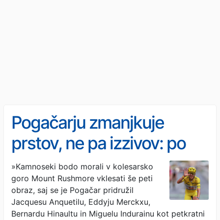
Pogačarju zmanjkuje
prstov, ne pa izzivov: po
zgodovinski zmagi še
»Kamnoseki bodo morali v kolesarsko
goro Mount Rushmore vklesati še peti
spektakel v Komendi
obraz, saj se je Pogačar pridružil
Jacquesu Anquetilu, Eddyju Merckxu,
Bernardu Hinaultu in Miguelu Indurainu kot petkratni