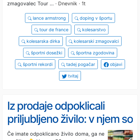
zmagovalec Tour …
· Dnevnik · 1t
lance armstrong
doping v športu
tour de france
kolesarstvo
kolesarska dirka
kolesarski zmagovalci
športni dosežki
športna zgodovina
športni rekordi
tadej pogačar
objavi
tvitaj
Iz prodaje odpoklicali
priljubljeno živilo: v njem so
našli nevarno bakterijo
Če imate odpoklicano živilo doma, ga ne