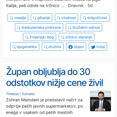
Italije, peš odide na tržnico …
· Dnevnik · 5d
veselje
gibanje
vitalnost
dolgoživost
sredozemska prehrana
družabni odnosi
življenjski slog
zdravo staranje
epigenetika
družina
objavi
tvitaj
Župan obljublja do 30
odstotkov nižje cene živil
Timeout
/
Estrada
Zohran Mamdani je predstavil načrt za
odprtje petih javnih supermarketov, po
enega v vsakem od petih mestnih