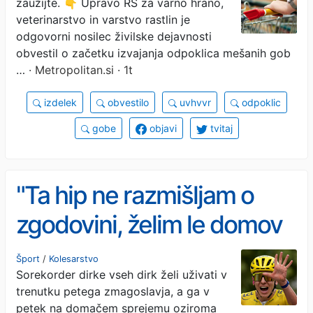
zaužijte. 👇 Upravo RS za varno hrano,
veterinarstvo in varstvo rastlin je
odgovorni nosilec živilske dejavnosti
obvestil o začetku izvajanja odpoklica mešanih gob
…
· Metropolitan.si · 1t
izdelek
obvestilo
uvhvvr
odpoklic
gobe
objavi
tvitaj
"Ta hip ne razmišljam o
zgodovini, želim le domov
in uživati v vsem, kar se je
Šport
/
Kolesarstvo
Sorekorder dirke vseh dirk želi uživati v
zgodilo"
trenutku petega zmagoslavja, a ga v
petek na domačem sprejemu oziroma