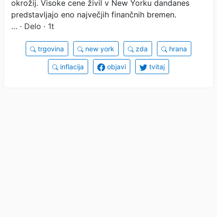
okrožij. Visoke cene živil v New Yorku dandanes
predstavljajo eno največjih finančnih bremen.
…
· Delo · 1t
trgovina
new york
zda
hrana
inflacija
objavi
tvitaj