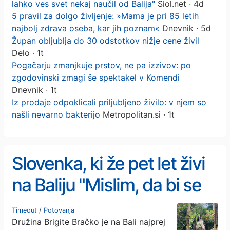
lahko ves svet nekaj naučil od Balija"
Siol.net · 4d
5 pravil za dolgo življenje: »Mama je pri 85 letih
najbolj zdrava oseba, kar jih poznam«
Dnevnik · 5d
Župan obljublja do 30 odstotkov nižje cene živil
Delo · 1t
Pogačarju zmanjkuje prstov, ne pa izzivov: po
zgodovinski zmagi še spektakel v Komendi
Dnevnik · 1t
Iz prodaje odpoklicali priljubljeno živilo: v njem so
našli nevarno bakterijo
Metropolitan.si · 1t
Slovenka, ki že pet let živi
na Baliju "Mislim, da bi se
lahko ves svet nekaj naučil
Timeout
/
Potovanja
Družina Brigite Bračko je na Bali najprej
od Balija"