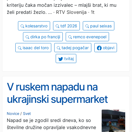
kriteriju čaka močan izzivalec – mlajši brat, ki mu
želi predati žezlo. …
· RTV Slovenija · 1t
kolesarstvo
tdf 2026
paul seixas
dirka po franciji
remco evenepoel
isaac del toro
tadej pogačar
objavi
tvitaj
V ruskem napadu na
ukrajinski supermarket
umrla 9-letnica, več ljudi
Novice
/
Svet
Napad se je zgodil sredi dneva, ko so
poškodovanih.
številne družine opravljale vsakodnevne