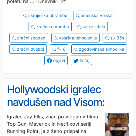
poletu na …
· Dnevnik · 2t
ukrajinska obramba
ameriška vojska
zračna obramba
rusko letalo
zračni spopad
vojaška tehnologija
su-35s
zračni dvoboj
f-16
zgodovinska simbolika
objavi
tvitaj
Hollywoodski igralec
navdušen nad Visom:
Takšnega miru do zdaj
Igralec Jay Ellis, znan po vlogah v filmu
Top Gun: Maverick in Netflixovi seriji
nisem poznal
Running Point, je z ženo prispel na