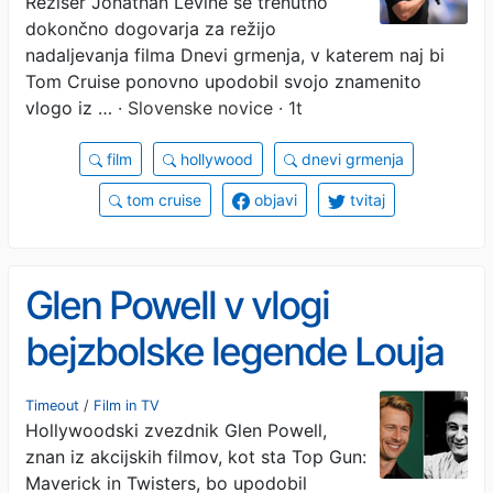
Režiser Jonathan Levine se trenutno
dokončno dogovarja za režijo
nadaljevanja filma Dnevi grmenja, v katerem naj bi
Tom Cruise ponovno upodobil svojo znamenito
vlogo iz …
· Slovenske novice · 1t
film
hollywood
dnevi grmenja
tom cruise
objavi
tvitaj
Glen Powell v vlogi
bejzbolske legende Louja
Gehriga
Timeout
/
Film in TV
Hollywoodski zvezdnik Glen Powell,
znan iz akcijskih filmov, kot sta Top Gun:
Maverick in Twisters, bo upodobil