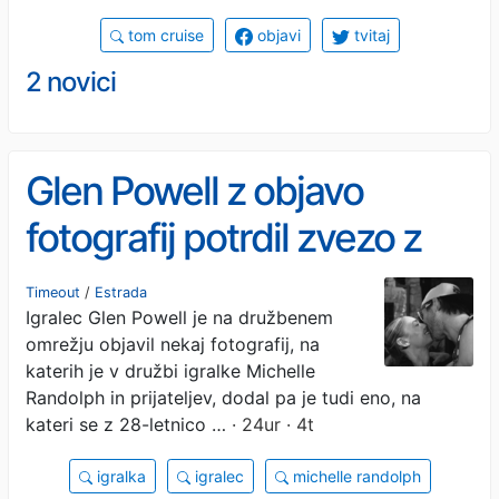
tom cruise
objavi
tvitaj
2 novici
Glen Powell z objavo
fotografij potrdil zvezo z
igralko Michelle Randolph
Timeout
/
Estrada
Igralec Glen Powell je na družbenem
omrežju objavil nekaj fotografij, na
katerih je v družbi igralke Michelle
Randolph in prijateljev, dodal pa je tudi eno, na
kateri se z 28-letnico …
· 24ur · 4t
igralka
igralec
michelle randolph