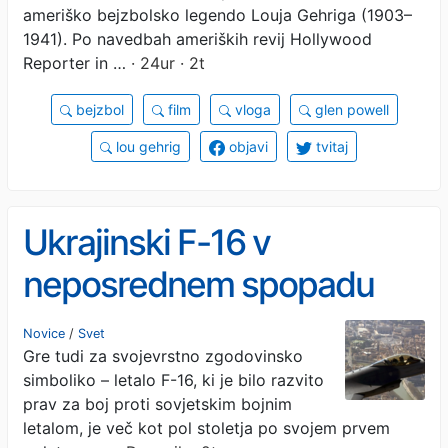
ameriško bejzbolsko legendo Louja Gehriga (1903–
1941). Po navedbah ameriških revij Hollywood
Reporter in …
· 24ur · 2t
bejzbol
film
vloga
glen powell
lou gehrig
objavi
tvitaj
Ukrajinski F-16 v
neposrednem spopadu
sestrelil ruskega lovca: bilo
Novice
/
Svet
Gre tudi za svojevrstno zgodovinsko
je kot v filmu Top Gun
simboliko – letalo F-16, ki je bilo razvito
prav za boj proti sovjetskim bojnim
letalom, je več kot pol stoletja po svojem prvem