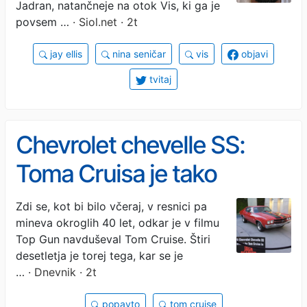
Jadran, natančneje na otok Vis, ki ga je
povsem …
· Siol.net · 2t
jay ellis
nina seničar
vis
objavi
tvitaj
Chevrolet chevelle SS:
Toma Cruisa je tako
navdušil, da je enega kupil
Zdi se, kot bi bilo včeraj, v resnici pa
mineva okroglih 40 let, odkar je v filmu
še zase
Top Gun navduševal Tom Cruise. Štiri
desetletja je torej tega, kar se je
…
· Dnevnik · 2t
popavto
tom cruise