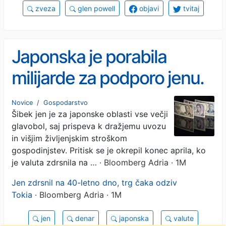
zveza
glen powell
objavi
tvitaj
Japonska je porabila
milijarde za podporo jenu.
Zakaj ukrepi ne delujejo?
Novice
/
Gospodarstvo
Šibek jen je za japonske oblasti vse večji
glavobol, saj prispeva k dražjemu uvozu
in višjim življenjskim stroškom
gospodinjstev. Pritisk se je okrepil konec aprila, ko
je valuta zdrsnila na …
· Bloomberg Adria · 1M
Jen zdrsnil na 40-letno dno, trg čaka odziv
Tokia
· Bloomberg Adria · 1M
jen
denar
japonska
valute