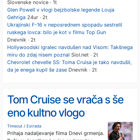
Slovenske novice · 1t
Glen Powell v vlogi bejzbolske legende Louja
Gehriga
24ur · 2t
Ukrajinski F-16 v neposrednem spopadu sestrelil
ruskega lovca: bilo je kot v filmu Top Gun
Dnevnik · 2t
Hollywoodski igralec navdušen nad Visom: Takšnega
miru do zdaj nisem poznal
Siol.net · 2t
Chevrolet chevelle SS: Toma Cruisa je tako navdušil,
da je enega kupil še zase
Dnevnik · 2t
Tom Cruise se vrača s še
eno kultno vlogo
Timeout
/
Estrada
Prihaja nadaljevanje filma Dnevi grmenja.