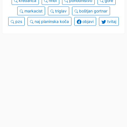
kredarica
hribi
pohodništvo
gore
markacist
triglav
boštjan gortnar
pzs
naj planinska koča
objavi
tvitaj