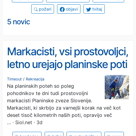
požari
objavi
tvitaj
5 novic
Markacisti, vsi prostovoljci,
letno urejajo planinske poti
kar 40 tisoč ur
Timeout
/
Rekreacija
Na planinskih poteh so poleg
pohodnikov te dni tudi prostovoljni
markacisti Planinske zveze Slovenije.
Markacisti, ki skrbijo za varnejši korak na več kot
deset tisoč kilometrih naših poti, opravijo več
…
· Siol.net · 3d