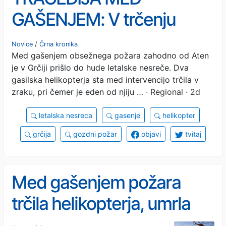
GAŠENJEM: V trčenju
helikopterjev v Grčiji umrla
Novice
/
Črna kronika
Med gašenjem obsežnega požara zahodno od Aten
pilota (VIDEO)
je v Grčiji prišlo do hude letalske nesreče. Dva
gasilska helikopterja sta med intervencijo trčila v
zraku, pri čemer je eden od njiju …
· Regional · 2d
letalska nesreca
gasenje
helikopter
grčija
gozdni požar
objavi
tvitaj
Med gašenjem požara
trčila helikopterja, umrla
člana posadke