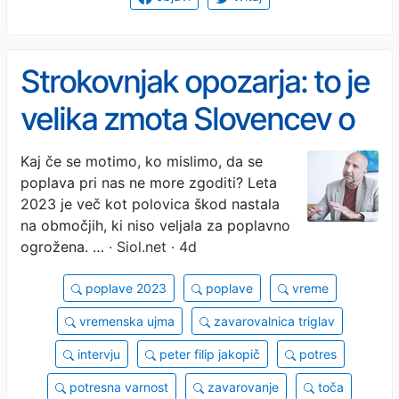
Strokovnjak opozarja: to je
velika zmota Slovencev o
poplavah #intervju #foto
Kaj če se motimo, ko mislimo, da se
poplava pri nas ne more zgoditi? Leta
2023 je več kot polovica škod nastala
na območjih, ki niso veljala za poplavno
ogrožena. …
· Siol.net · 4d
poplave 2023
poplave
vreme
vremenska ujma
zavarovalnica triglav
intervju
peter filip jakopič
potres
potresna varnost
zavarovanje
toča