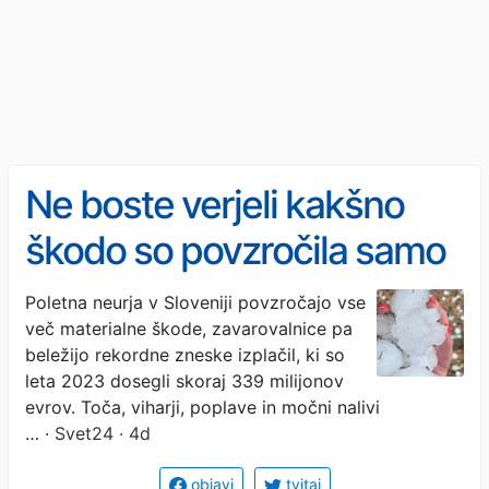
Ne boste verjeli kakšno
škodo so povzročila samo
poletna neurja
Poletna neurja v Sloveniji povzročajo vse
več materialne škode, zavarovalnice pa
beležijo rekordne zneske izplačil, ki so
leta 2023 dosegli skoraj 339 milijonov
evrov. Toča, viharji, poplave in močni nalivi
…
· Svet24 · 4d
objavi
tvitaj