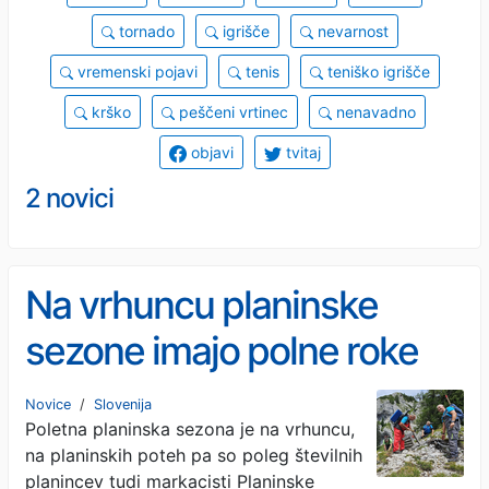
tornado
igrišče
nevarnost
vremenski pojavi
tenis
teniško igrišče
krško
peščeni vrtinec
nenavadno
objavi
tvitaj
2 novici
Na vrhuncu planinske
sezone imajo polne roke
dela tudi markacisti
Novice
/
Slovenija
Poletna planinska sezona je na vrhuncu,
na planinskih poteh pa so poleg številnih
planincev tudi markacisti Planinske