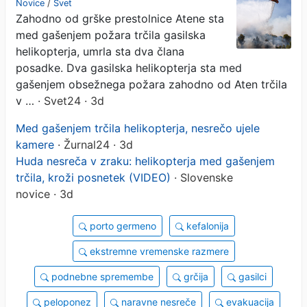
Novice
/
Svet
Zahodno od grške prestolnice Atene sta
med gašenjem požara trčila gasilska
helikopterja, umrla sta dva člana
posadke. Dva gasilska helikopterja sta med
gašenjem obsežnega požara zahodno od Aten trčila
v …
· Svet24 · 3d
Med gašenjem trčila helikopterja, nesrečo ujele
kamere
· Žurnal24 · 3d
Huda nesreča v zraku: helikopterja med gašenjem
trčila, kroži posnetek (VIDEO)
· Slovenske
novice · 3d
porto germeno
kefalonija
ekstremne vremenske razmere
podnebne spremembe
grčija
gasilci
peloponez
naravne nesreče
evakuacija