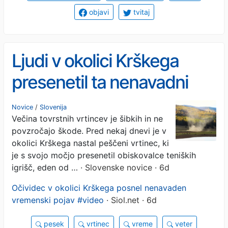
objavi
tvitaj
Ljudi v okolici Krškega
presenetil ta nenavadni
vremenski pojav (VIDEO)
Novice
/
Slovenija
Večina tovrstnih vrtincev je šibkih in ne
povzročajo škode. Pred nekaj dnevi je v
okolici Krškega nastal peščeni vrtinec, ki
je s svojo močjo presenetil obiskovalce teniških
igrišč, eden od …
· Slovenske novice · 6d
Očividec v okolici Krškega posnel nenavaden
vremenski pojav #video
· Siol.net · 6d
pesek
vrtinec
vreme
veter