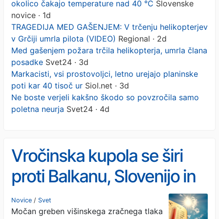
okolico čakajo temperature nad 40 °C
Slovenske
novice · 1d
TRAGEDIJA MED GAŠENJEM: V trčenju helikopterjev
v Grčiji umrla pilota (VIDEO)
Regional · 2d
Med gašenjem požara trčila helikopterja, umrla člana
posadke
Svet24 · 3d
Markacisti, vsi prostovoljci, letno urejajo planinske
poti kar 40 tisoč ur
Siol.net · 3d
Ne boste verjeli kakšno škodo so povzročila samo
poletna neurja
Svet24 · 4d
Vročinska kupola se širi
proti Balkanu, Slovenijo in
okolico čakajo
Novice
/
Svet
Močan greben višinskega zračnega tlaka
temperature nad 40 °C