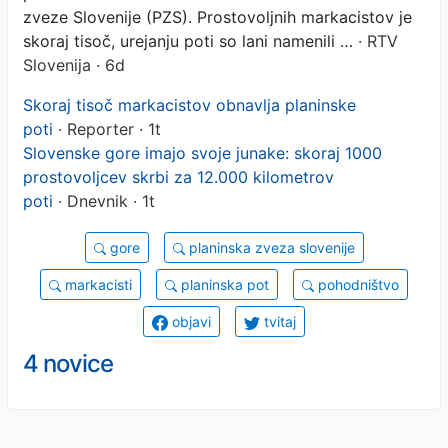
zveze Slovenije (PZS). Prostovoljnih markacistov je
skoraj tisoč, urejanju poti so lani namenili …
· RTV
Slovenija · 6d
Skoraj tisoč markacistov obnavlja planinske
poti
· Reporter · 1t
Slovenske gore imajo svoje junake: skoraj 1000
prostovoljcev skrbi za 12.000 kilometrov
poti
· Dnevnik · 1t
gore
planinska zveza slovenije
markacisti
planinska pot
pohodništvo
objavi
tvitaj
4 novice