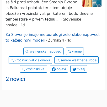
se širi proti vzhodu čez Srednjo Evropo
in Balkanski polotok ter s tem utrjuje
obsežen vročinski val, pri katerem bodo dnevne
temperature v prvem tednu …
· Slovenske
novice · 1d
Za Slovenijo imajo meteorologi zelo slabo napoved,
to kažejo novi modeli
· Žurnal24 · 1d
vremenska napoved
vreme
vročinski val v sloveniji
severe weather europe
vročinski val
objavi
tvitaj
2 novici