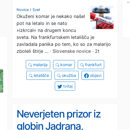
letališču, zboleli štirje
Novice
/
Svet
Okuženi komar je nekako našel
zaposleni
pot na letalo in se nato
»izkrcal« na drugem koncu
sveta. Na frankfurtskem letališču je
zavladala panika po tem, ko so za malarijo
zboleli štirje …
· Slovenske novice · 2t
malarija
komar
frankfurt
letališče
okužba
objavi
tvitaj
Neverjeten prizor iz
globin Jadrana,