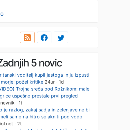
no
Zadnjih 5 novic
ritanski voditelj kupil jastoga in ju izpustil
 morje: požel kritike
24ur · 1d
VIDEO) Trojna sreča pod Rožnikom: male
igrice uspešno prestale prvi pregled
nevnik · 1t
o je razlog, zakaj sadja in zelenjave ne bi
meli samo na hitro splakniti pod vodo
iol.net · 2t