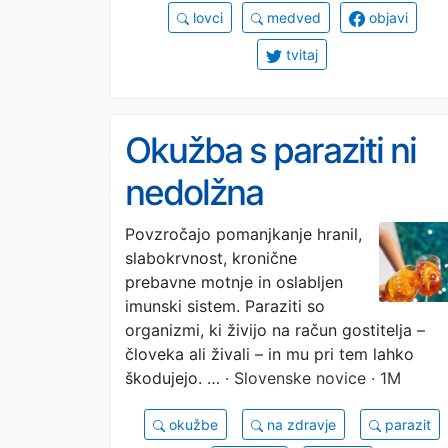
lovci
medved
objavi
tvitaj
Okužba s paraziti ni
nedolžna
Povzročajo pomanjkanje hranil,
slabokrvnost, kronične
prebavne motnje in oslabljen
imunski sistem. Paraziti so
organizmi, ki živijo na račun gostitelja –
človeka ali živali – in mu pri tem lahko
škodujejo. …
· Slovenske novice · 1M
okužbe
na zdravje
parazit