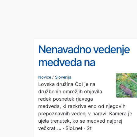
Nenavadno vedenje
medveda na
Primorskem: lovci
Novice
/
Slovenija
Lovska družina Col je na
razkrivajo, kaj pomeni
družbenih omrežjih objavila
redek posnetek rjavega
medveda, ki razkriva eno od njegovih
prepoznavnih vedenj v naravi. Kamera je
ujela trenutek, ko se medved najprej
večkrat …
· Siol.net · 2t