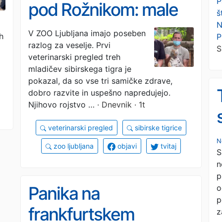
P
pod Rožnikom: male
š
N
tigrice uspešno
V ZOO Ljubljana imajo poseben
h
P
razlog za veselje. Prvi
prestale prvi pregled
S
veterinarski pregled treh
mladičev sibirskega tigra je
pokazal, da so vse tri samičke zdrave,
dobro razvite in uspešno napredujejo.
Njihovo rojstvo …
· Dnevnik · 1t
veterinarski pregled
sibirske tigrice
N
zoo ljubljana
objavi
tvitaj
S
n
p
o
Panika na
p
frankfurtskem
z