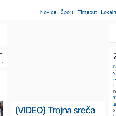
Novice
Šport
Timeout
Lokal
B
v
(
t
D
T
s
(VIDEO) Trojna sreča
S