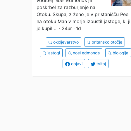
voditelj Noel Edmonds je
poskrbel za razburjenje na
Otoku. Skupaj z ženo je v pristanišču Peel
na otoku Man v morje izpustil jastoge, ki ji
je kupil …
· 24ur · 1d
okoljevarstvo
britansko otočje
jastogi
noel edmonds
biologija
objavi
tvitaj