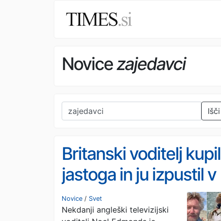
Novice
zajedavci
Išči
Britanski voditelj kupil
jastoga in ju izpustil v
morje: požel kritike
Novice
/
Svet
Nekdanji angleški televizijski