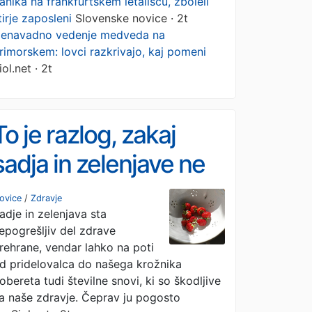
anika na frankfurtskem letališču, zboleli
tirje zaposleni
Slovenske novice · 2t
enavadno vedenje medveda na
rimorskem: lovci razkrivajo, kaj pomeni
iol.net · 2t
To je razlog, zakaj
sadja in zelenjave ne
bi smeli samo na hitro
ovice
/
Zdravje
adje in zelenjava sta
splakniti pod vodo
epogrešljiv del zdrave
rehrane, vendar lahko na poti
d pridelovalca do našega krožnika
obereta tudi številne snovi, ki so škodljive
a naše zdravje. Čeprav ju pogosto