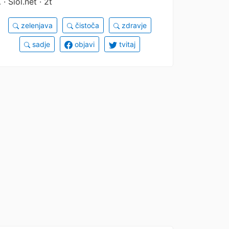
…
· Siol.net · 2t
zelenjava
čistoča
zdravje
sadje
objavi
tvitaj