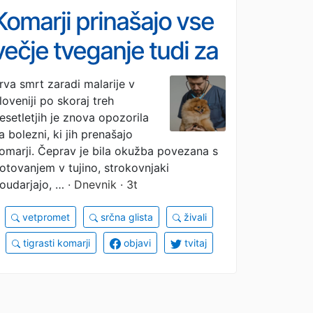
Komarji prinašajo vse
večje tveganje tudi za
pse in mačke
rva smrt zaradi malarije v
loveniji po skoraj treh
esetletjih je znova opozorila
a bolezni, ki jih prenašajo
omarji. Čeprav je bila okužba povezana s
otovanjem v tujino, strokovnjaki
oudarjajo, …
· Dnevnik · 3t
vetpromet
srčna glista
živali
tigrasti komarji
objavi
tvitaj