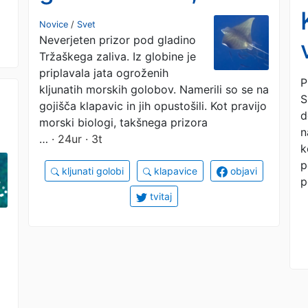
morski golobi izropali
Novice
/
Svet
Neverjeten prizor pod gladino
gojišče školjk
Tržaškega zaliva. Iz globine je
priplavala jata ogroženih
P
kljunatih morskih golobov. Namerili so se na
S
gojišča klapavic in jih opustošili. Kot pravijo
d
morski biologi, takšnega prizora
n
…
· 24ur · 3t
k
p
kljunati golobi
klapavice
objavi
p
tvitaj