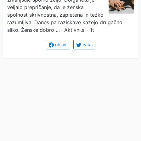
počnite je tudi vi
veljalo prepričanje, da je ženska
spolnost skrivnostna, zapletena in težko
razumljiva. Danes pa raziskave kažejo drugačno
sliko. Ženske dobro …
· Aktivni.si · 1t
objavi
tvitaj