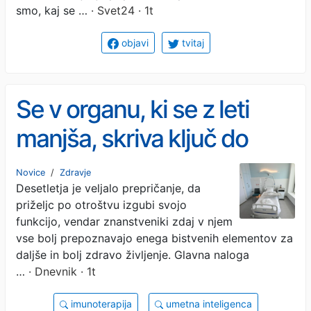
smo, kaj se …
· Svet24 · 1t
objavi
tvitaj
Se v organu, ki se z leti
manjša, skriva ključ do
dolgoživosti?
Novice
/
Zdravje
Desetletja je veljalo prepričanje, da
priželjc po otroštvu izgubi svojo
funkcijo, vendar znanstveniki zdaj v njem
vse bolj prepoznavajo enega bistvenih elementov za
daljše in bolj zdravo življenje. Glavna naloga
…
· Dnevnik · 1t
imunoterapija
umetna inteligenca