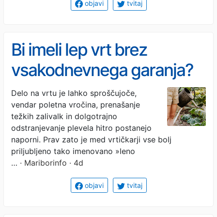
objavi
tvitaj
Bi imeli lep vrt brez
vsakodnevnega garanja?
S temi triki bo dela manj,
Delo na vrtu je lahko sproščujoče,
vendar poletna vročina, prenašanje
pridelka pa več
težkih zalivalk in dolgotrajno
odstranjevanje plevela hitro postanejo
naporni. Prav zato je med vrtičkarji vse bolj
priljubljeno tako imenovano »leno
…
· Mariborinfo · 4d
objavi
tvitaj