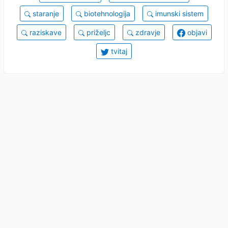
staranje
biotehnologija
imunski sistem
raziskave
priželjc
zdravje
objavi
tvitaj