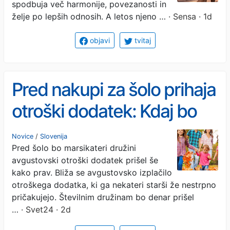
spodbuja več harmonije, povezanosti in
želje po lepših odnosih. A letos njeno …
· Sensa · 1d
objavi
tvitaj
Pred nakupi za šolo prihaja
otroški dodatek: Kdaj bo
nakazan?
Novice
/
Slovenija
Pred šolo bo marsikateri družini
avgustovski otroški dodatek prišel še
kako prav. Bliža se avgustovsko izplačilo
otroškega dodatka, ki ga nekateri starši že nestrpno
pričakujejo. Številnim družinam bo denar prišel
…
· Svet24 · 2d