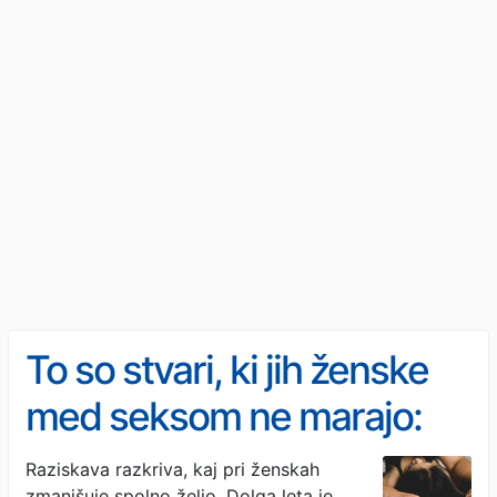
To so stvari, ki jih ženske
med seksom ne marajo:
večina dela isto napako, ne
Raziskava razkriva, kaj pri ženskah
zmanjšuje spolno željo. Dolga leta je