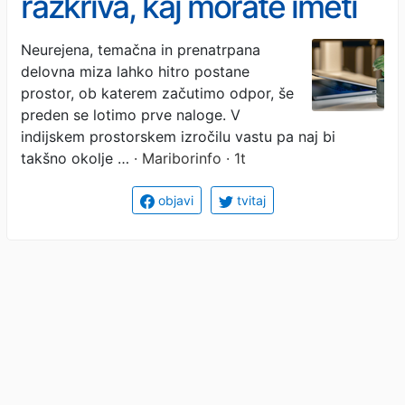
razkriva, kaj morate imeti
na delovni mizi za več
Neurejena, temačna in prenatrpana
delovna miza lahko hitro postane
sreče
prostor, ob katerem začutimo odpor, še
preden se lotimo prve naloge. V
indijskem prostorskem izročilu vastu pa naj bi
takšno okolje …
· Mariborinfo · 1t
objavi
tvitaj