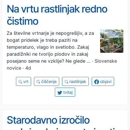
Na vrtu rastlinjak redno
čistimo
Za številne vrtnarje je nepogrešljiv, a za
bogat pridelek je treba paziti na
temperaturo, vlago in svetlobo. Zakaj
paradižniki ne tvorijo plodov in zakaj
posejano seme ne vzklije? Ne glede …
· Slovenske
novice · 4d
vrt
čiščenje
rastlinjak
objavi
tvitaj
Starodavno izročilo