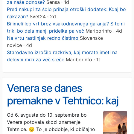
za naše odnose?
Sensa · 1d
Pred nakupi za šolo prihaja otroški dodatek: Kdaj bo
nakazan?
Svet24 · 2d
Bi imeli lep vrt brez vsakodnevnega garanja? S temi
triki bo dela manj, pridelka pa več
Mariborinfo · 4d
Na vrtu rastlinjak redno čistimo
Slovenske
novice · 4d
Starodavno izročilo razkriva, kaj morate imeti na
delovni mizi za več sreče
Mariborinfo · 1t
Venera se danes
premakne v Tehtnico: kaj
to pomeni za naše
Od 6. avgusta do 10. septembra bo
Venera potovala skozi znamenje
odnose?
Tehtnice. 😌 To je obdobje, ki običajno