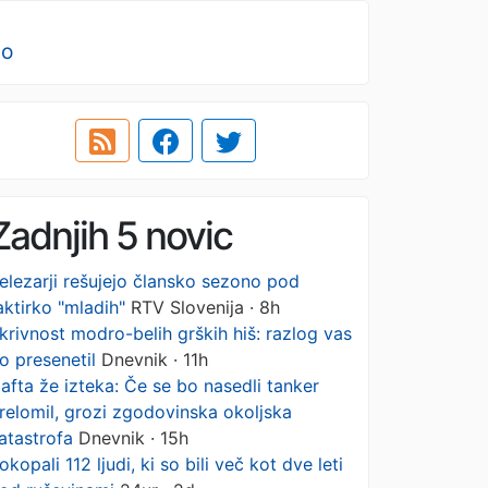
no
Zadnjih 5 novic
elezarji rešujejo člansko sezono pod
aktirko "mladih"
RTV Slovenija · 8h
krivnost modro-belih grških hiš: razlog vas
o presenetil
Dnevnik · 11h
afta že izteka: Če se bo nasedli tanker
relomil, grozi zgodovinska okoljska
atastrofa
Dnevnik · 15h
okopali 112 ljudi, ki so bili več kot dve leti