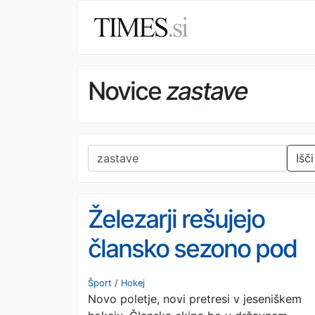
Novice
zastave
Išči
Železarji rešujejo
člansko sezono pod
taktirko "mladih"
Šport
/
Hokej
Novo poletje, novi pretresi v jeseniškem