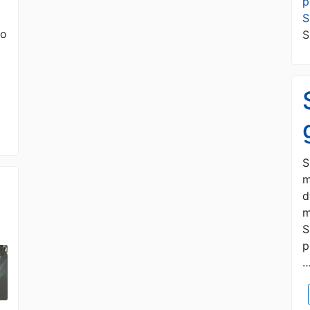
p
S
do
S
S
m
d
m
S
p