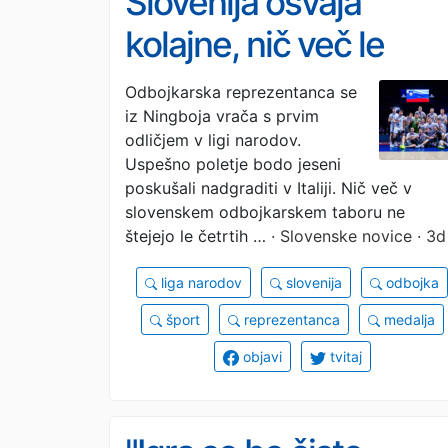
Slovenija osvaja
kolajne, nič več le
ugleda
Odbojkarska reprezentanca se
iz Ningboja vrača s prvim
odličjem v ligi narodov.
Uspešno poletje bodo jeseni
poskušali nadgraditi v Italiji. Nič več v
slovenskem odbojkarskem taboru ne
štejejo le četrtih …
· Slovenske novice · 3d
liga narodov
slovenija
odbojka
šport
reprezentanca
medalja
objavi
tvitaj