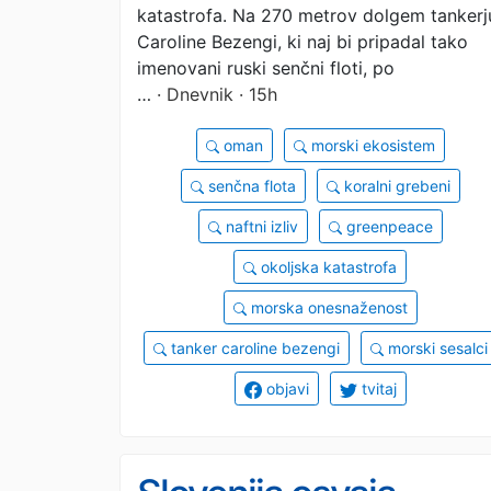
katastrofa. Na 270 metrov dolgem tankerj
Caroline Bezengi, ki naj bi pripadal tako
imenovani ruski senčni floti, po
…
· Dnevnik · 15h
oman
morski ekosistem
senčna flota
koralni grebeni
naftni izliv
greenpeace
okoljska katastrofa
morska onesnaženost
tanker caroline bezengi
morski sesalci
objavi
tvitaj