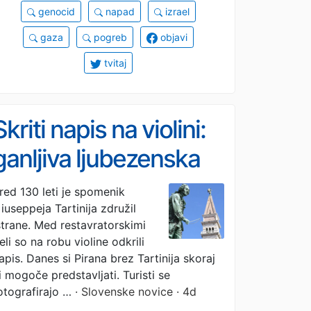
genocid
napad
izrael
gaza
pogreb
objavi
tvitaj
Skriti napis na violini:
ganljiva ljubezenska
skrivnost, skrita v
red 130 leti je spomenik
iuseppeja Tartinija združil
bronastem Tartiniju
strane. Med restavratorskimi
eli so na robu violine odkrili
apis. Danes si Pirana brez Tartinija skoraj
i mogoče predstavljati. Turisti se
otografirajo …
· Slovenske novice · 4d