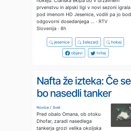
hokeju. Članska ekipa bo v državnem
prvenstvu in alpski ligi v novi sezoni igrala
pod imenom HD Jesenice, vodili pa jo bo
odgovorni dosedanjega …
· RTV
Slovenija · 8h
jesenice
železarji
hokej
objavi
tvitaj
Nafta že izteka: Če se
bo nasedli tanker
prelomil, grozi
Novice
/
Svet
Pred obalo Omana, ob otoku
zgodovinska okoljska
Dhofar, zaradi nasedlega
katastrofa
tankerja grozi velika okoljska