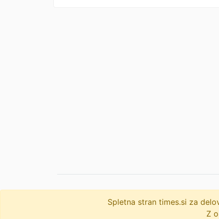
Spletna stran times.si za de
© 2009-2026
times
.si
Z o