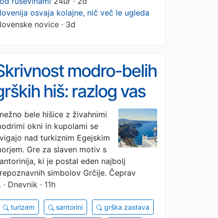
od ruševinami
24ur · 2d
lovenija osvaja kolajne, nič več le ugleda
lovenske novice · 3d
Skrivnost modro-belih
grških hiš: razlog vas
bo presenetil
nežno bele hišice z živahnimi
odrimi okni in kupolami se
vigajo nad turkiznim Egejskim
orjem. Gre za slaven motiv s
antorinija, ki je postal eden najbolj
repoznavnih simbolov Grčije. Čeprav
…
· Dnevnik · 11h
turizem
santorini
grška zastava