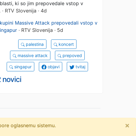
blasti, ki so jim prepovedale vstop v
…
· RTV Slovenija · 4d
kupini Massive Attack prepovedali vstop v
ingapur
· RTV Slovenija · 5d
palestina
koncert
massive attack
prepoved
singapur
objavi
tvitaj
 novici
×
dpore oglasnemu sistemu.