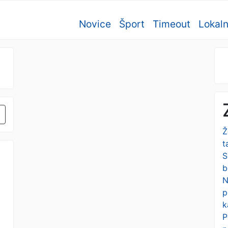
Novice
Šport
Timeout
Lokal
Ž
t
S
b
N
p
k
P