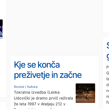
Kje se konča
P
preživetje in začne
G
I
kolaboracija?
d
Novice
/
Kultura
n
Tokratna izvedba (Lenka
n
Udovički je dramo prvič režirala
f
že leta 1997 v Ateljeju 212 v