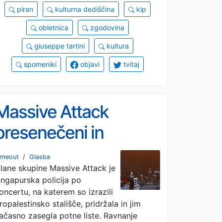
piran
kulturna dediščina
kip
obletnica
zgodovina
giuseppe tartini
kultura
spomeniki
objavi
tvitaj
Massive Attack
presenečeni in
razočarani nad
imeout
/
Glasba
lane skupine Massive Attack je
ravnanjem
ingapurska policija po
singapurskih oblasti
oncertu, na katerem so izrazili
ropalestinsko stališče, pridržala in jim
ačasno zasegla potne liste. Ravnanje