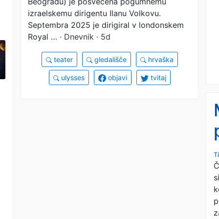
Beogradu) je posvečena pogumnemu
izraelskemu dirigentu Ilanu Volkovu.
Septembra 2025 je dirigiral v londonskem
Royal …
· Dnevnik · 5d
l
teater
gledališče
hrvaška
ulysses
objavi
tvitaj
T
Č
s
k
p
z