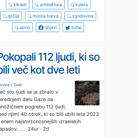
kikladi
arhitektura
kolera
grčija
modra barva
zgodovina
apno
objavi
tvitaj
Pokopali 112 ljudi, ki so
bili več kot dve leti
pod ruševinami
ovice
/
Svet
eč sto ljudi se je zbralo v
srednjem delu Gaze na
nožičnem pogrebu 112 ljudi,
ed njimi 40 otrok, ki so bili ubiti leta 2023
 enem najsmrtonosnejših izraelskih
apadov. …
· 24ur · 2d