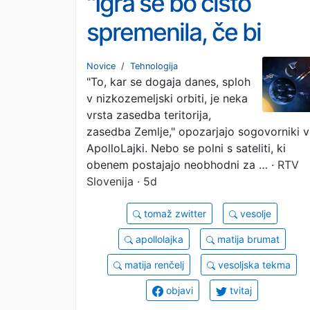
"Igra se bo čisto
spremenila, če bi
nekdo s sateliti naredi
Novice
/
Tehnologija
"To, kar se dogaja danes, sploh
nekaj agresivnega"
v nizkozemeljski orbiti, je neka
vrsta zasedba teritorija,
zasedba Zemlje," opozarjajo sogovorniki v
ApolloLajki. Nebo se polni s sateliti, ki
obenem postajajo neobhodni za …
· RTV
Slovenija · 5d
tomaž zwitter
vesolje
apollolajka
matija brumat
matija renčelj
vesoljska tekma
objavi
tvitaj