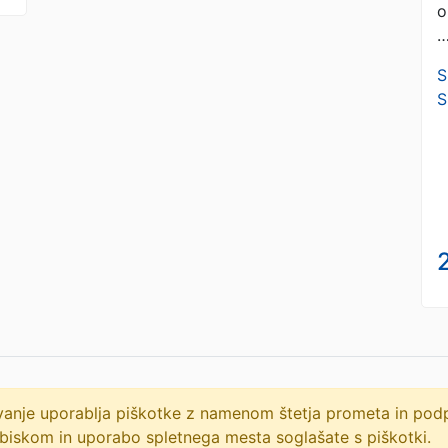
o
S
S
2
lovanje uporablja piškotke z namenom štetja prometa in po
biskom in uporabo spletnega mesta soglašate s piškotki.