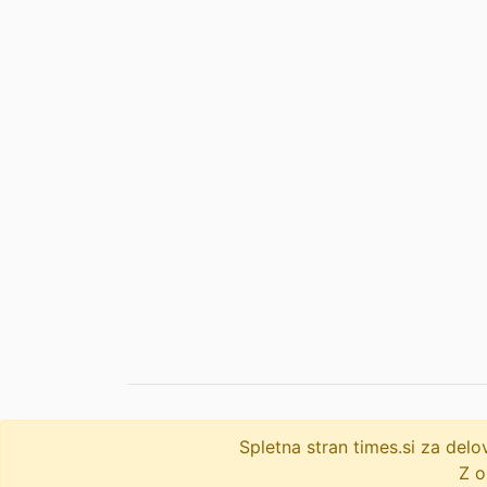
Spletna stran times.si za de
© 2009-2026
times
.si
Z o