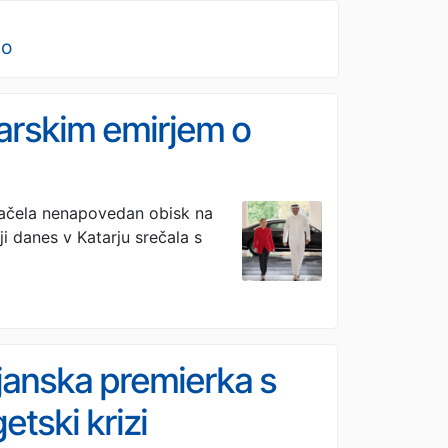
no
tarskim emirjem o
 začela nenapovedan obisk na
i danes v Katarju srečala s
anska premierka s
tski krizi