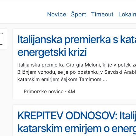
Novice
Šport
Timeout
Lokal
Italijanska premierka s ka
energetski krizi
Italijanska premierka Giorgia Meloni, ki je v petek
Bližnjem vzhodu, se je po postanku v Savdski Arabij
katarskim emirjem šejkom Tamimom …
Primorske novice · 4M
KREPITEV ODNOSOV: Italij
katarskim emirjem o energe