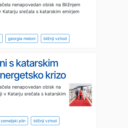
 začela nenapovedan obisk na Bližnjem
v Katarju srečala s katarskim emirjem
georgia meloni
bližnji vzhod
ni s katarskim
energetsko krizo
 začela nenapovedan obisk na
i v Katarju srečala s katarskim
zemeljski plin
bližnji vzhod