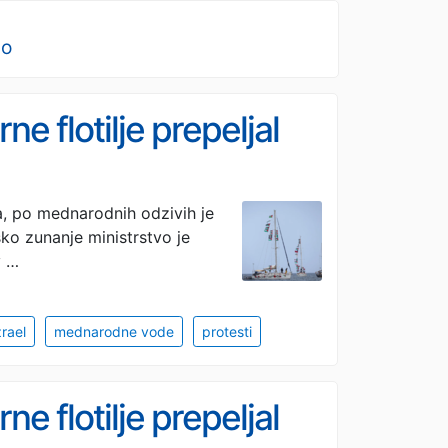
no
ne flotilje prepeljal
ta, po mednarodnih odzivih je
ko zunanje ministrstvo je
v …
zrael
mednarodne vode
protesti
ne flotilje prepeljal