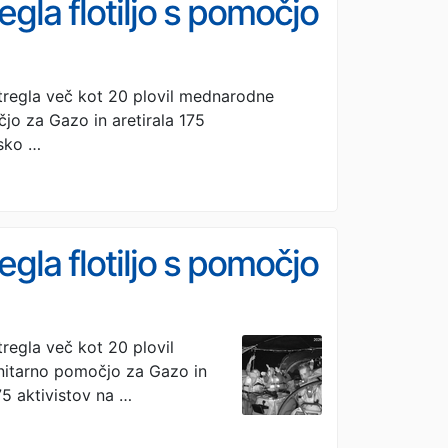
gla flotiljo s pomočjo
tregla več kot 20 plovil mednarodne
jo za Gazo in aretirala 175
lsko …
gla flotiljo s pomočjo
regla več kot 20 plovil
nitarno pomočjo za Gazo in
175 aktivistov na …