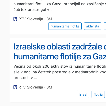
humanitarni flotilji za Gazo, prepeljali na zaslišanje v
četrtek prestregel v …
RTV Slovenija · 3M
humanitarna flotilja
aktivista
Izraelske oblasti zadržale d
humanitarne flotilje za Ga
Večina od okoli 200 aktivistov iz humanitarne flotilj
sile v noči na četrtek prestregle v mednarodnih voda
prostosti v …
RTV Slovenija · 3M
izrael
flotilja