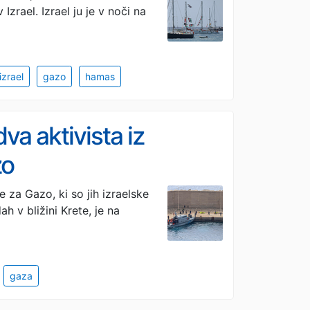
 Izrael. Izrael ju je v noči na
izrael
gazo
hamas
va aktivista iz
zo
e za Gazo, ki so jih izraelske
h v bližini Krete, je na
gaza