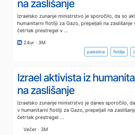
na zaslišanje
Izraelsko zunanje ministrstvo je sporočilo, da so akt
humanitarni flotilji za Gazo, prepeljali na zaslišanje v
četrtek prestregel v …
24ur · 3M
palestina
flotilja
i
Izrael aktivista iz humanitar
na zaslišanje
Izraelsko zunanje ministrstvo je danes sporočilo, da
v humanitarni flotilji za Gazo, prepeljali na zaslišanje
četrtek prestregel …
Večer · 3M