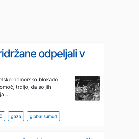
pridržane odpeljali v
zraelsko pomorsko blokado
moč, trdijo, da so jih
lja …
č
gaza
global sumud