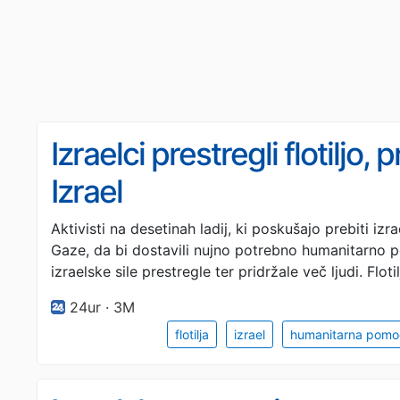
Izraelci prestregli flotiljo, 
Izrael
Aktivisti na desetinah ladij, ki poskušajo prebiti i
Gaze, da bi dostavili nujno potrebno humanitarno po
izraelske sile prestregle ter pridržale več ljudi. Floti
24ur · 3M
flotilja
izrael
humanitarna pomo