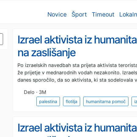
Novice
Šport
Timeout
Lokal
Izrael aktivista iz humanitar
na zaslišanje
Po izraelskih navedbah sta prijeta aktivista teroris
že prijetje v mednarodnih vodah nezakonito. Izraels
danes sporočilo, da so aktivista, ki sta sodelovala 
Delo · 3M
palestina
flotilja
humanitarna pomoč
i
Izrael aktivista iz humanitar