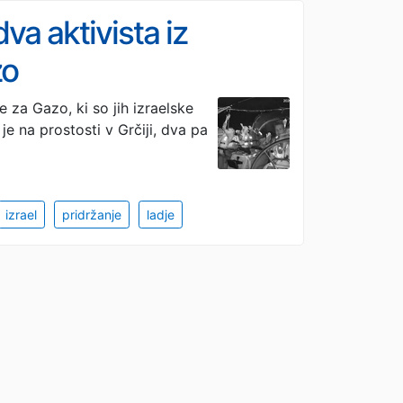
va aktivista iz
zo
e za Gazo, ki so jih izraelske
je na prostosti v Grčiji, dva pa
izrael
pridržanje
ladje