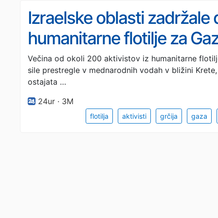
Izraelske oblasti zadržale d
humanitarne flotilje za Ga
Večina od okoli 200 aktivistov iz humanitarne flotilj
sile prestregle v mednarodnih vodah v bližini Krete, 
ostajata …
24ur · 3M
flotilja
aktivisti
grčija
gaza