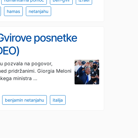
hamas
netanjahu
-Gvirove posnetke
IDEO)
imu pozvala na pogovor,
 med pridržanimi. Giorgia Meloni
lskega ministra …
benjamin netanjahu
italija