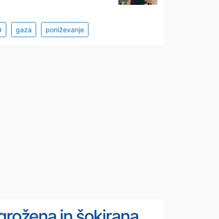
r
gaza
poniževanje
grožena in šokirana