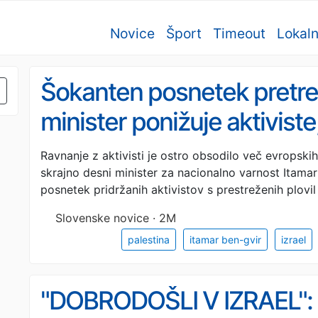
Novice
Šport
Timeout
Lokal
Šokanten posnetek pretres
minister ponižuje aktivist
zvezanimi rokami, oglasil 
Ravnanje z aktivisti je ostro obsodilo več evropskih 
skrajno desni minister za nacionalno varnost Itamar
posnetek pridržanih aktivistov s prestreženih plovi
Slovenske novice · 2M
palestina
itamar ben-gvir
izrael
"DOBRODOŠLI V IZRAEL": 