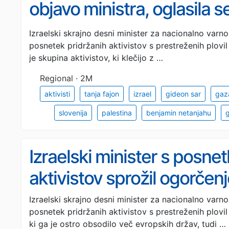
objavo ministra, oglasila se
(VIDEO)
Izraelski skrajno desni minister za nacionalno varno
posnetek pridržanih aktivistov s prestreženih plovi
je skupina aktivistov, ki klečijo z …
Regional · 2M
aktivisti
tanja fajon
izrael
gideon sar
gaz
slovenija
palestina
benjamin netanjahu
g
Izraelski minister s posn
aktivistov sprožil ogorčen
Izraelski skrajno desni minister za nacionalno varno
posnetek pridržanih aktivistov s prestreženih plovil
ki ga je ostro obsodilo več evropskih držav, tudi …