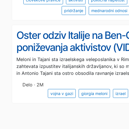
pridržanje
mednarodni odnosi
Oster odziv Italije na Ben
poniževanja aktivistov (V
Meloni in Tajani sta izraelskega veleposlanika v R
zahtevata izpustitev italijanskih državljanov, ki so
in Antonio Tajani sta ostro obsodila ravnanje izrae
Delo · 2M
vojna v gazi
giorgia meloni
izrael