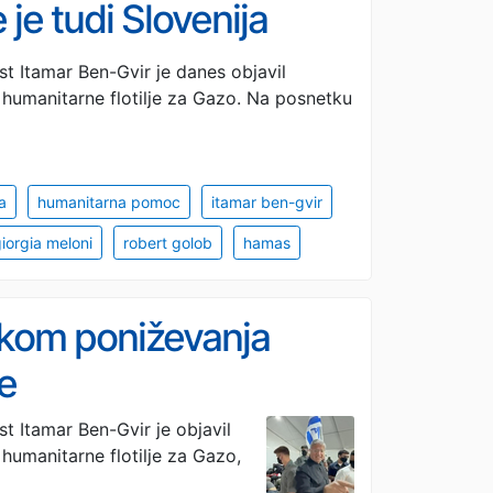
 je tudi Slovenija
st Itamar Ben-Gvir je danes objavil
l humanitarne flotilje za Gazo. Na posnetku
a
humanitarna pomoc
itamar ben-gvir
iorgia meloni
robert golob
hamas
etkom poniževanja
je
st Itamar Ben-Gvir je objavil
 humanitarne flotilje za Gazo,