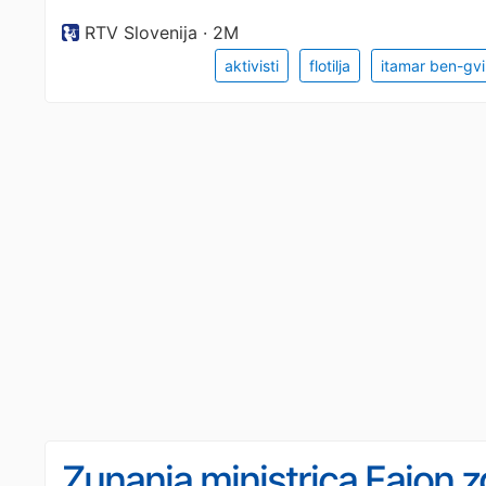
RTV Slovenija · 2M
aktivisti
flotilja
itamar ben-gvi
Zunanja ministrica Fajon z