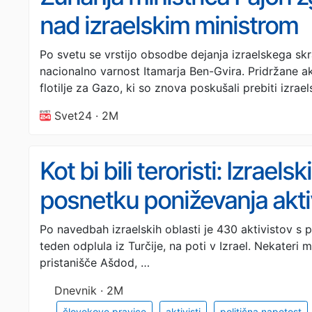
nad izraelskim ministrom
Po svetu se vrstijo obsodbe dejanja izraelskega sk
nacionalno varnost Itamarja Ben-Gvira. Pridržane ak
flotilje za Gazo, ki so znova poskušali prebiti izra
Svet24 · 2M
Kot bi bili teroristi: Izrael
posnetku poniževanja akti
Po navedbah izraelskih oblasti je 430 aktivistov s pre
teden odplula iz Turčije, na poti v Izrael. Nekateri m
pristanišče Ašdod, …
Dnevnik · 2M
človekove pravice
aktivisti
politična napetost