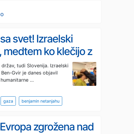
no
a svet! Izraelski
e, medtem ko klečijo z
se je Golob (VIDEO)
držav, tudi Slovenija. Izraelski
 Ben-Gvir je danes objavil
l humanitarne …
gaza
benjamin netanjahu
Evropa zgrožena nad