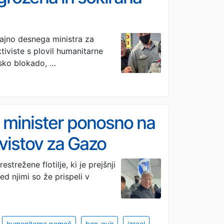
rajno desnega ministra za
tiviste s plovil humanitarne
elsko blokado, …
ski minister ponosno na
vistov za Gazo
strežene flotilje, ki je prejšnji
ed njimi so že prispeli v
humanitarna pomoč
ben-gvir
izrael