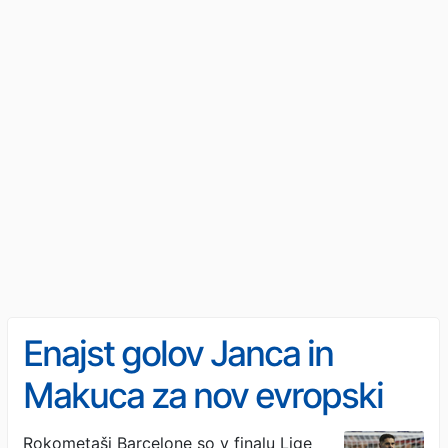
Enajst golov Janca in
Makuca za nov evropski
naslov Barcelone
Rokometaši Barcelone so v finalu Lige