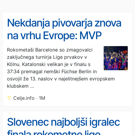
Nekdanja pivovarja znova
na vrhu Evrope: MVP
Makuc in Janc z Barcelono
Rokometaši Barcelone so zmagovalci
zaključnega turnirja Lige prvakov v
do novega naslova
Kölnu. Katalonski velikan je v finalu s
37:34 premagal nemški Füchse Berlin in
osvojil že 13. naslov v najelitnejšem evropskem
klubskem …
Celje.info · 1M
Slovenec najboljši igralec
finala rokometne lige