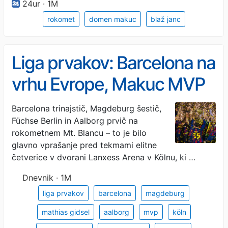
24ur · 1M
rokomet
domen makuc
blaž janc
Liga prvakov: Barcelona na
vrhu Evrope, Makuc MVP
v Kölnu
Barcelona trinajstič, Magdeburg šestič,
Füchse Berlin in Aalborg prvič na
rokometnem Mt. Blancu – to je bilo
glavno vprašanje pred tekmami elitne
četverice v dvorani Lanxess Arena v Kölnu, ki …
Dnevnik · 1M
liga prvakov
barcelona
magdeburg
mathias gidsel
aalborg
mvp
köln