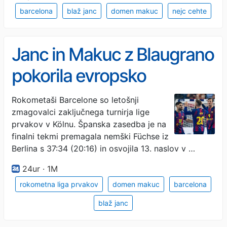
barcelona
blaž janc
domen makuc
nejc cehte
Janc in Makuc z Blaugrano
pokorila evropsko
konkurenco
Rokometaši Barcelone so letošnji
zmagovalci zaključnega turnirja lige
prvakov v Kölnu. Španska zasedba je na
finalni tekmi premagala nemški Füchse iz
Berlina s 37:34 (20:16) in osvojila 13. naslov v …
24ur · 1M
rokometna liga prvakov
domen makuc
barcelona
blaž janc