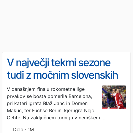
V največji tekmi sezone
tudi z močnim slovenskih
pridihom
V današnjem finalu rokometne lige
prvakov se bosta pomerila Barcelona,
pri kateri igrata Blaž Janc in Domen
Makuc, ter Füchse Berlin, kjer igra Nejc
Cehte. Na zaključnem turnirju v nemškem …
Delo · 1M