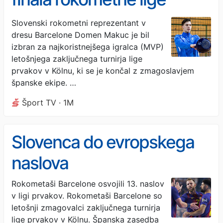
prvakov
Slovenski rokometni reprezentant v
dresu Barcelone Domen Makuc je bil
izbran za najkoristnejšega igralca (MVP)
letošnjega zaključnega turnirja lige
prvakov v Kölnu, ki se je končal z zmagoslavjem
španske ekipe. …
Šport TV · 1M
Slovenca do evropskega
naslova
Rokometaši Barcelone osvojili 13. naslov
v ligi prvakov. Rokometaši Barcelone so
letošnji zmagovalci zaključnega turnirja
lige prvakov v Kölnu. Španska zasedba