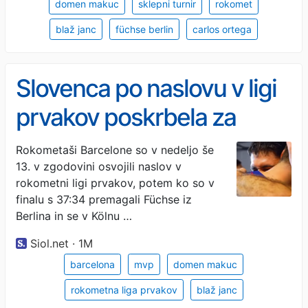
domen makuc
sklepni turnir
rokomet
blaž janc
füchse berlin
carlos ortega
Slovenca po naslovu v ligi
prvakov poskrbela za
ganljiv trenutek #video
Rokometaši Barcelone so v nedeljo še
13. v zgodovini osvojili naslov v
rokometni ligi prvakov, potem ko so v
finalu s 37:34 premagali Füchse iz
Berlina in se v Kölnu …
Siol.net · 1M
barcelona
mvp
domen makuc
rokometna liga prvakov
blaž janc