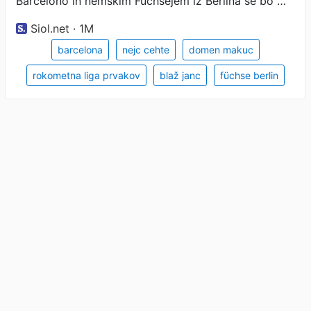
Barcelono in nemškim Füchsejem iz Berlina se bo …
Siol.net · 1M
barcelona
nejc cehte
domen makuc
rokometna liga prvakov
blaž janc
füchse berlin