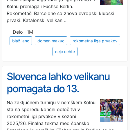
Kölnu premagali Füchse Berlin.
Rokometaši Barcelone so znova evropski klubski
prvaki. Katalonski velikan …
Delo · 1M
blaž janc
domen makuc
rokometna liga prvakov
nejc cehte
Slovenca lahko velikanu
pomagata do 13.
evropskega naslova
Na zaključnem turnirju v nemškem Kölnu
sta na sporedu končni odločitvi v
rokometni ligi prvakov v sezoni
2025/26. Finalna tekma med špansko