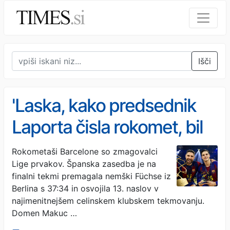
Išči
'Laska, kako predsednik
Laporta čisla rokomet, bil
je z nami ves čas'
Rokometaši Barcelone so zmagovalci
Lige prvakov. Španska zasedba je na
finalni tekmi premagala nemški Füchse iz
Berlina s 37:34 in osvojila 13. naslov v
najimenitnejšem celinskem klubskem tekmovanju.
Domen Makuc …