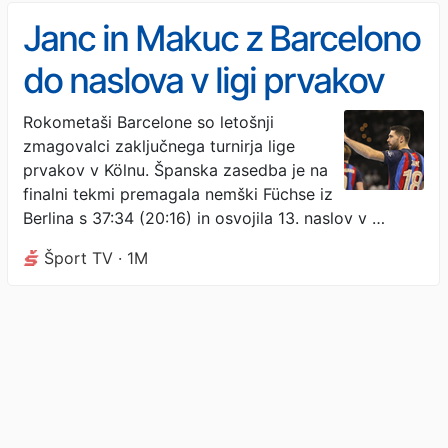
Janc in Makuc z Barcelono
do naslova v ligi prvakov
Rokometaši Barcelone so letošnji
zmagovalci zaključnega turnirja lige
prvakov v Kölnu. Španska zasedba je na
finalni tekmi premagala nemški Füchse iz
Berlina s 37:34 (20:16) in osvojila 13. naslov v …
Šport TV · 1M