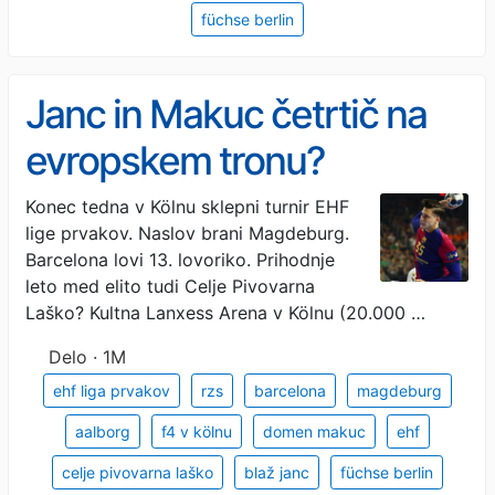
füchse berlin
Janc in Makuc četrtič na
evropskem tronu?
Konec tedna v Kölnu sklepni turnir EHF
lige prvakov. Naslov brani Magdeburg.
Barcelona lovi 13. lovoriko. Prihodnje
leto med elito tudi Celje Pivovarna
Laško? Kultna Lanxess Arena v Kölnu (20.000 …
Delo · 1M
ehf liga prvakov
rzs
barcelona
magdeburg
aalborg
f4 v kölnu
domen makuc
ehf
celje pivovarna laško
blaž janc
füchse berlin