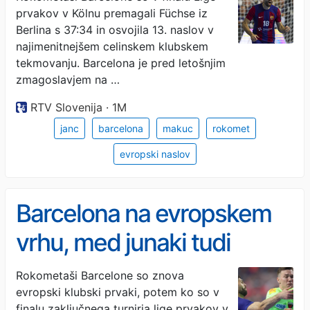
prvakov v Kölnu premagali Füchse iz
Berlina s 37:34 in osvojila 13. naslov v
najimenitnejšem celinskem klubskem
tekmovanju. Barcelona je pred letošnjim
zmagoslavjem na …
RTV Slovenija · 1M
janc
barcelona
makuc
rokomet
evropski naslov
Barcelona na evropskem
vrhu, med junaki tudi
Slovenca
Rokometaši Barcelone so znova
evropski klubski prvaki, potem ko so v
finalu zaključnega turnirja lige prvakov v