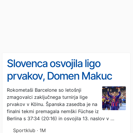
Slovenca osvojila ligo
prvakov, Domen Makuc
MVP
Rokometaši Barcelone so letošnji
zmagovalci zaključnega turnirja lige
prvakov v Kölnu. Španska zasedba je na
finalni tekmi premagala nemški Füchse iz
Berlina s 37:34 (20:16) in osvojila 13. naslov v …
Sportklub · 1M