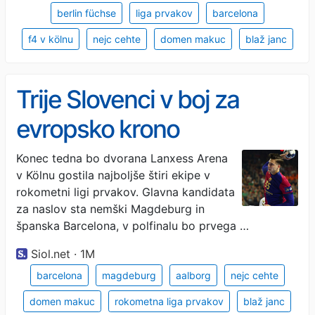
berlin füchse
liga prvakov
barcelona
f4 v kölnu
nejc cehte
domen makuc
blaž janc
Trije Slovenci v boj za
evropsko krono
Konec tedna bo dvorana Lanxess Arena
v Kölnu gostila najboljše štiri ekipe v
rokometni ligi prvakov. Glavna kandidata
za naslov sta nemški Magdeburg in
španska Barcelona, v polfinalu bo prvega …
Siol.net · 1M
barcelona
magdeburg
aalborg
nejc cehte
domen makuc
rokometna liga prvakov
blaž janc