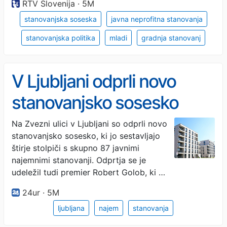
RTV Slovenija · 5M
stanovanjska soseska
javna neprofitna stanovanja
stanovanjska politika
mladi
gradnja stanovanj
V Ljubljani odprli novo
stanovanjsko sosesko
Na Zvezni ulici v Ljubljani so odprli novo
stanovanjsko sosesko, ki jo sestavljajo
štirje stolpiči s skupno 87 javnimi
najemnimi stanovanji. Odprtja se je
udeležil tudi premier Robert Golob, ki …
24ur · 5M
ljubljana
najem
stanovanja