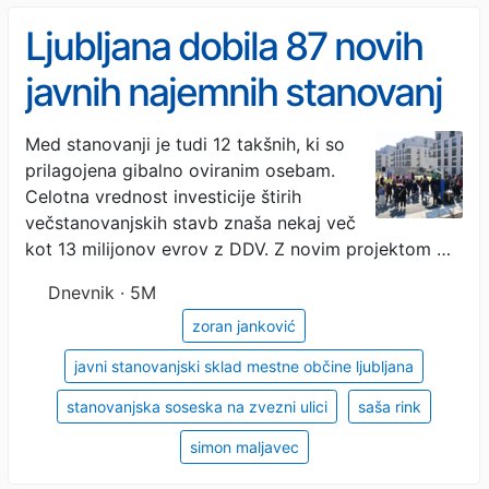
Ljubljana dobila 87 novih
javnih najemnih stanovanj
na Zvezni ulici
Med stanovanji je tudi 12 takšnih, ki so
prilagojena gibalno oviranim osebam.
Celotna vrednost investicije štirih
večstanovanjskih stavb znaša nekaj več
kot 13 milijonov evrov z DDV. Z novim projektom …
Dnevnik · 5M
zoran janković
javni stanovanjski sklad mestne občine ljubljana
stanovanjska soseska na zvezni ulici
saša rink
simon maljavec