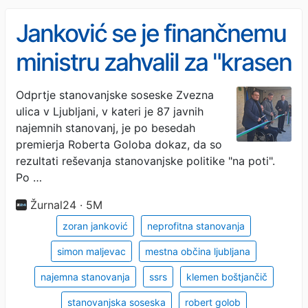
Janković se je finančnemu
ministru zahvalil za "krasen
kredit"
Odprtje stanovanjske soseske Zvezna
ulica v Ljubljani, v kateri je 87 javnih
najemnih stanovanj, je po besedah
premierja Roberta Goloba dokaz, da so
rezultati reševanja stanovanjske politike "na poti".
Po …
Žurnal24 · 5M
zoran janković
neprofitna stanovanja
simon maljevac
mestna občina ljubljana
najemna stanovanja
ssrs
klemen boštjančič
stanovanjska soseska
robert golob