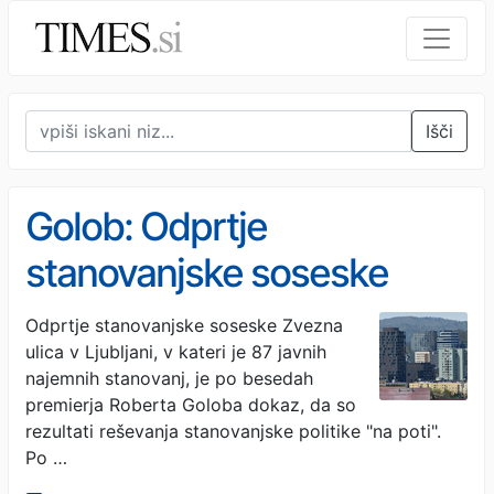
Išči
Golob: Odprtje
stanovanjske soseske
Zvezna ulica simboličen
Odprtje stanovanjske soseske Zvezna
ulica v Ljubljani, v kateri je 87 javnih
dokaz reševanja
najemnih stanovanj, je po besedah
stanovanjske politike
premierja Roberta Goloba dokaz, da so
rezultati reševanja stanovanjske politike "na poti".
Po …