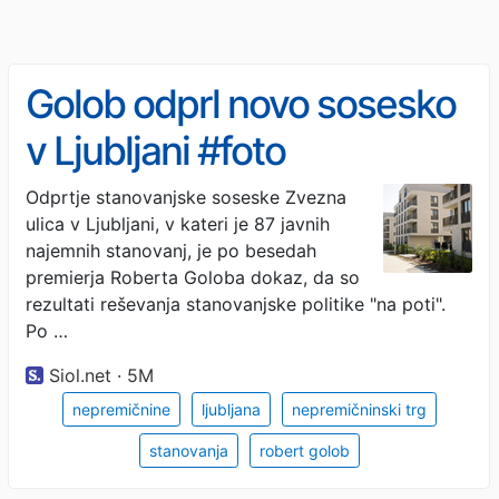
Golob odprl novo sosesko
v Ljubljani #foto
Odprtje stanovanjske soseske Zvezna
ulica v Ljubljani, v kateri je 87 javnih
najemnih stanovanj, je po besedah
premierja Roberta Goloba dokaz, da so
rezultati reševanja stanovanjske politike "na poti".
Po …
Siol.net · 5M
nepremičnine
ljubljana
nepremičninski trg
stanovanja
robert golob