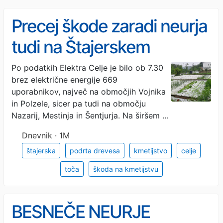
Precej škode zaradi neurja
tudi na Štajerskem
Po podatkih Elektra Celje je bilo ob 7.30
brez električne energije 669
uporabnikov, največ na območjih Vojnika
in Polzele, sicer pa tudi na območju
Nazarij, Mestinja in Šentjurja. Na širšem …
Dnevnik · 1M
štajerska
podrta drevesa
kmetijstvo
celje
toča
škoda na kmetijstvu
BESNEČE NEURJE