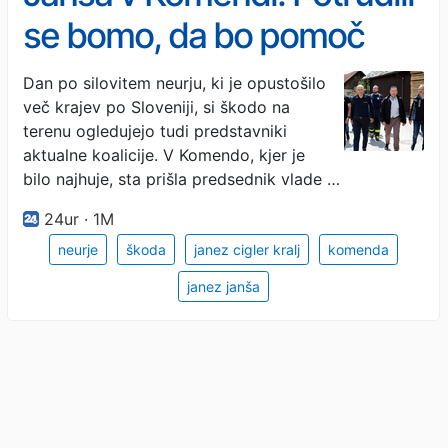
se bomo, da bo pomoč
prišla čim prej
Dan po silovitem neurju, ki je opustošilo
več krajev po Sloveniji, si škodo na
terenu ogledujejo tudi predstavniki
aktualne koalicije. V Komendo, kjer je
bilo najhuje, sta prišla predsednik vlade …
24ur · 1M
neurje
škoda
janez cigler kralj
komenda
janez janša