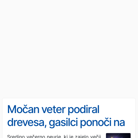
Močan veter podiral
drevesa, gasilci ponoči na
številnih intervencijah
Sredino večerno neurje, ki je zajelo večji