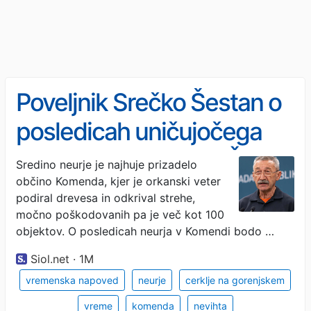
Poveljnik Srečko Šestan o
posledicah uničujočega
neurja v Komendi #vŽivo
Sredino neurje je najhuje prizadelo
občino Komenda, kjer je orkanski veter
podiral drevesa in odkrival strehe,
močno poškodovanih pa je več kot 100
objektov. O posledicah neurja v Komendi bodo …
Siol.net · 1M
vremenska napoved
neurje
cerklje na gorenjskem
vreme
komenda
nevihta