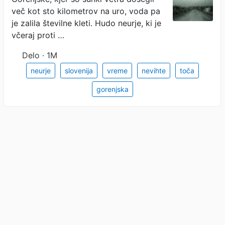
in Cerkljah
več kot sto kilometrov na uro, voda pa
je zalila številne kleti. Hudo neurje, ki je
včeraj proti …
Delo · 1M
neurje
slovenija
vreme
nevihte
toča
gorenjska