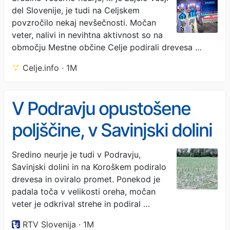
del Slovenije, je tudi na Celjskem
(foto)
povzročilo nekaj nevšečnosti. Močan
veter, nalivi in nevihtna aktivnost so na
območju Mestne občine Celje podirali drevesa …
Celje.info · 1M
V Podravju opustošene
poljščine, v Savinjski dolini
podiralo drevesa
Sredino neurje je tudi v Podravju,
Savinjski dolini in na Koroškem podiralo
drevesa in oviralo promet. Ponekod je
padala toča v velikosti oreha, močan
veter je odkrival strehe in podiral …
RTV Slovenija · 1M