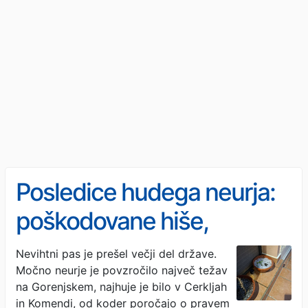
Posledice hudega neurja:
poškodovane hiše,
neprevozne ceste, vrtnin
Nevihtni pas je prešel večji del države.
Močno neurje je povzročilo največ težav
ponekod ni več
na Gorenjskem, najhuje je bilo v Cerkljah
in Komendi, od koder poročajo o pravem