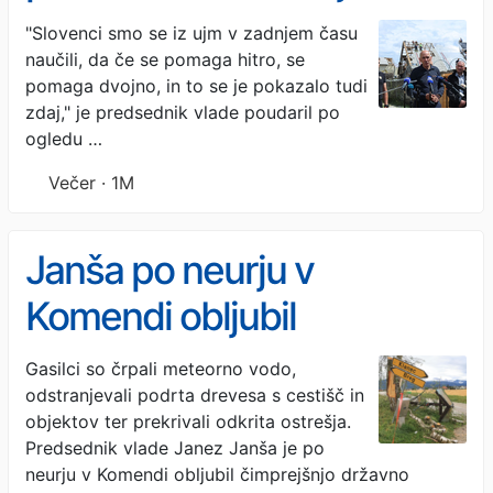
Premier Janša obljubil
"Slovenci smo se iz ujm v zadnjem času
naučili, da če se pomaga hitro, se
čimprejšnjo državno
pomaga dvojno, in to se je pokazalo tudi
pomoč po neurju v
zdaj," je predsednik vlade poudaril po
ogledu …
Komendi
Večer · 1M
Janša po neurju v
Komendi obljubil
čimprejšnjo državno
Gasilci so črpali meteorno vodo,
odstranjevali podrta drevesa s cestišč in
pomoč
objektov ter prekrivali odkrita ostrešja.
Predsednik vlade Janez Janša je po
neurju v Komendi obljubil čimprejšnjo državno