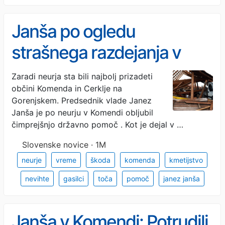
Janša po ogledu
strašnega razdejanja v
Komendi: »Kar je v naši
Zaradi neurja sta bili najbolj prizadeti
občini Komenda in Cerklje na
moči, bomo naredili, da
Gorenjskem. Predsednik vlade Janez
bodo postopki čim krajši
Janša je po neurju v Komendi obljubil
čimprejšnjo državno pomoč . Kot je dejal v …
...«
Slovenske novice · 1M
neurje
vreme
škoda
komenda
kmetijstvo
nevihte
gasilci
toča
pomoč
janez janša
Janša v Komendi: Potrudili