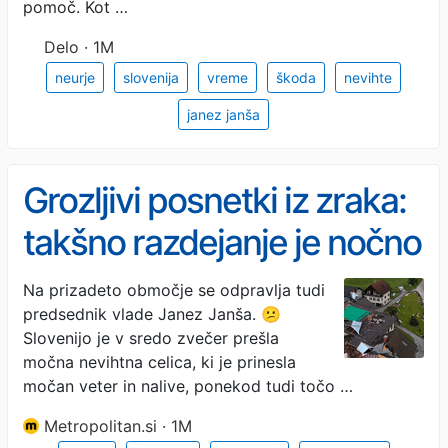
pomoč. Kot …
Delo · 1M
neurje
slovenija
vreme
škoda
nevihte
janez janša
Grozljivi posnetki iz zraka:
takšno razdejanje je nočno
besnenje vremena
Na prizadeto območje se odpravlja tudi
predsednik vlade Janez Janša. 😕
naredilo v Komendi
Slovenijo je v sredo zvečer prešla
(VIDEO)
močna nevihtna celica, ki je prinesla
močan veter in nalive, ponekod tudi točo …
Metropolitan.si · 1M