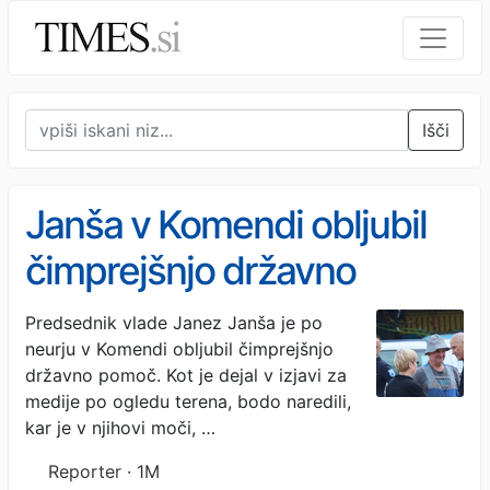
Išči
Janša v Komendi obljubil
čimprejšnjo državno
pomoč prizadetim
Predsednik vlade Janez Janša je po
neurju v Komendi obljubil čimprejšnjo
državno pomoč. Kot je dejal v izjavi za
medije po ogledu terena, bodo naredili,
kar je v njihovi moči, …
Reporter · 1M