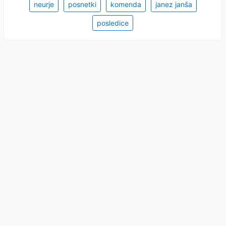
neurje
posnetki
komenda
janez janša
posledice