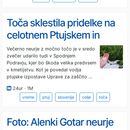
Toča sklestila pridelke na
celotnem Ptujskem in
Dravskem polju ter v
Večerno neurje z močno točo je v sredo
zvečer udarilo tudi v Spodnjem
Halozah
Podravju, kjer bo škoda velika predvsem
v kmetijstvu. Kot je povedal vodja
ptujske izpostave Uprave za zaščito …
24ur · 1M
vreme
ptuj
slovenija
celje
toča
Foto: Alenki Gotar neurje