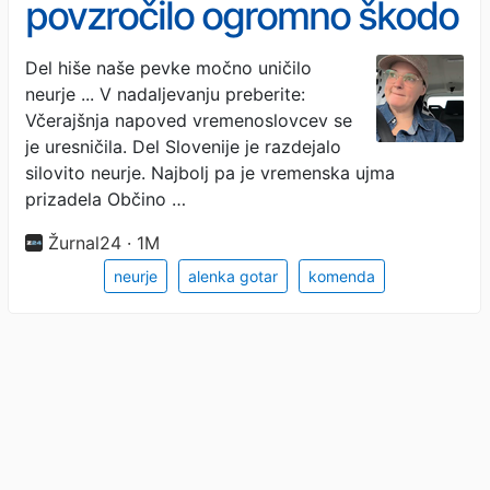
povzročilo ogromno škodo
in odkrilo streho
Del hiše naše pevke močno uničilo
neurje ... V nadaljevanju preberite:
Včerajšnja napoved vremenoslovcev se
je uresničila. Del Slovenije je razdejalo
silovito neurje. Najbolj pa je vremenska ujma
prizadela Občino …
Žurnal24 · 1M
neurje
alenka gotar
komenda