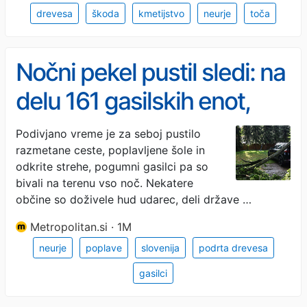
drevesa
škoda
kmetijstvo
neurje
toča
Nočni pekel pustil sledi: na
delu 161 gasilskih enot,
odkrite strehe, podrta
Podivjano vreme je za seboj pustilo
razmetane ceste, poplavljene šole in
drevesa
odkrite strehe, pogumni gasilci pa so
bivali na terenu vso noč. Nekatere
občine so doživele hud udarec, deli države …
Metropolitan.si · 1M
neurje
poplave
slovenija
podrta drevesa
gasilci