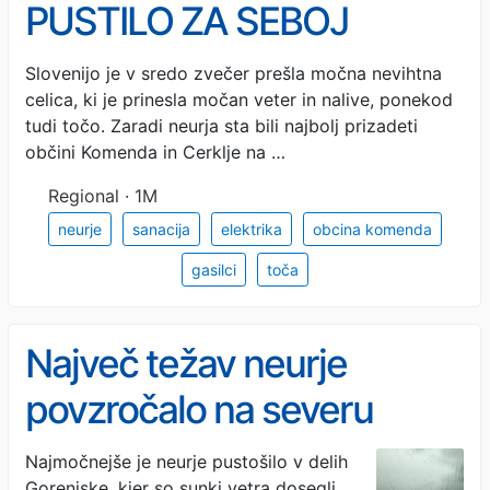
PUSTILO ZA SEBOJ
RAZDEJANJE: Najslabše jo
Slovenijo je v sredo zvečer prešla močna nevihtna
celica, ki je prinesla močan veter in nalive, ponekod
je tokrat odnesla Komenda
tudi točo. Zaradi neurja sta bili najbolj prizadeti
(FOTO, VIDEO)
občini Komenda in Cerklje na …
Regional · 1M
neurje
sanacija
elektrika
obcina komenda
gasilci
toča
Največ težav neurje
povzročalo na severu
države, najhuje v Komendi
Najmočnejše je neurje pustošilo v delih
Gorenjske, kjer so sunki vetra dosegli