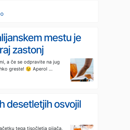
no
alijanskem mestu je
raj zastonj
mi, a če se odpravite na jug
lahko greste! 😉 Aperol …
 desetletjih osvojil
začetku tega tisočletja pijača,