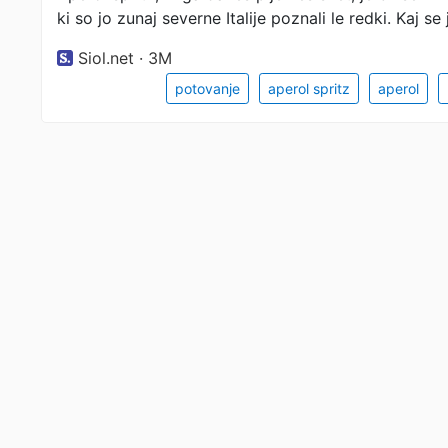
ki so jo zunaj severne Italije poznali le redki. Kaj se
Siol.net · 3M
potovanje
aperol spritz
aperol