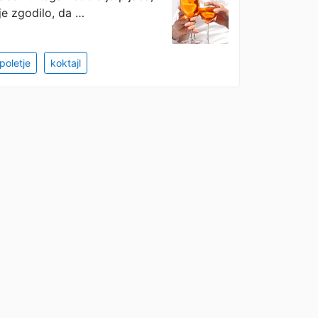
 je zgodilo, da …
poletje
koktajl