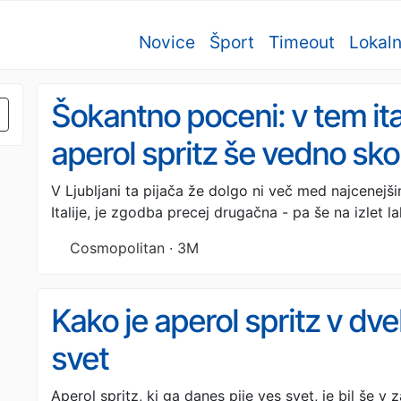
Novice
Šport
Timeout
Lokal
Šokantno poceni: v tem it
aperol spritz še vedno sko
V Ljubljani ta pijača že dolgo ni več med najcenejši
Italije, je zgodba precej drugačna - pa še na izlet 
Cosmopolitan · 3M
Kako je aperol spritz v dveh
svet
Aperol spritz, ki ga danes pije ves svet, je bil še v 