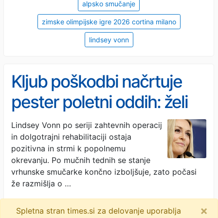
alpsko smučanje
zimske olimpijske igre 2026 cortina milano
lindsey vonn
Kljub poškodbi načrtuje
pester poletni oddih: želi
se naučiti kajtati
Lindsey Vonn po seriji zahtevnih operacij
in dolgotrajni rehabilitaciji ostaja
pozitivna in strmi k popolnemu
okrevanju. Po mučnih tednih se stanje
vrhunske smučarke končno izboljšuje, zato počasi
že razmišlja o …
24ur · 3M
×
Spletna stran times.si za delovanje uporablja
lindsey vonn
zimske olimpijske igre
rehabilitacija