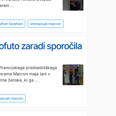
aterem …
ifteh farahani
emmanuel macron
ofuto zaradi sporočila
ji francoskega predsedniškega
ncema Macron maja lani v
stne ženske, ki ga …
anuel macron