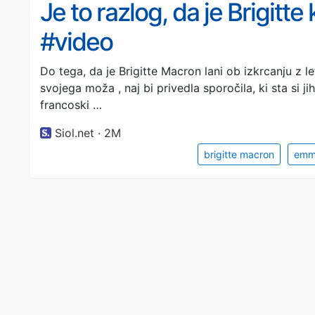
Je to razlog, da je Brigitt
#video
Do tega, da je Brigitte Macron lani ob izkrcanju z l
svojega moža , naj bi privedla sporočila, ki sta si 
francoski …
Siol.net · 2M
brigitte macron
emm