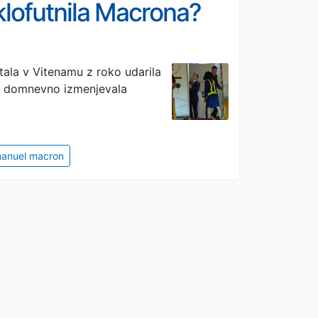
e klofutnila Macrona?
etala v Vitenamu z roko udarila
jih domnevno izmenjevala
anuel macron