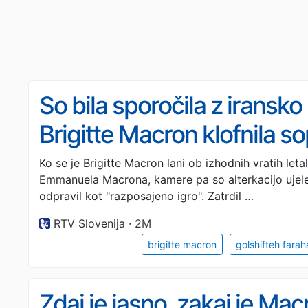
So bila sporočila z iransko 
Brigitte Macron klofnila s
Ko se je Brigitte Macron lani ob izhodnih vratih let
Emmanuela Macrona, kamere pa so alterkacijo ujele,
odpravil kot "razposajeno igro". Zatrdil …
RTV Slovenija · 2M
brigitte macron
golshifteh farah
Zdaj je jasno, zakaj je Mac