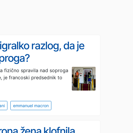
igralko razlog, da je
oproga?
ala fizično spravila nad soproga
 je francoski predsednik to
ani
emmanuel macron
rona žena klofnila