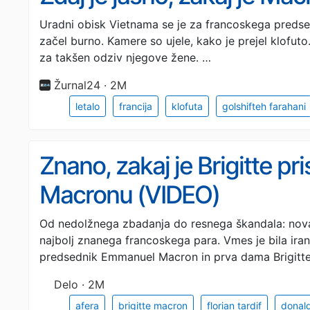
Uradni obisk Vietnama se je za francoskega pred
začel burno. Kamere so ujele, kako je prejel klofuto.
za takšen odziv njegove žene. …
Žurnal24 · 2M
letalo
francija
klofuta
golshifteh farahani
Znano, zakaj je Brigitte pri
Macronu (VIDEO)
Od nedolžnega zbadanja do resnega škandala: nova 
najbolj znanega francoskega para. Vmes je bila iran
predsednik Emmanuel Macron in prva dama Brigitt
Delo · 2M
afera
brigitte macron
florian tardif
donal