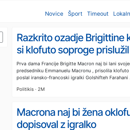
Novice
Šport
Timeout
Lokal
Razkrito ozadje Brigittine 
si klofuto soproge prisluži
sporočil iranski igralki
Prva dama Francije Brigitte Macron naj bi lani sv
predsedniku Emmanuelu Macronu , prisolila klofuto za
poslal iransko-francoski igralki Golshifteh Farahani 
Politikis · 2M
Macrona naj bi žena oklofut
dopisoval z igralko