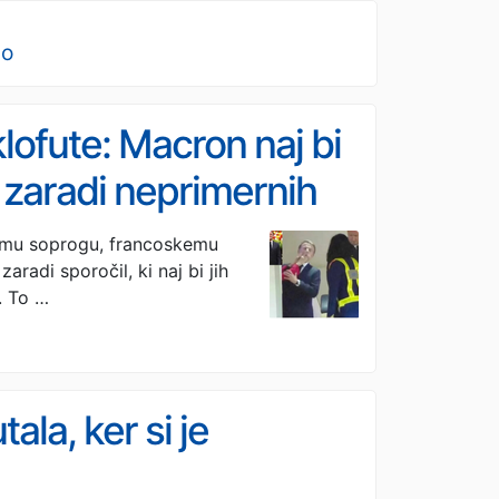
no
klofute: Macron naj bi
l zaradi neprimernih
ojemu soprogu, francoskemu
radi sporočil, ki naj bi jih
. To …
ala, ker si je