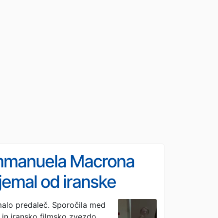
 Emmanuela Macrona
rejemal od iranske
 malo predaleč. Sporočila med
n iransko filmsko zvezdo