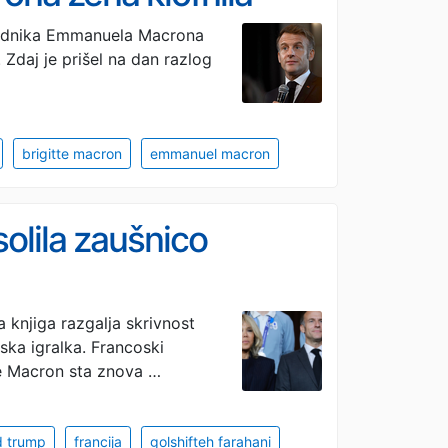
sednika Emmanuela Macrona
 Zdaj je prišel na dan razlog
brigitte macron
emmanuel macron
solila zaušnico
knjiga razgalja skrivnost
ska igralka. Francoski
e Macron sta znova …
d trump
francija
golshifteh farahani