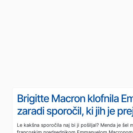
Brigitte Macron klofnila
zaradi sporočil, ki jih je p
igralke (FOTO)
Le kakšna sporočila naj bi ji pošiljal? Menda je šel
francoskim predsednikom Emmanuelom Macronom i