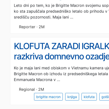
Leto dni po tem, ko je Brigitte Macron svojemu sop
ko sta zapuščala predsedniško letalo ob prihodu v
središču pozornosti. Maja lani …
Reporter · 2M
KLOFUTA ZARADI IGRALKE
razkriva domnevno ozadj
Macronovima
Ko je maja lani med obiskom v Vietnamu kamera uje
Brigitte Macron ob izhodu iz predsedniškega letala
Emmanuela Macrona v …
Regional · 2M
brigitte macron
knjiga
klofuta
golš