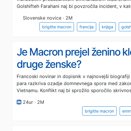
Golshifteh Farahani naj bi povzročila incident, v k
Slovenske novice · 2M
brigitte macron
francija
knjiga
golsh
Je Macron prejel ženino kl
druge ženske?
Francoski novinar in dopisnik v najnovejši biografi
para razkriva ozadje domnevnega spora med zako
Vietnamu. Konflikt naj bi sprožilo sporočilo skrivno
24ur · 2M
brigitte macron
emm