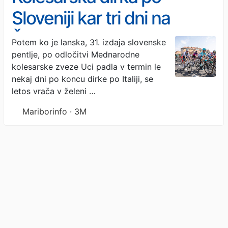
Sloveniji kar tri dni na
Štajerskem, karavana
Potem ko je lanska, 31. izdaja slovenske
pentlje, po odločitvi Mednarodne
prihaja tudi v Maribor
kolesarske zveze Uci padla v termin le
nekaj dni po koncu dirke po Italiji, se
letos vrača v želeni …
Mariborinfo · 3M