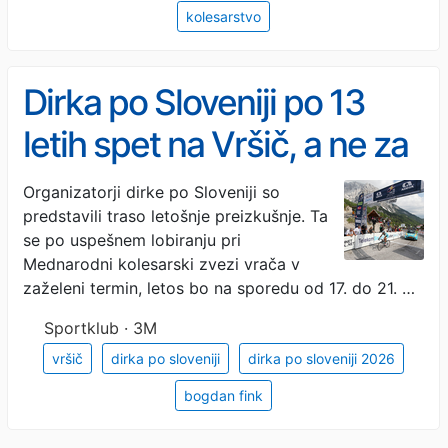
kolesarstvo
Dirka po Sloveniji po 13
letih spet na Vršič, a ne za
cilj etape
Organizatorji dirke po Sloveniji so
predstavili traso letošnje preizkušnje. Ta
se po uspešnem lobiranju pri
Mednarodni kolesarski zvezi vrača v
zaželeni termin, letos bo na sporedu od 17. do 21. …
Sportklub · 3M
vršič
dirka po sloveniji
dirka po sloveniji 2026
bogdan fink