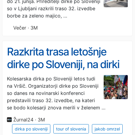
do 21. junija. Prireditelji dirke po Sloveniji
so v Ljubljani razkrili traso 32. izvedbe
borbe za zeleno majico, …
Večer · 3M
Razkrita trasa letošnje
dirke po Sloveniji, na dirki
tudi tretji s Toura?
Kolesarska dirka po Sloveniji letos tudi
na Vršič. Organizatorji dirke po Sloveniji
so danes na novinarski konferenci
predstavili traso 32. izvedbe, na kateri
se bodo kolesarji znova merili v želenem …
Žurnal24 · 3M
dirka po sloveniji
tour of slovenia
jakob omrzel