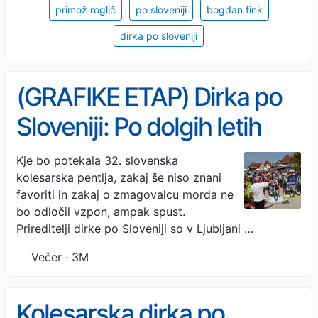
primož roglič
po sloveniji
bogdan fink
dirka po sloveniji
(GRAFIKE ETAP) Dirka po
Sloveniji: Po dolgih letih
spet v meko
Kje bo potekala 32. slovenska
kolesarska pentlja, zakaj še niso znani
favoriti in zakaj o zmagovalcu morda ne
bo odločil vzpon, ampak spust.
Prireditelji dirke po Sloveniji so v Ljubljani …
Večer · 3M
Kolesarska dirka po