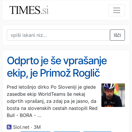
Išči
Odprto je še vprašanje
ekip, je Primož Roglič
sploh realna možnost?
Pred letošnjo dirko Po Sloveniji je glede
zasedbe ekip WorldTeams še nekaj
odprtih vprašanj, za zdaj pa je jasno, da
bosta na slovenskih cestah nastopili Red
Bull - BORA - …
Siol.net · 3M