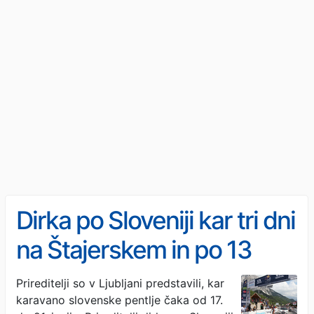
Dirka po Sloveniji kar tri dni
na Štajerskem in po 13
letih spet na najbolj
Prireditelji so v Ljubljani predstavili, kar
karavano slovenske pentlje čaka od 17.
ikoničen slovenski prelaz