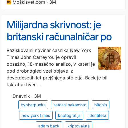
Moškisvet.com · 3M
Milijardna skrivnost: je
britanski računalničar po
naključju razkril, kdo je oče
Raziskovalni novinar časnika New York
Times John Carreyrou je opravil
bitcoina?
obsežno, 18-mesečno analizo, v kateri je
pod drobnogled vzel objave iz
devetdesetih let prejšnjega stoletja. Back je bil
takrat aktiven …
Dnevnik · 3M
cypherpunks
satoshi nakamoto
bitcoin
new york times
kriptografija
identiteta
adam back
kriptovaluta