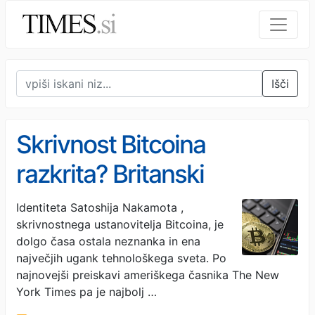
Išči
Skrivnost Bitcoina
razkrita? Britanski
strokovnjak glavni
Identiteta Satoshija Nakamota ,
skrivnostnega ustanovitelja Bitcoina, je
'osumljenec'
dolgo časa ostala neznanka in ena
največjih ugank tehnološkega sveta. Po
najnovejši preiskavi ameriškega časnika The New
York Times pa je najbolj …