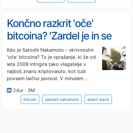
Končno razkrit 'oče'
bitcoina? 'Zardel je in se
začel nelagodno
Kdo je Satoshi Nakamoto – skrivnostni
'oče' bitcoina? To je vprašanje, ki že od
prestavljati'
leta 2009 intrigira tako vlagatelje v
najbolj znano kriptovaluto, kot tudi
povsem laično javnost. V minulem …
24ur · 3M
bitcoin
satoshi nakamoto
adam back