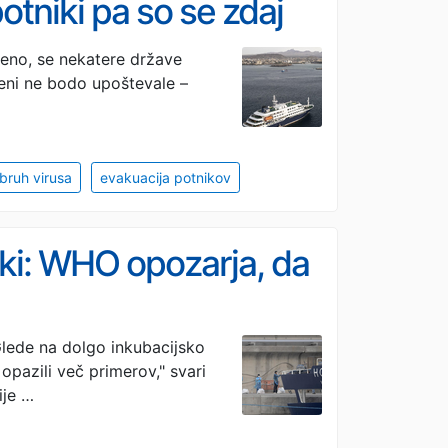
 potniki pa so se zdaj
no, se nekatere države
teni ne bodo upoštevale –
zbruh virusa
evakuacija potnikov
rki: WHO opozarja, da
"Glede na dolgo inkubacijsko
pazili več primerov," svari
ije …