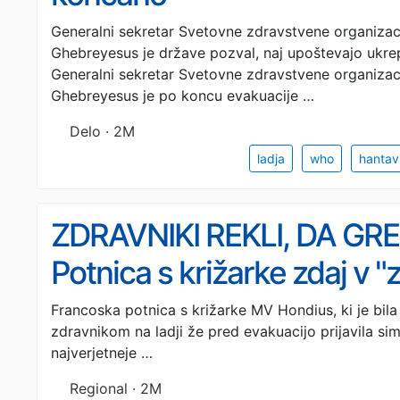
Generalni sekretar Svetovne zdravstvene organiza
Ghebreyesus je države pozval, naj upoštevajo ukr
Generalni sekretar Svetovne zdravstvene organiz
Ghebreyesus je po koncu evakuacije …
Delo · 2M
ladja
who
hantav
ZDRAVNIKI REKLI, DA GR
Potnica s križarke zdaj v "
Francoska potnica s križarke MV Hondius, ki je bila
zdravnikom na ladji že pred evakuacijo prijavila si
najverjetneje …
Regional · 2M