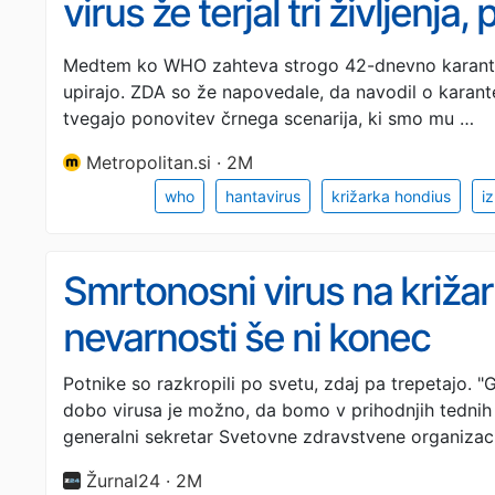
virus že terjal tri življenja,
vrnili v svoje države
Medtem ko WHO zahteva strogo 42-dnevno karante
upirajo. ZDA so že napovedale, da navodil o karan
tvegajo ponovitev črnega scenarija, ki smo mu …
Metropolitan.si · 2M
who
hantavirus
križarka hondius
i
Smrtonosni virus na križa
nevarnosti še ni konec
Potnike so razkropili po svetu, zdaj pa trepetajo. 
dobo virusa je možno, da bomo v prihodnjih tednih o
generalni sekretar Svetovne zdravstvene organizac
Žurnal24 · 2M