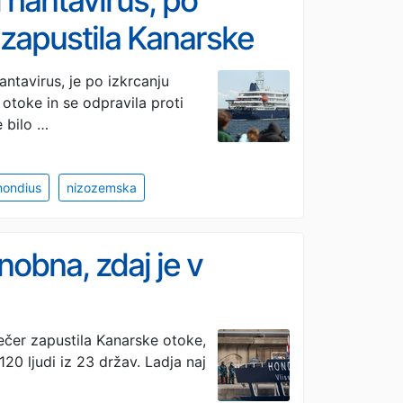
l hantavirus, po
 zapustila Kanarske
antavirus, je po izkrcanju
otoke in se odpravila proti
 bilo …
hondius
nizozemska
snobna, zdaj je v
ečer zapustila Kanarske otoke,
120 ljudi iz 23 držav. Ladja naj