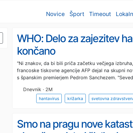
Novice
Šport
Timeout
Lokal
WHO: Delo za zajezitev ha
končano
"Ni znakov, da bi bili priča začetku večjega izbruha
francoske tiskovne agencije AFP dejal na skupni no
s španskim premierjem Pedrom Sanchezem. "Seve
Dnevnik · 2M
hantavirus
križarka
svetovna zdravstvena
Smo na pragu nove katast