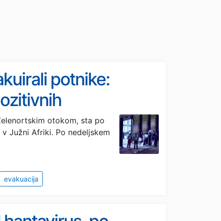
kuirali potnike:
zitivnih
i Zelenortskim otokom, sta po
 v Južni Afriki. Po nedeljskem
evakuacija