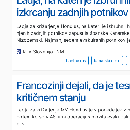
Ladja, na kateri je izbruhni
izkrcanju zadnjih potnikov
otoke
Ladja za križarjenje Hondius, na kateri je izbruhnil h
njenih zadnjih potnikov zapustila španske Kanarske 
Nizozemski. Najmanj sedem evakuiranih potnikov je
RTV Slovenija · 2M
hantavirus
kanarski otoki
Francozinji dejali, da je te
kritičnem stanju
Ladja za križarjenje MV Hondius je v ponedeljek zv
potem ko so v 48-urni operaciji s plovila evakuirali 
bi v …