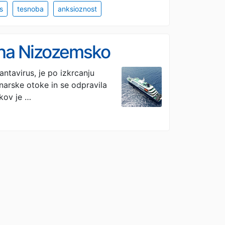
s
tesnoba
anksioznost
i na Nizozemsko
antavirus, je po izkrcanju
narske otoke in se odpravila
kov je …