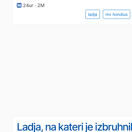
24ur · 2M
ladja
mv hondius
Ladja, na kateri je izbruhni