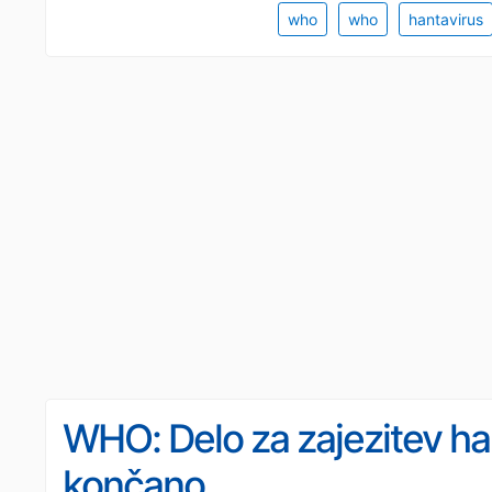
who
who
hantavirus
WHO: Delo za zajezitev ha
končano