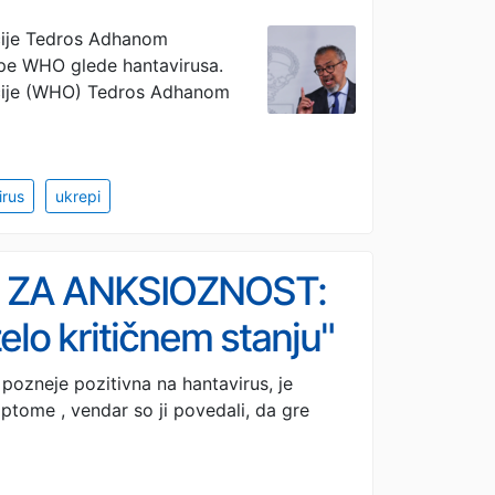
cije Tedros Adhanom
epe WHO glede hantavirusa.
acije (WHO) Tedros Adhanom
irus
ukrepi
E ZA ANKSIOZNOST:
zelo kritičnem stanju"
 pozneje pozitivna na hantavirus, je
mptome , vendar so ji povedali, da gre