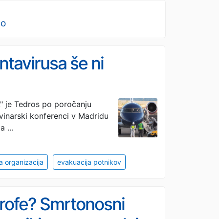
no
ntavirusa še ni
," je Tedros po poročanju
vinarski konferenci v Madridu
da …
 organizacija
evakuacija potnikov
rofe? Smrtonosni