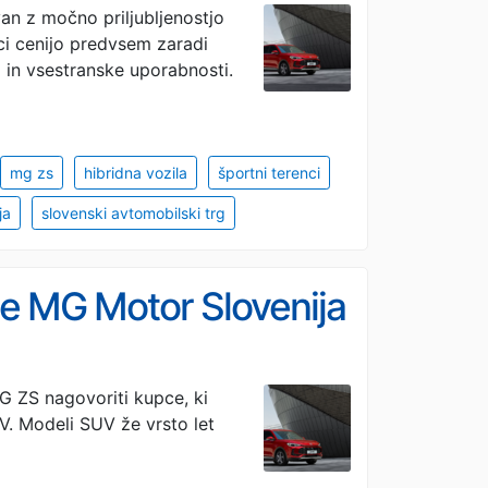
an z močno priljubljenostjo
ci cenijo predvsem zaradi
i in vsestranske uporabnosti.
mg zs
hibridna vozila
športni terenci
ja
slovenski avtomobilski trg
e MG Motor Slovenija
G ZS nagovoriti kupce, ki
. Modeli SUV že vrsto let