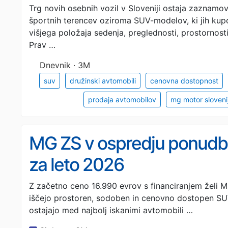
Trg novih osebnih vozil v Sloveniji ostaja zaznamov
športnih terencev oziroma SUV-modelov, ki jih kup
višjega položaja sedenja, preglednosti, prostornost
Prav …
Dnevnik · 3M
suv
družinski avtomobili
cenovna dostopnost
prodaja avtomobilov
mg motor sloveni
MG ZS v ospredju ponudb
za leto 2026
Z začetno ceno 16.990 evrov s financiranjem želi M
iščejo prostoren, sodoben in cenovno dostopen SUV
ostajajo med najbolj iskanimi avtomobili …