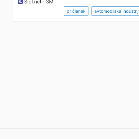
Siol.net · 3M
pr članek
avtomobilska industrij