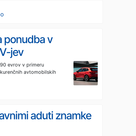
no
a ponudba v
V-jev
90 evrov v primeru
nkurenčnih avtomobilskih
avnimi aduti znamke