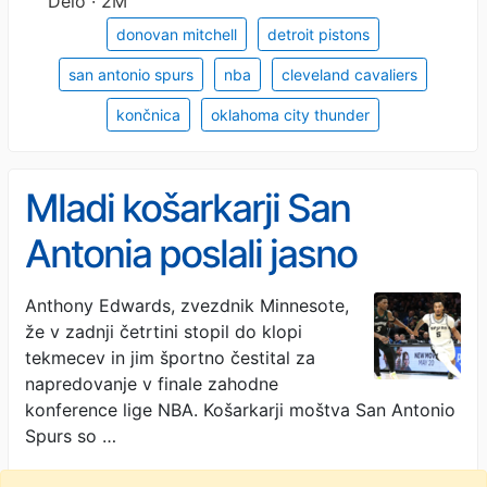
Delo · 2M
donovan mitchell
detroit pistons
san antonio spurs
nba
cleveland cavaliers
končnica
oklahoma city thunder
Mladi košarkarji San
Antonia poslali jasno
sporočilo
Anthony Edwards, zvezdnik Minnesote,
že v zadnji četrtini stopil do klopi
tekmecev in jim športno čestital za
napredovanje v finale zahodne
konference lige NBA. Košarkarji moštva San Antonio
Spurs so …
Delo · 2M