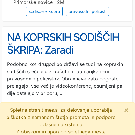
Primorske novice · 2M
sodišče v kopru
pravosodni policisti
NA KOPRSKIH SODIŠČIH
ŠKRIPA: Zaradi
pomanjkanja pravosodnih
Podobno kot drugod po državi se tudi na koprskih
sodiščih srečujejo z občutnim pomanjkanjem
policistov vse več
pravosodnih policistov. Obravnave zato pogosto
preloženih obravnav
prelagajo, vse več je videokonferenc, osumljeni pa
dlje ostajajo v priporu, …
Regional · 2M
×
Spletna stran times.si za delovanje uporablja
odvetniki
obdolženci
pravosodni policisti
piškotke z namenom štetja prometa in podpore
oglasnemu sistemu.
koprsko sodišče
koper
Z obiskom in uporabo spletnega mesta