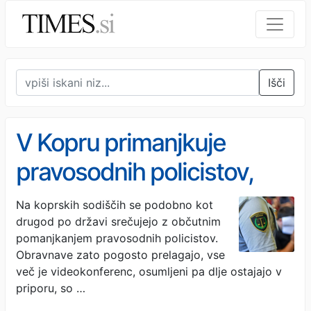
Išči
V Kopru primanjkuje
pravosodnih policistov,
zato so številne obravnave
Na koprskih sodiščih se podobno kot
drugod po državi srečujejo z občutnim
preložene
pomanjkanjem pravosodnih policistov.
Obravnave zato pogosto prelagajo, vse
več je videokonferenc, osumljeni pa dlje ostajajo v
priporu, so …