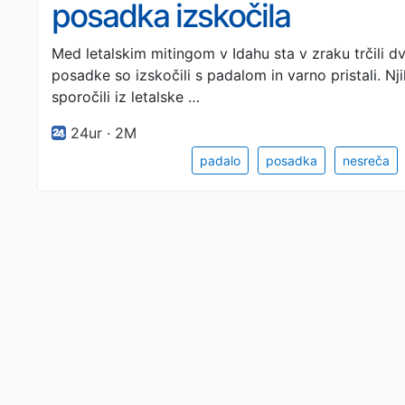
posadka izskočila
Med letalskim mitingom v Idahu sta v zraku trčili dve 
posadke so izskočili s padalom in varno pristali. Nji
sporočili iz letalske …
24ur · 2M
padalo
posadka
nesreča