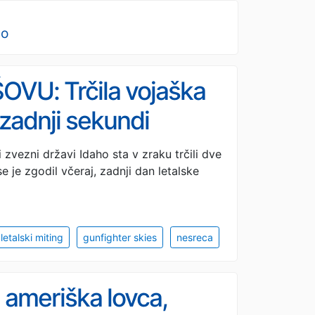
no
U: Trčila vojaška
 zadnji sekundi
zvezni državi Idaho sta v zraku trčili dve
e je zgodil včeraj, zadnji dan letalske
letalski miting
gunfighter skies
nesreca
a ameriška lovca,