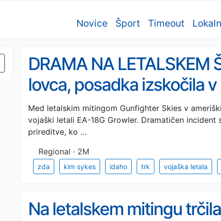
Novice
Šport
Timeout
Lokal
DRAMA NA LETALSKEM ŠOV
lovca, posadka izskočila v
(FOTO, VIDEO)
Med letalskim mitingom Gunfighter Skies v ameriški 
vojaški letali EA-18G Growler. Dramatičen incident s
prireditve, ko …
Regional · 2M
zda
kim sykes
idaho
trk
vojaška letala
Na letalskem mitingu trčil