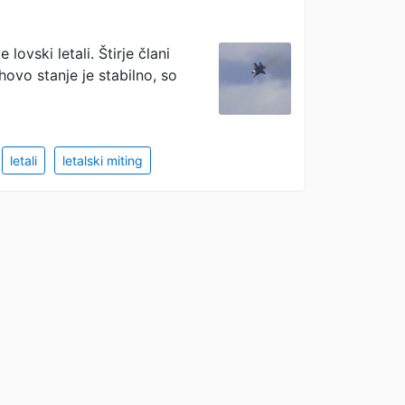
lovski letali. Štirje člani
hovo stanje je stabilno, so
letali
letalski miting