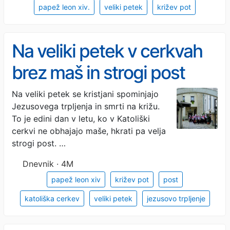
papež leon xiv.
veliki petek
križev pot
Na veliki petek v cerkvah
brez maš in strogi post
Na veliki petek se kristjani spominjajo
Jezusovega trpljenja in smrti na križu.
To je edini dan v letu, ko v Katoliški
cerkvi ne obhajajo maše, hkrati pa velja
strogi post. …
Dnevnik · 4M
papež leon xiv
križev pot
post
katoliška cerkev
veliki petek
jezusovo trpljenje