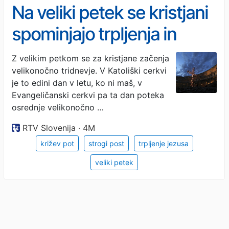
Na veliki petek se kristjani
spominjajo trpljenja in
smrti Jezusa Kristusa na
Z velikim petkom se za kristjane začenja
velikonočno tridnevje. V Katoliški cerkvi
križu
je to edini dan v letu, ko ni maš, v
Evangeličanski cerkvi pa ta dan poteka
osrednje velikonočno …
RTV Slovenija · 4M
križev pot
strogi post
trpljenje jezusa
veliki petek