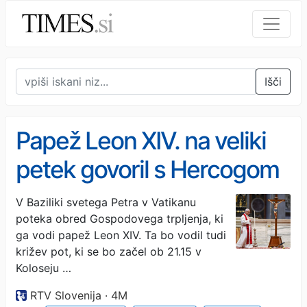
Išči
Papež Leon XIV. na veliki
petek govoril s Hercogom
in Zelenskim o potebi za
V Baziliki svetega Petra v Vatikanu
poteka obred Gospodovega trpljenja, ki
mir
ga vodi papež Leon XIV. Ta bo vodil tudi
križev pot, ki se bo začel ob 21.15 v
Koloseju …
RTV Slovenija · 4M