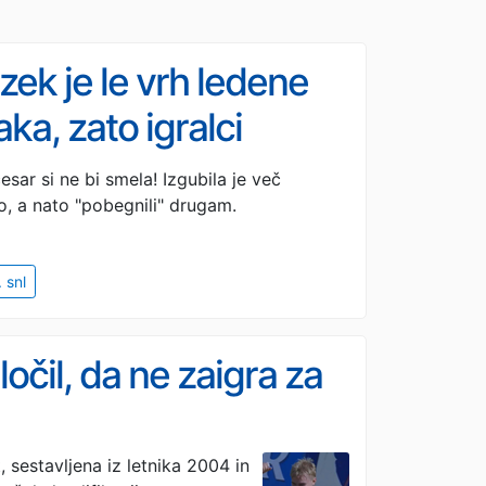
jzek je le vrh ledene
ka, zato igralci
obijo priložnost
sar si ne bi smela! Izgubila je več
jo, a nato "pobegnili" drugam.
. snl
očil, da ne zaigra za
, sestavljena iz letnika 2004 in