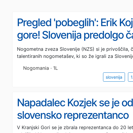
Pregled 'pobeglih': Erik Ko
gore! Slovenija predolgo ča
odhajajo drugam in takoj d
Nogometna zveza Slovenije (NZS) si je privoščila, če
talentiranih nogometašev, ki so že igrali za Sloveni
Nogomania · 1L
slovenija
1
Napadalec Kozjek se je odl
slovensko reprezentanco
V Kranjski Gori se je zbrala reprezentanca do 20 let