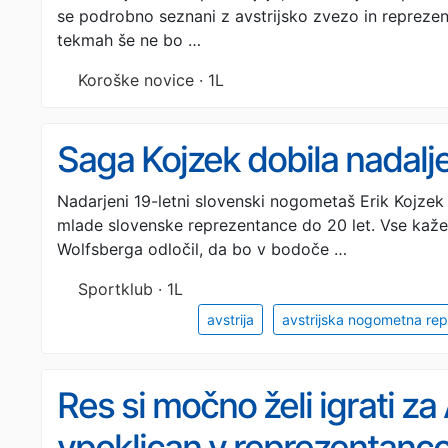
se podrobno seznani z avstrijsko zvezo in reprezen
tekmah še ne bo …
Koroške novice · 1L
Saga Kojzek dobila nadalj
Nadarjeni 19-letni slovenski nogometaš Erik Kojzek 
mlade slovenske reprezentance do 20 let. Vse kaže
Wolfsberga odločil, da bo v bodoče …
Sportklub · 1L
avstrija
avstrijska nogometna re
Res si močno želi igrati za 
vpoklican v reprezentanco, 