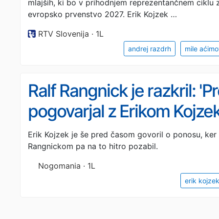
mlajših, ki bo v prihodnjem reprezentančnem ciklu z
evropsko prvenstvo 2027. Erik Kojzek …
RTV Slovenija · 1L
andrej razdrh
mile aćimo
Ralf Rangnick je razkril: 
pogovarjal z Erikom Kojzeko
igrati za Avstrijo'
Erik Kojzek je še pred časom govoril o ponosu, ker
Rangnickom pa na to hitro pozabil.
Nogomania · 1L
erik kojze