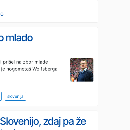
no
ko mlado
i prišel na zbor mlade
e je nogometaš Wolfsberga
slovenija
Slovenijo, zdaj pa že