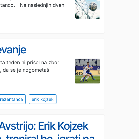
tanco. “ Na naslednjih dveh
evanje
ta teden ni prišel na zbor
, da se je nogometaš
prezentanca
erik kojzek
Avstrijo: Erik Kojzek
treniral bo, igrati pa