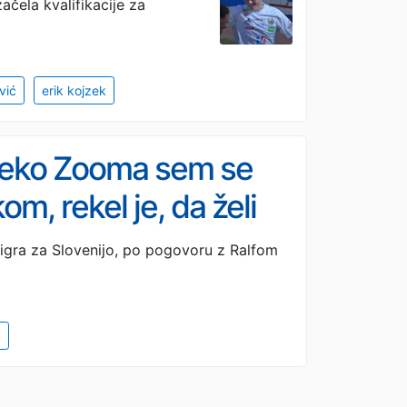
ačela kvalifikacije za
vić
erik kojzek
'Preko Zooma sem se
m, rekel je, da želi
 igra za Slovenijo, po pogovoru z Ralfom
k