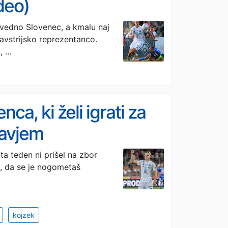
ideo)
e vedno Slovenec, a kmalu naj
a avstrijsko reprezentanco.
, …
a, ki želi igrati za
lavjem
ta teden ni prišel na zbor
, da se je nogometaš
kojzek