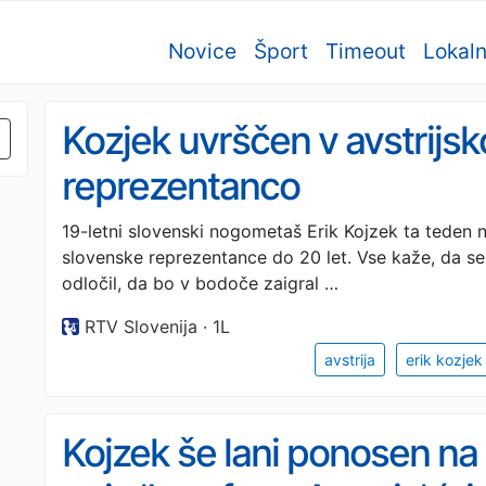
Novice
Šport
Timeout
Lokal
Kozjek uvrščen v avstrijs
reprezentanco
19-letni slovenski nogometaš Erik Kojzek ta teden n
slovenske reprezentance do 20 let. Vse kaže, da s
odločil, da bo v bodoče zaigral …
RTV Slovenija · 1L
avstrija
erik kozjek
Kojzek še lani ponosen na 