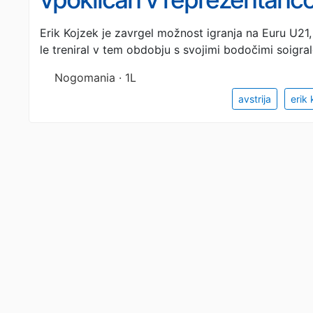
še ne sme!
Erik Kojzek je zavrgel možnost igranja na Euru U21,
le treniral v tem obdobju s svojimi bodočimi soigral
Nogomania · 1L
avstrija
erik 