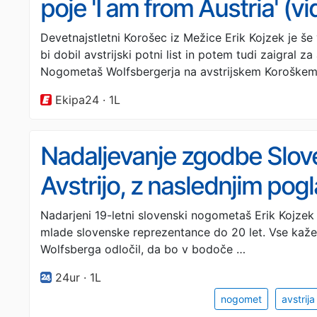
poje 'I am from Austria' (v
Devetnajstletni Korošec iz Mežice Erik Kojzek je š
bi dobil avstrijski potni list in potem tudi zaigral z
Nogometaš Wolfsbergerja na avstrijskem Koroškem
Ekipa24 · 1L
Nadaljevanje zgodbe Slovenc
Avstrijo, z naslednjim pog
Nadarjeni 19-letni slovenski nogometaš Erik Kojzek 
mlade slovenske reprezentance do 20 let. Vse kaže
Wolfsberga odločil, da bo v bodoče …
24ur · 1L
nogomet
avstrija