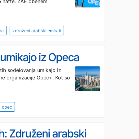
e nafte. ​ZAE obenem
na
združeni arabski emirati
 umikajo iz Opeca
etih sodelovanja umikajo iz
ene organizacije Opec+. Kot so
opec
ih: Združeni arabski