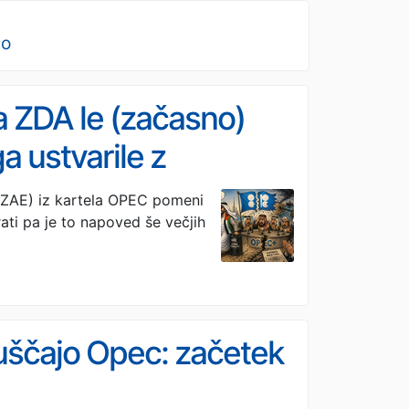
no
 ZDA le (začasno)
a ustvarile z
(ZAE) iz kartela OPEC pomeni
ati pa je to napoved še večjih
puščajo Opec: začetek