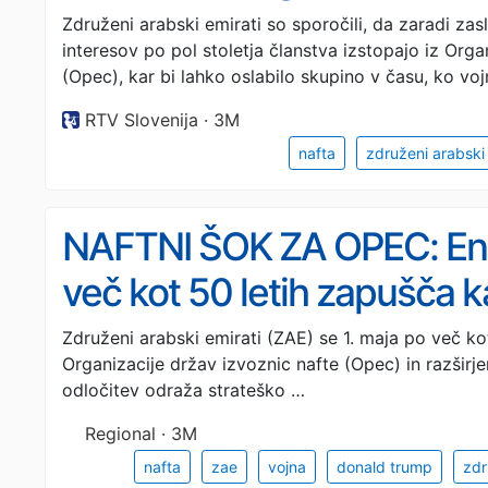
Združeni arabski emirati so sporočili, da zaradi za
interesov po pol stoletja članstva izstopajo iz Orga
(Opec), kar bi lahko oslabilo skupino v času, ko vo
RTV Slovenija · 3M
nafta
združeni arabski 
NAFTNI ŠOK ZA OPEC: Ena 
več kot 50 letih zapušča k
Združeni arabski emirati (ZAE) se 1. maja po več ko
Organizacije držav izvoznic nafte (Opec) in razširje
odločitev odraža strateško …
Regional · 3M
nafta
zae
vojna
donald trump
zdr