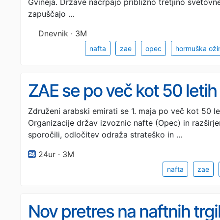
Gvineja. Države načrpajo približno tretjino svetovn
zapuščajo …
Dnevnik · 3M
nafta
zae
opec
hormuška oži
ZAE se po več kot 50 letih
Združeni arabski emirati se 1. maja po več kot 50 l
Organizacije držav izvoznic nafte (Opec) in razširj
sporočili, odločitev odraža strateško in …
24ur · 3M
nafta
zae
Nov pretres na naftnih trg