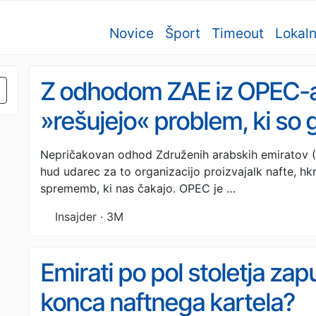
Novice
Šport
Timeout
Lokal
Z odhodom ZAE iz OPEC-a
»rešujejo« problem, ki so g
napadom na Iran
Nepričakovan odhod Združenih arabskih emiratov 
hud udarec za to organizacijo proizvajalk nafte, hkr
sprememb, ki nas čakajo. OPEC je …
Insajder · 3M
Emirati po pol stoletja za
konca naftnega kartela?