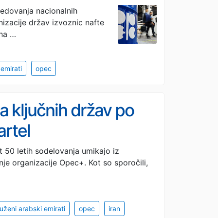
sledovanja nacionalnih
nizacije držav izvoznic nafte
jna …
emirati
opec
ključnih držav po
artel
t 50 letih sodelovanja umikajo iz
nje organizacije Opec+. Kot so sporočili,
uženi arabski emirati
opec
iran