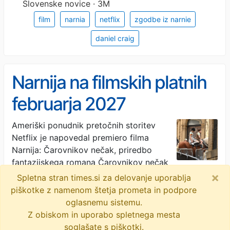
Slovenske novice · 3M
film
narnia
netflix
zgodbe iz narnie
daniel craig
Narnija na filmskih platnih
februarja 2027
Ameriški ponudnik pretočnih storitev
Netflix je napovedal premiero filma
Narnija: Čarovnikov nečak, priredbo
fantazijskega romana Čarovnikov nečak
britanskega avtorja C. S. Lewisa iz leta 1955. Film
×
Spletna stran times.si za delovanje uporablja
(Narnia: The Magician's Nephew) …
piškotke z namenom štetja prometa in podpore
oglasnemu sistemu.
Primorske novice · 3M
Z obiskom in uporabo spletnega mesta
soglašate s piškotki.