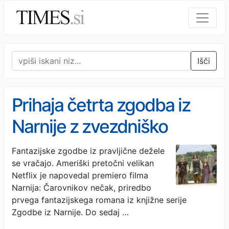
Išči
Prihaja četrta zgodba iz
Narnije z zvezdniško
zasedbo
Fantazijske zgodbe iz pravljične dežele
se vračajo. Ameriški pretočni velikan
Netflix je napovedal premiero filma
Narnija: Čarovnikov nečak, priredbo
prvega fantazijskega romana iz knjižne serije
Zgodbe iz Narnije. Do sedaj …