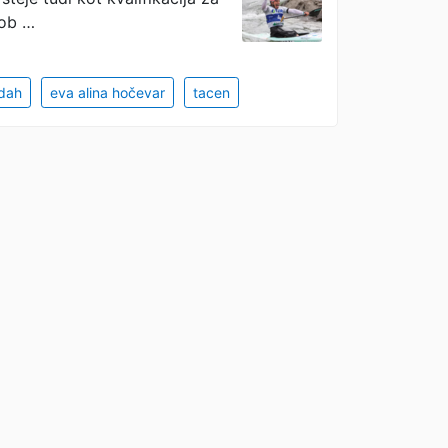
kob …
odah
eva alina hočevar
tacen