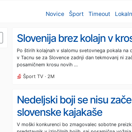
Novice
Šport
Timeout
Lokal
Slovenija brez kolajn v kro
Po štirih kolajnah v slalomu svetovnega pokala na d
v Tacnu se za Slovence zadnji dan tekmovanj ni za
posamičnem krosu novih …
Šport TV · 2M
Nedeljski boji se nisu zač
slovenske kajakaše
V moški konkurenci bo zmagovalec sobotne preizku
predstavnik v izločilnih bojih, saj posamična vožnja 