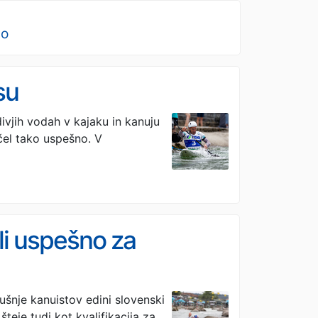
no
su
ivjih vodah v kajaku in kanuju
čel tako uspešno. V
eli uspešno za
šnje kanuistov edini slovenski
šteje tudi kot kvalifikacija za