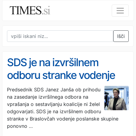
Išči
SDS je na izvršilnem
odboru stranke vodenje
poslanske skupine
Predsednik SDS Janez Janša ob prihodu
na zasedanje izvršilnega odbora na
ponovno zaupala Jelki
vprašanja o sestavljanju koalicije ni želel
Godec
odgovarjati. SDS je na izvršilnem odboru
stranke v Braslovčah vodenje poslanske skupine
ponovno …