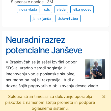
Slovenske novice · 3M
nova vlada
sds
vlada
jelka godec
janez janša
državni zbor
Neuradni razrez
potencialne Janševe
vlade: 8 ministrov SDS-u, 5
V Braslovčah se je sešel izvršni odbor
SDS-a, uradno zaradi soglasja k
NSi-jevemu trojčku, 3
imenovanju vodje poslanske skupine,
Demokratom
neuradno pa naj bi razpravljali tudi o
dozdajšnjih pogovorih o oblikovanju desne vlade.
Predsednik …
×
Spletna stran times.si za delovanje uporablja
RTV Slovenija · 3M
piškotke z namenom štetja prometa in podpore
oglasnemu sistemu.
slovenska politika
sds
politika
koalicija