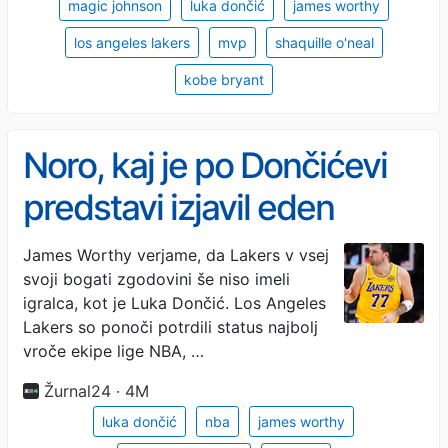
magic johnson
luka dončić
james worthy
los angeles lakers
mvp
shaquille o'neal
kobe bryant
Noro, kaj je po Dončićevi
predstavi izjavil eden
največjih Lakerjev vseh
James Worthy verjame, da Lakers v vsej
svoji bogati zgodovini še niso imeli
časov
igralca, kot je Luka Dončić. Los Angeles
Lakers so ponoči potrdili status najbolj
vroče ekipe lige NBA, …
Žurnal24 · 4M
luka dončić
nba
james worthy