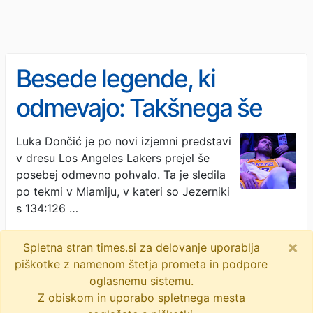
Besede legende, ki
odmevajo: Takšnega še
nismo imeli (VIDEO)
Luka Dončić je po novi izjemni predstavi
v dresu Los Angeles Lakers prejel še
posebej odmevno pohvalo. Ta je sledila
po tekmi v Miamiju, v kateri so Jezerniki
s 134:126 …
Sportklub · 4M
×
Spletna stran times.si za delovanje uporablja
luka dončić
james worthy
los angeles lakers
piškotke z namenom štetja prometa in podpore
oglasnemu sistemu.
60 točk
miami heat
Z obiskom in uporabo spletnega mesta