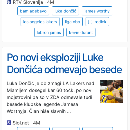
RTV Slovenija · 4M
bam adebayo
luka dončić
james worthy
los angeles lakers
liga nba
j. j. redick
lebron james
kevin durant
Po novi eksploziji Luke
Dončića odmevajo besede
legende Lakersov
Luka Dončić je ob zmagi LA Lakers nad
Miamijem dosegel kar 60 točk, po novi
mojstrovini pa so v ZDA odmevale tudi
besede klubske legende Jamesa
Worthyja. Član hiše slavnih …
Siol.net · 4M