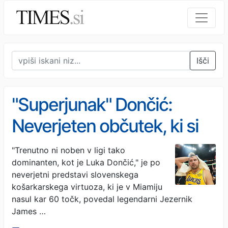
Išči
"Superjunak" Dončić:
Neverjeten občutek, ki si
ga želi doživeti vsak
"Trenutno ni noben v ligi tako
dominanten, kot je Luka Dončić," je po
košarkar
neverjetni predstavi slovenskega
košarkarskega virtuoza, ki je v Miamiju
nasul kar 60 točk, povedal legendarni Jezernik
James …