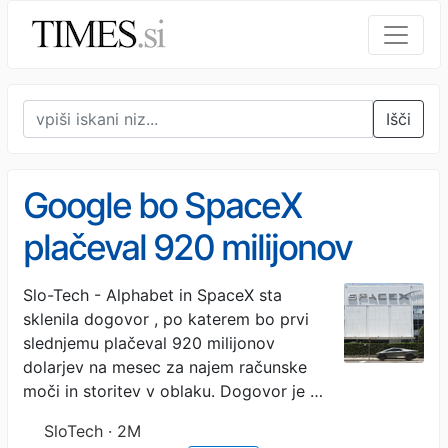
Išči
Google bo SpaceX
plačeval 920 milijonov
dolarjev na mesec
Slo-Tech - Alphabet in SpaceX sta
sklenila dogovor , po katerem bo prvi
slednjemu plačeval 920 milijonov
dolarjev na mesec za najem računske
moči in storitev v oblaku. Dogovor je …
SloTech · 2M