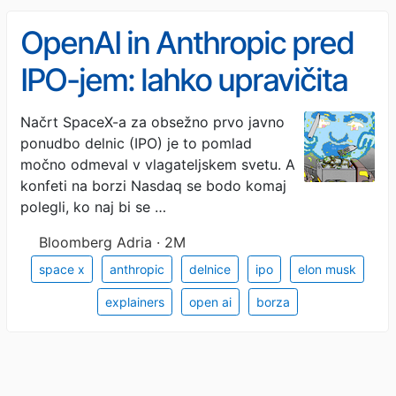
OpenAI in Anthropic pred
IPO-jem: lahko upravičita
pričakovanja?
Načrt SpaceX-a za obsežno prvo javno
ponudbo delnic (IPO) je to pomlad
močno odmeval v vlagateljskem svetu. A
konfeti na borzi Nasdaq se bodo komaj
polegli, ko naj bi se …
Bloomberg Adria · 2M
space x
anthropic
delnice
ipo
elon musk
explainers
open ai
borza