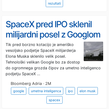
rezultati
SpaceX pred IPO sklenil
milijardni posel z Googlom
Tik pred borzno kotacijo je ameriško
vesoljsko podjetje SpaceX milijarderja
Elona Muska sklenilo velik posel.
Tehnološki velikan Google bo za dostop
do ogromnega grozda čipov za umetno inteligenco
podjetju SpaceX …
Bloomberg Adria · 2M
google
umetna inteligenca
ipo
elon musk
spacex