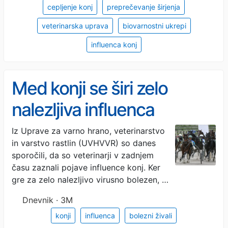
cepljenje konj
preprečevanje širjenja
veterinarska uprava
biovarnostni ukrepi
influenca konj
Med konji se širi zelo
nalezljiva influenca
Iz Uprave za varno hrano, veterinarstvo
in varstvo rastlin (UVHVVR) so danes
sporočili, da so veterinarji v zadnjem
času zaznali pojave influence konj. Ker
gre za zelo nalezljivo virusno bolezen, …
Dnevnik · 3M
konji
influenca
bolezni živali