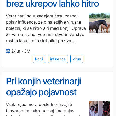
brez ukrepov lahko hitro
uide nadzoru
Veterinarji so v zadnjem času zaznali
pojav influence, zelo nalezljive virusne
bolezni, ki se hitro širi med konji. Uprava
za varno hrano, veterinarstvo in varstvo
rastlin lastnike in skrbnike poziva …
24ur · 3M
konji
influenca
virus
Pri konjih veterinarji
opažajo pojavnost
influence
Vsak rejec mora dosledno izvajati
biovarnostne ukrepe, saj ima pojav