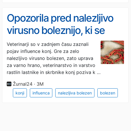
Opozorila pred nalezljivo
virusno boleznijo, ki se
hitro širi tudi v Sloveniji
Veterinarji so v zadnjem času zaznali
pojav influence konj. Gre za zelo
nalezljivo virusno bolezen, zato uprava
za varno hrano, veterinarstvo in varstvo
rastlin lastnike in skrbnike konj poziva k …
Žurnal24 · 3M
konji
influenca
nalezljiva bolezen
bolezen