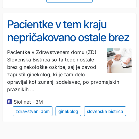
Pacientke v tem kraju
nepričakovano ostale brez
ginekološke oskrbe
Pacientke v Zdravstvenem domu (ZD)
Slovenska Bistrica so ta teden ostale
brez ginekološke oskrbe, saj je zavod
zapustil ginekolog, ki je tam delo
opravljal kot zunanji sodelavec, po prvomajskih
praznikih …
Siol.net · 3M
zdravstveni dom
ginekolog
slovenska bistrica