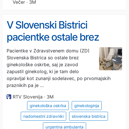
Večer · 3M
V Slovenski Bistrici
pacientke ostale brez
ginekološke oskrbe
Pacientke v Zdravstvenem domu (ZD)
Slovenska Bistrica so ostale brez
ginekološke oskrbe, saj je zavod
zapustil ginekolog, ki je tam delo
opravljal kot zunanji sodelavec, po prvomajskih
praznikih pa je …
RTV Slovenija · 3M
ginekološka oskrba
ginekologinja
nadomestni zdravniki
slovenska bistrica
urgentna ambulanta