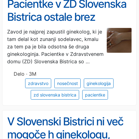
Pacientke v ZD Slovenska
Bistrica ostale brez
ginekološke oskrbe
Zavod je najprej zapustil ginekolog, ki je
tam delal kot zunanji sodelavec, kmalu
za tem pa je bila odsotna še druga
ginekologinja. Pacientke v Zdravstvenem
domu (ZD) Slovenska Bistrica so …
Delo · 3M
zdravstvo
nosečnost
ginekologija
zd slovenska bistrica
pacientke
V Slovenski Bistrici ni več
mogoče h ginekologu,