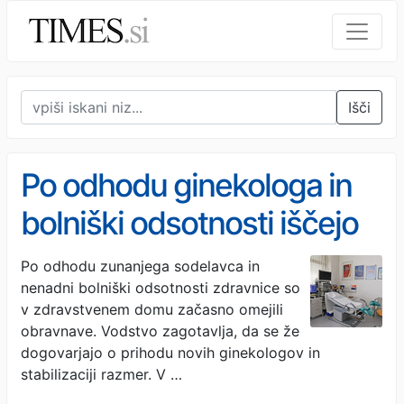
Išči
Po odhodu ginekologa in
bolniški odsotnosti iščejo
rešitev za pacientke​
Po odhodu zunanjega sodelavca in
nenadni bolniški odsotnosti zdravnice so
v zdravstvenem domu začasno omejili
obravnave. Vodstvo zagotavlja, da se že
dogovarjajo o prihodu novih ginekologov in
stabilizaciji razmer. V …