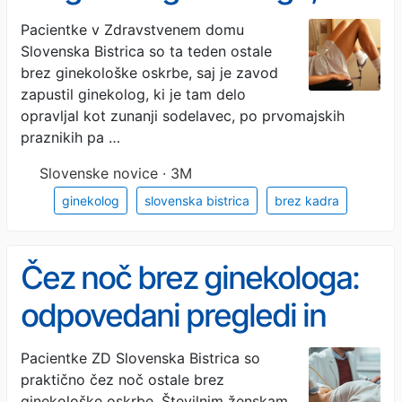
odhaja še zadnji
Pacientke v Zdravstvenem domu
Slovenska Bistrica so ta teden ostale
brez ginekološke oskrbe, saj je zavod
zapustil ginekolog, ki je tam delo
opravljal kot zunanji sodelavec, po prvomajskih
praznikih pa …
Slovenske novice · 3M
ginekolog
slovenska bistrica
brez kadra
Čez noč brez ginekologa:
odpovedani pregledi in
popolna zmeda
Pacientke ZD Slovenska Bistrica so
praktično čez noč ostale brez
ginekološke oskrbe. Številnim ženskam,