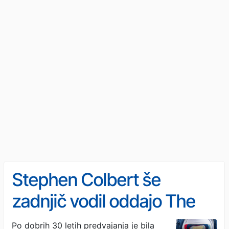
Stephen Colbert še
zadnjič vodil oddajo The
Late Show. Trump: "Hvala
Po dobrih 30 letih predvajanja je bila