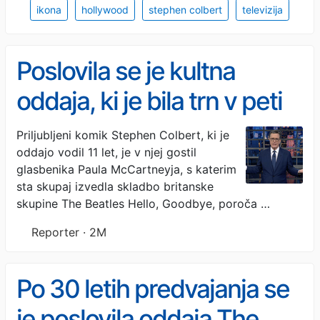
ikona
hollywood
stephen colbert
televizija
Poslovila se je kultna
oddaja, ki je bila trn v peti
Donalda Trumpa
Priljubljeni komik Stephen Colbert, ki je
oddajo vodil 11 let, je v njej gostil
glasbenika Paula McCartneyja, s katerim
sta skupaj izvedla skladbo britanske
skupine The Beatles Hello, Goodbye, poroča …
Reporter · 2M
Po 30 letih predvajanja se
je poslovila oddaja The