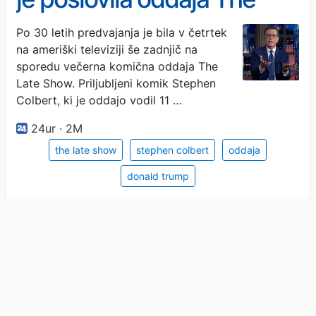
Late Show s Colbertom
Po 30 letih predvajanja je bila v četrtek
na ameriški televiziji še zadnjič na
sporedu večerna komična oddaja The
Late Show. Priljubljeni komik Stephen
Colbert, ki je oddajo vodil 11 …
24ur · 2M
the late show
stephen colbert
oddaja
donald trump