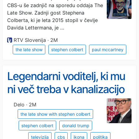
CBS-u še zadnjič na sporedu oddaja The
bogu, da je končno odšel!"
Late Show. Zadnji gost Stephena
Colberta, ki je leta 2015 stopil v čevlje
Davida Lettermana, je …
RTV Slovenija · 2M
the late show
stephen colbert
paul mccartney
Legendarni voditelj, ki mu
ni več treba v kanalizacijo
Delo · 2M
the late show with stephen colbert
stephen colbert
donald trump
televizija
cbs
ikona
politika