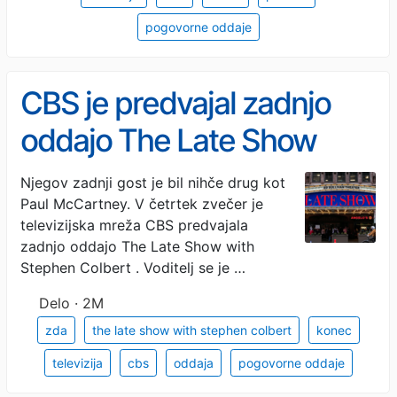
pogovorne oddaje
CBS je predvajal zadnjo
oddajo The Late Show
with Stephen Colbert
Njegov zadnji gost je bil nihče drug kot
Paul McCartney. V četrtek zvečer je
televizijska mreža CBS predvajala
zadnjo oddajo The Late Show with
Stephen Colbert . Voditelj se je …
Delo · 2M
zda
the late show with stephen colbert
konec
televizija
cbs
oddaja
pogovorne oddaje