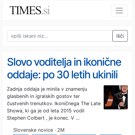
Išči
Slovo voditelja in ikonične
oddaje: po 30 letih ukinili
legendarni šov
Zadnja oddaja je minila v znamenju
glasbenih in igralskih gostov ter
čustvenih trenutkov. Ikoničnega The Late
Showa, ki ga je od leta 2015 vodil
Stephen Colbert , je konec. V …
Slovenske novice · 2M