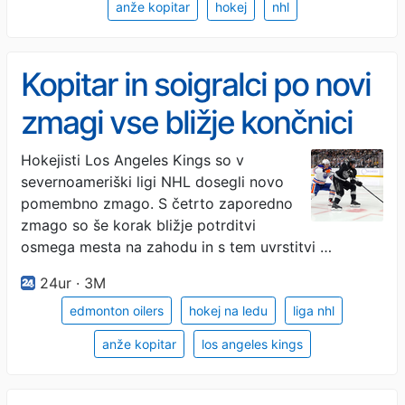
anže kopitar
hokej
nhl
Kopitar in soigralci po novi
zmagi vse bližje končnici
Hokejisti Los Angeles Kings so v
severnoameriški ligi NHL dosegli novo
pomembno zmago. S četrto zaporedno
zmago so še korak bližje potrditvi
osmega mesta na zahodu in s tem uvrstitvi …
24ur · 3M
edmonton oilers
hokej na ledu
liga nhl
anže kopitar
los angeles kings