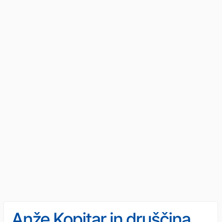
Anže Kopitar in druščina