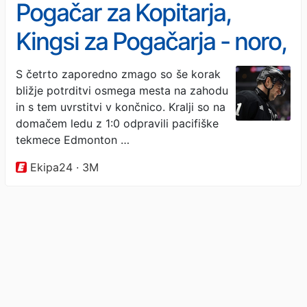
Pogačar za Kopitarja,
Kingsi za Pogačarja - noro,
kaj pomeni Slovenija
S četrto zaporedno zmago so še korak
bližje potrditvi osmega mesta na zahodu
in s tem uvrstitvi v končnico. Kralji so na
domačem ledu z 1:0 odpravili pacifiške
tekmece Edmonton …
Ekipa24 · 3M