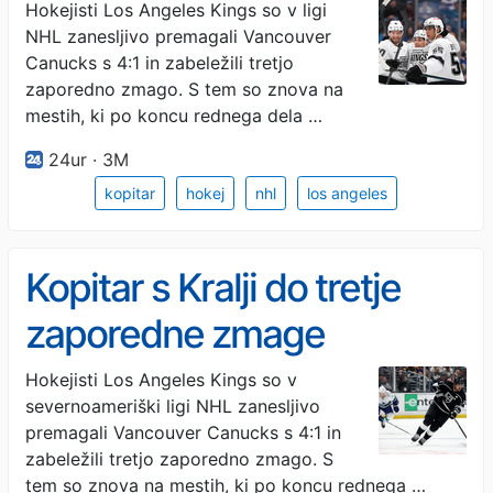
pomemben korak proti
Hokejisti Los Angeles Kings so v ligi
NHL zanesljivo premagali Vancouver
končnici
Canucks s 4:1 in zabeležili tretjo
zaporedno zmago. S tem so znova na
mestih, ki po koncu rednega dela …
24ur · 3M
kopitar
hokej
nhl
los angeles
Kopitar s Kralji do tretje
zaporedne zmage
Hokejisti Los Angeles Kings so v
severnoameriški ligi NHL zanesljivo
premagali Vancouver Canucks s 4:1 in
zabeležili tretjo zaporedno zmago. S
tem so znova na mestih, ki po koncu rednega …