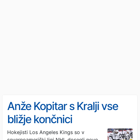
Anže Kopitar s Kralji vse
bližje končnici
Hokejisti Los Angeles Kings so v
severnoameriški ligi NHL dosegli novo