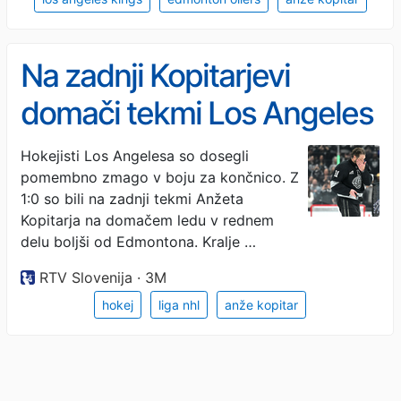
Na zadnji Kopitarjevi
domači tekmi Los Angeles
na kolena spravil
Hokejisti Los Angelesa so dosegli
pomembno zmago v boju za končnico. Z
Edmonton
1:0 so bili na zadnji tekmi Anžeta
Kopitarja na domačem ledu v rednem
delu boljši od Edmontona. Kralje …
RTV Slovenija · 3M
hokej
liga nhl
anže kopitar