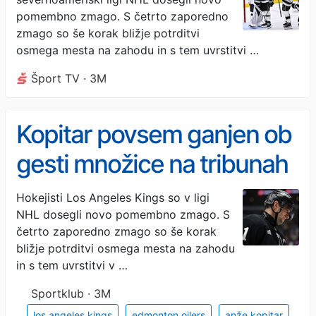
pomembno zmago. S četrto zaporedno
zmago so še korak bližje potrditvi
osmega mesta na zahodu in s tem uvrstitvi …
Šport TV · 3M
Kopitar povsem ganjen ob
gesti množice na tribunah
(VIDEO)
Hokejisti Los Angeles Kings so v ligi
NHL dosegli novo pomembno zmago. S
četrto zaporedno zmago so še korak
bližje potrditvi osmega mesta na zahodu
in s tem uvrstitvi v …
Sportklub · 3M
los angeles kings
edmonton oilers
anže kopitar