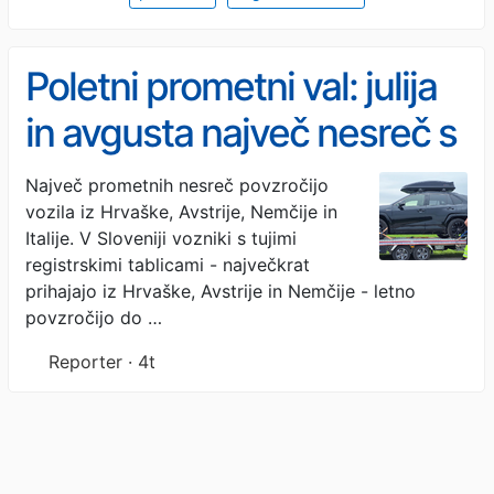
Poletni prometni val: julija
in avgusta največ nesreč s
tujci na slovenskih cestah
Največ prometnih nesreč povzročijo
vozila iz Hrvaške, Avstrije, Nemčije in
Italije. V Sloveniji vozniki s tujimi
registrskimi tablicami - največkrat
prihajajo iz Hrvaške, Avstrije in Nemčije - letno
povzročijo do …
Reporter · 4t