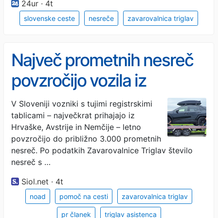
24ur · 4t
slovenske ceste
nesreče
zavarovalnica triglav
Največ prometnih nesreč
povzročijo vozila iz
Hrvaške, Avstrije, Nemčije
V Sloveniji vozniki s tujimi registrskimi
tablicami – največkrat prihajajo iz
in Italije
Hrvaške, Avstrije in Nemčije – letno
povzročijo do približno 3.000 prometnih
nesreč. Po podatkih Zavarovalnice Triglav število
nesreč s …
Siol.net · 4t
noad
pomoč na cesti
zavarovalnica triglav
pr članek
triglav asistenca