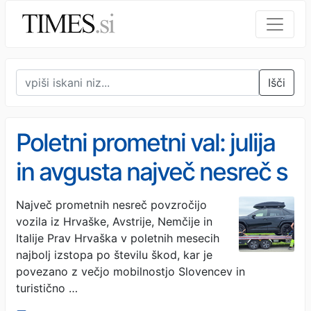
Išči
Poletni prometni val: julija
in avgusta največ nesreč s
tujci na slovenskih cestah
Največ prometnih nesreč povzročijo
vozila iz Hrvaške, Avstrije, Nemčije in
Italije Prav Hrvaška v poletnih mesecih
najbolj izstopa po številu škod, kar je
povezano z večjo mobilnostjo Slovencev in
turistično …