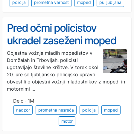
policija
prometna varnost
moped
pu ljubljana
Pred očmi policistov
ukradel zaseženi moped
Objestna vožnja mladih mopedistov v
Domžalah in Trbovljah, policisti
ugotavljajo številne kršitve. V torek okoli
20. ure so ljubljansko policijsko upravo
obvestili­ o objestni vožnji mladostnikov z mopedi in
motornimi …
Delo · 1M
nadzor
prometna nesreča
policija
moped
motor