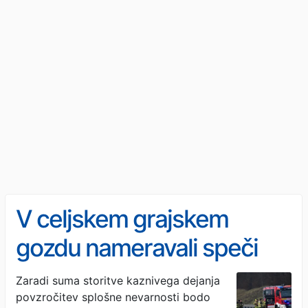
V celjskem grajskem
gozdu nameravali speči
mesne izdelke, ni se dobro
Zaradi suma storitve kaznivega dejanja
povzročitev splošne nevarnosti bodo
končalo