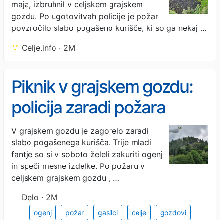
maja, izbruhnil v celjskem grajskem
gozdu. Po ugotovitvah policije je požar
povzročilo slabo pogašeno kurišče, ki so ga nekaj …
Celje.info · 2M
Piknik v grajskem gozdu:
policija zaradi požara
ovadila mladoletnika
V grajskem gozdu je zagorelo zaradi
slabo pogašenega kurišča. Trije mladi
fantje so si v soboto želeli zakuriti ogenj
in speči mesne izdelke. Po požaru v
celjskem grajskem gozdu , …
Delo · 2M
ogenj
požar
gasilci
celje
gozdovi