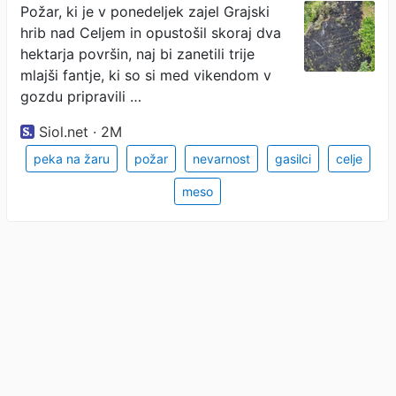
Požar, ki je v ponedeljek zajel Grajski
hrib nad Celjem in opustošil skoraj dva
hektarja površin, naj bi zanetili trije
mlajši fantje, ki so si med vikendom v
gozdu pripravili …
Siol.net · 2M
peka na žaru
požar
nevarnost
gasilci
celje
meso