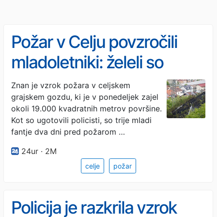
Požar v Celju povzročili
mladoletniki: želeli so
speči meso
Znan je vzrok požara v celjskem
grajskem gozdu, ki je v ponedeljek zajel
okoli 19.000 kvadratnih metrov površine.
Kot so ugotovili policisti, so trije mladi
fantje dva dni pred požarom …
24ur · 2M
celje
požar
Policija je razkrila vzrok