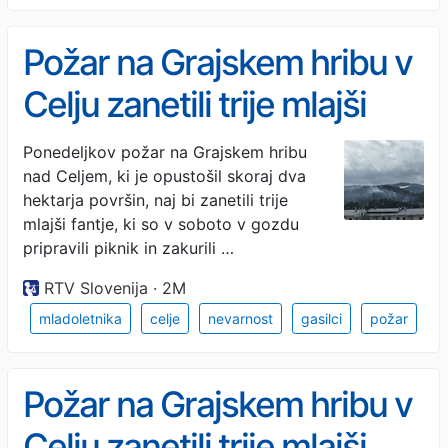
Požar na Grajskem hribu v
Celju zanetili trije mlajši
fantje
Ponedeljkov požar na Grajskem hribu
nad Celjem, ki je opustošil skoraj dva
hektarja površin, naj bi zanetili trije
mlajši fantje, ki so v soboto v gozdu
pripravili piknik in zakurili …
RTV Slovenija · 2M
mladoletnika
celje
nevarnost
gasilci
požar
Požar na Grajskem hribu v
Celju zanetili trije mlajši