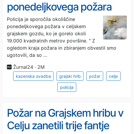
ponedeljkovega požara
Policija je sporočila okoliščine
ponedeljkovega požara v celjskem
grajskem gozdu, ko je gorelo okoli
19.000 kvadratnih metrov površine. " Z
ogledom kraja požara in zbiranjem obvestil smo
ugotovili, da so …
Žurnal24 · 2M
kazenska ovadba
grajski hrib
požar
celje
policija
Požar na Grajskem hribu v
Celju zanetili trije fantje