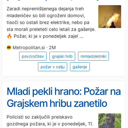
spremenil v uničujoč požar
Zaradi nepremišljenega dejanja treh
mladeničev so bili ogroženi domovi,
- posledice zastrašujoče
tisoči so ostali brez elektrike, nebo pa
sta morali preleteti celo letali za gašenje.
🔥 Požar, ki je v ponedeljek zajel …
Metropolitan.si · 2M
povzročitev
grajski hrib
mmladoletniki
požar v celju
gašenje
Mladi pekli hrano: Požar na
Grajskem hribu zanetilo
nepogašeno kurišče
Policisti so zaključili preiskavo
gozdnega požara, ki je v ponedeljek, 11.