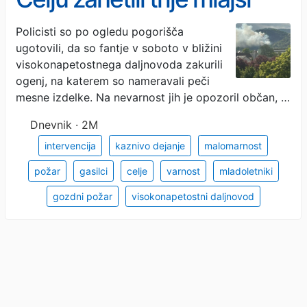
fantje
Policisti so po ogledu pogorišča
ugotovili, da so fantje v soboto v bližini
visokonapetostnega daljnovoda zakurili
ogenj, na katerem so nameravali peči
mesne izdelke. Na nevarnost jih je opozoril občan, …
Dnevnik · 2M
intervencija
kaznivo dejanje
malomarnost
požar
gasilci
celje
varnost
mladoletniki
gozdni požar
visokonapetostni daljnovod