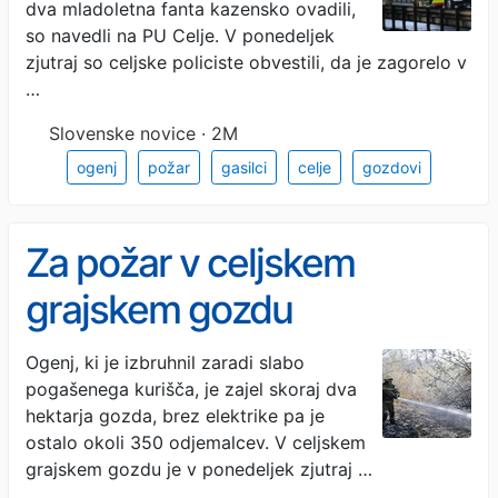
dva mladoletna fanta kazensko ovadili,
so navedli na PU Celje. V ponedeljek
zjutraj so celjske policiste obvestili, da je zagorelo v
…
Slovenske novice · 2M
ogenj
požar
gasilci
celje
gozdovi
Za požar v celjskem
grajskem gozdu
odgovorna mladoletnika
Ogenj, ki je izbruhnil zaradi slabo
pogašenega kurišča, je zajel skoraj dva
hektarja gozda, brez elektrike pa je
ostalo okoli 350 odjemalcev. V celjskem
grajskem gozdu je v ponedeljek zjutraj …