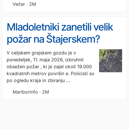
Večer · 2M
Mladoletniki zanetili velik
požar na Štajerskem?
Policija razkriva, kaj se je
V celjskem grajskem gozdu je v
ponedeljek, 11. maja 2026, izbruhnil
zgodilo in kakšna kazen
obsežen požar , ki je zajel okoli 19.000
jim grozi
kvadratnih metrov površin e. Policisti so
po ogledu kraja in zbiranju …
Mariborinfo · 2M