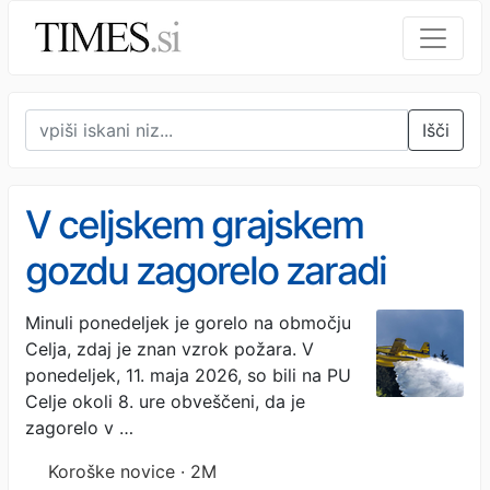
Išči
V celjskem grajskem
gozdu zagorelo zaradi
slabo pogašenega kurišča
Minuli ponedeljek je gorelo na območju
Celja, zdaj je znan vzrok požara. V
ponedeljek, 11. maja 2026, so bili na PU
Celje okoli 8. ure obveščeni, da je
zagorelo v …
Koroške novice · 2M