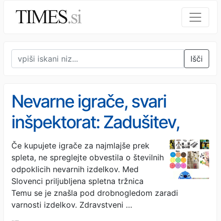
Išči
Nevarne igrače, svari
inšpektorat: Zadušitev,
opekline, poškodbe
Če kupujete igrače za najmlajše prek
spleta, ne spreglejte obvestila o številnih
prebavil
odpoklicih nevarnih izdelkov. Med
Slovenci priljubljena spletna tržnica
Temu se je znašla pod drobnogledom zaradi
varnosti izdelkov. Zdravstveni …