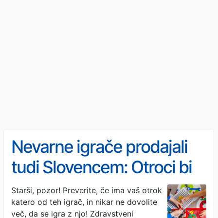
Nevarne igrače prodajali
tudi Slovencem: Otroci bi
se lahko zadušili
Starši, pozor! Preverite, če ima vaš otrok
katero od teh igrač, in nikar ne dovolite
več, da se igra z njo! Zdravstveni