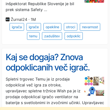
inšpektorat Republike Slovenije je bil
prek sistema Safety …
Žurnal24 · 1M
igrača
igrače
opekline
otroci
nevarnost
temu
zadušitev
odpoklic
Kaj se dogaja? Znova
odpoklicanih več igrač.
Povzročijo lahko opekline,
Spletni trgovec Temu je iz prodaje
odpoklical več igra za otroke,
zadušitev.
upravljavec spletne tržnice Wish pa je iz
prodaje odpoklical igračo ventilator na
baterije s svetlobnimi in zvočnimi učinki. Upravljavec
…