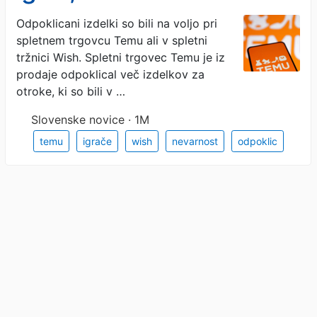
zadušijo ali poškodujejo!
Odpoklicani izdelki so bili na voljo pri
spletnem trgovcu Temu ali v spletni
(FOTO)
tržnici Wish. Spletni trgovec Temu je iz
prodaje odpoklical več izdelkov za
otroke, ki so bili v …
Slovenske novice · 1M
temu
igrače
wish
nevarnost
odpoklic