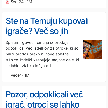
Svet24 · 1M
Ste na Temuju kupovali
igrače? Več so jih
odpoklicali, ker so lahko
Spletni trgovec Temu je iz prodaje
odpoklical več izdelkov za otroke, ki so
nevarne
bili v prodaji preko njihove spletne
tržnice. Izdelki vsebujejo majhne dele, ki
se lahko zlahka ločijo od …
Večer · 1M
Pozor, odpoklicali več
igrač, otroci se lahko