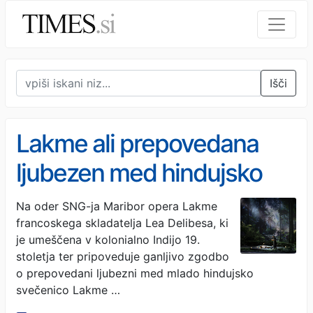
Išči
Lakme ali prepovedana
ljubezen med hindujsko
svečenico in britanskim
Na oder SNG-ja Maribor opera Lakme
francoskega skladatelja Lea Delibesa, ki
častnikom v kolonialni Indiji
je umeščena v kolonialno Indijo 19.
stoletja ter pripoveduje ganljivo zgodbo
o prepovedani ljubezni med mlado hindujsko
svečenico Lakme …