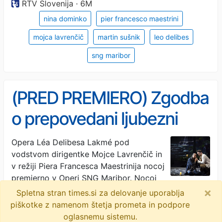
RTV Slovenija · 6M
nina dominko
pier francesco maestrini
mojca lavrenčič
martin sušnik
leo delibes
sng maribor
(PRED PREMIERO) Zgodba
o prepovedani ljubezni
mlade hindujske
Opera Léa Delibesa Lakmé pod
vodstvom dirigentke Mojce Lavrenčič in
svečenice in britanskega
v režiji Piera Francesca Maestrinija nocoj
častnika
premierno v Operi SNG Maribor. Nocoj
bo v Operi Slovenskega narodnega gledališča
×
Spletna stran times.si za delovanje uporablja
Maribor premierno …
piškotke z namenom štetja prometa in podpore
oglasnemu sistemu.
Večer · 6M