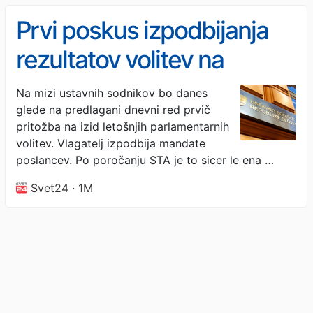
Prvi poskus izpodbijanja
rezultatov volitev na
ustavnem sodišču
Na mizi ustavnih sodnikov bo danes
glede na predlagani dnevni red prvič
pritožba na izid letošnjih parlamentarnih
volitev. Vlagatelj izpodbija mandate
poslancev. Po poročanju STA je to sicer le ena …
Svet24 · 1M