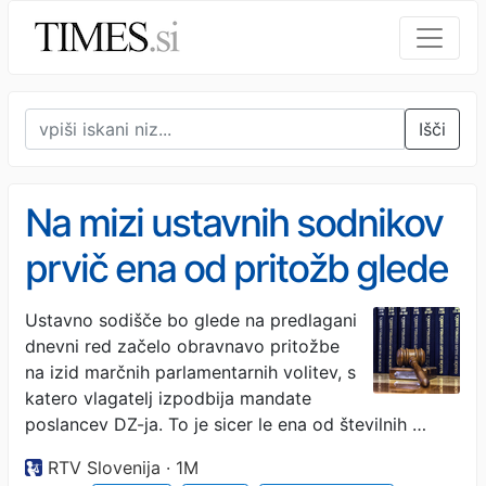
Išči
Na mizi ustavnih sodnikov
prvič ena od pritožb glede
izida letošnjih
Ustavno sodišče bo glede na predlagani
dnevni red začelo obravnavo pritožbe
parlamentarnih volitev
na izid marčnih parlamentarnih volitev, s
katero vlagatelj izpodbija mandate
poslancev DZ-ja. To je sicer le ena od številnih …
RTV Slovenija · 1M