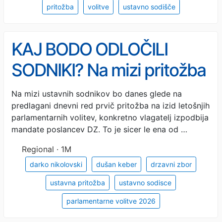
pritožba
volitve
ustavno sodišče
KAJ BODO ODLOČILI
SODNIKI? Na mizi pritožba
na izid parlamentarnih
Na mizi ustavnih sodnikov bo danes glede na
predlagani dnevni red prvič pritožba na izid letošnjih
volitev
parlamentarnih volitev, konkretno vlagatelj izpodbija
mandate poslancev DZ. To je sicer le ena od …
Regional · 1M
darko nikolovski
dušan keber
drzavni zbor
ustavna pritožba
ustavno sodisce
parlamentarne volitve 2026