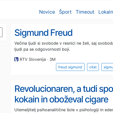
Novice
Šport
Timeout
Lokal
Sigmund Freud
Večina ljudi si svobode v resnici ne želi, saj svob
ljudi pa se odgovornosti boji.
RTV Slovenija · 3M
freud sigmund
citat
sigmu
Revolucionaren, a tudi spor
kokain in oboževal cigare
Utemeljitelj psihoanalitične šole v psihologiji in 