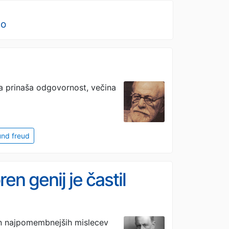
no
oda prinaša odgovornost, večina
nd freud
en genij je častil
eden najpomembnejših mislecev