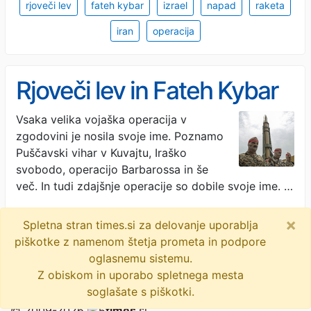
rjoveči lev
fateh kybar
izrael
napad
raketa
iran
operacija
Rjoveči lev in Fateh Kybar
Vsaka velika vojaška operacija v
zgodovini je nosila svoje ime. Poznamo
Puščavski vihar v Kuvajtu, Iraško
svobodo, operacijo Barbarossa in še
več. In tudi zdajšnje operacije so dobile svoje ime. …
24ur · 5M
×
Spletna stran times.si za delovanje uporablja
rjoveči lev
fateh kybar
izrael
napad
raketa
piškotke z namenom štetja prometa in podpore
oglasnemu sistemu.
iran
operacija
Z obiskom in uporabo spletnega mesta
soglašate s piškotki.
© 2009-2026
times
.si