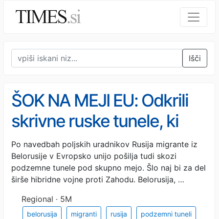
Išči
ŠOK NA MEJI EU: Odkrili
skrivne ruske tunele, ki
vodijo v Evropo (FOTO)
Po navedbah poljskih uradnikov Rusija migrante iz
Belorusije v Evropsko unijo pošilja tudi skozi
podzemne tunele pod skupno mejo. Šlo naj bi za del
širše hibridne vojne proti Zahodu. Belorusija, …
Regional · 5M
belorusija
migranti
rusija
podzemni tuneli