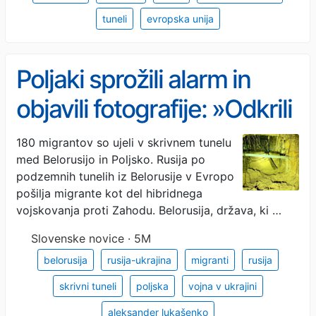
tuneli
evropska unija
Poljaki sprožili alarm in
objavili fotografije: »Odkrili
smo ruske tajne tunele, ki
180 migrantov so ujeli v skrivnem tunelu
med Belorusijo in Poljsko. Rusija po
vodijo v Evropo«
podzemnih tunelih iz Belorusije v Evropo
pošilja migrante kot del hibridnega
vojskovanja proti Zahodu. Belorusija, država, ki …
Slovenske novice · 5M
belorusija
rusija-ukrajina
migranti
rusija
skrivni tuneli
poljska
vojna v ukrajini
aleksander lukašenko