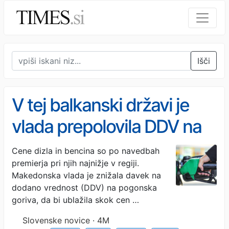
Išči
V tej balkanski državi je
vlada prepolovila DDV na
pogonska goriva
Cene dizla in bencina so po navedbah
premierja pri njih najnižje v regiji.
Makedonska vlada je znižala davek na
dodano vrednost (DDV) na pogonska
goriva, da bi ublažila skok cen …
Slovenske novice · 4M