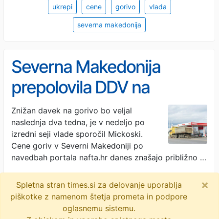
ukrepi
cene
gorivo
vlada
severna makedonija
Severna Makedonija
prepolovila DDV na
pogonska goriva
Znižan davek na gorivo bo veljal
naslednja dva tedna, je v nedeljo po
izredni seji vlade sporočil Mickoski.
Cene goriv v Severni Makedoniji po
navedbah portala nafta.hr danes znašajo približno …
Dnevnik · 4M
×
Spletna stran times.si za delovanje uporablja
makedonska vlada
ddv na pogonska goriva
piškotke z namenom štetja prometa in podpore
oglasnemu sistemu.
skok cene
severna makedonija